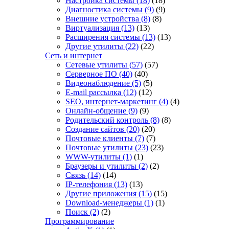
Настройка системы
(18)
(18)
Диагностика системы
(9)
(9)
Внешние устройства
(8)
(8)
Виртуализация
(13)
(13)
Расширения системы
(13)
(13)
Другие утилиты
(22)
(22)
Сеть и интернет
Сетевые утилиты
(57)
(57)
Серверное ПО
(40)
(40)
Видеонаблюдение
(5)
(5)
E-mail рассылка
(12)
(12)
SEO, интернет-маркетинг
(4)
(4)
Онлайн-общение
(9)
(9)
Родительский контроль
(8)
(8)
Создание сайтов
(20)
(20)
Почтовые клиенты
(7)
(7)
Почтовые утилиты
(23)
(23)
WWW-утилиты
(1)
(1)
Браузеры и утилиты
(2)
(2)
Связь
(14)
(14)
IP-телефония
(13)
(13)
Другие приложения
(15)
(15)
Download-менеджеры
(1)
(1)
Поиск
(2)
(2)
Программирование