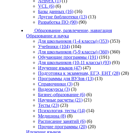
ActiveX
(1)
(1)
VCL
(6)
(6)
Базы данных
(16)
(16)
Другие библиотеки
(13)
(13)
Разработка ПО
(90)
(90)
Образование, развлечение, навигация
Образование и наука
Для школьников (1-4 классы)
(353)
(353)
Учебники
(104)
(104)
Для школьников (5-9 классы)
(360)
(360)
Обучающие программы
(191)
(191)
Для школьников (10-11 классы)
(93)
(93)
Изучение языков
(47)
(47)
Подготовка к экзаменам, ЕГЭ, ЕНТ
(28)
(28)
Программы для ВУЗов
(13)
(13)
Справочники
(3)
(3)
Видеокурсы
(3)
(3)
Бизнес-образование
(6)
(6)
Научные расчеты
(21)
(21)
Тесты
(23)
(23)
Психология, тесты
(14)
(14)
Медицина
(8)
(8)
Расписание занятий
(6)
(6)
Прочие программы
(20)
(20)
Изучение языков