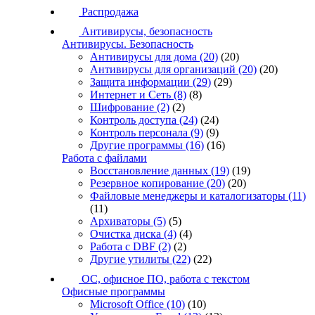
Распродажа
Антивирусы, безопасность
Антивирусы. Безопасность
Антивирусы для дома
(20)
(20)
Антивирусы для организаций
(20)
(20)
Защита информации
(29)
(29)
Интернет и Сеть
(8)
(8)
Шифрование
(2)
(2)
Контроль доступа
(24)
(24)
Контроль персонала
(9)
(9)
Другие программы
(16)
(16)
Работа с файлами
Восстановление данных
(19)
(19)
Резервное копирование
(20)
(20)
Файловые менеджеры и каталогизаторы
(11)
(11)
Архиваторы
(5)
(5)
Очистка диска
(4)
(4)
Работа с DBF
(2)
(2)
Другие утилиты
(22)
(22)
ОС, офисное ПО, работа с текстом
Офисные программы
Microsoft Office
(10)
(10)