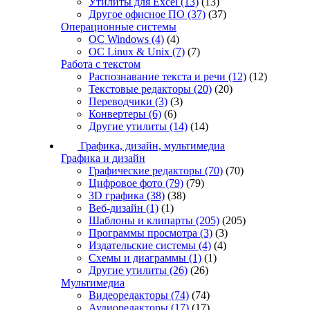
Утилиты для Excel
(13)
(13)
Другое офисное ПО
(37)
(37)
Операционные системы
ОС Windows
(4)
(4)
ОС Linux & Unix
(7)
(7)
Работа с текстом
Распознавание текста и речи
(12)
(12)
Текстовые редакторы
(20)
(20)
Переводчики
(3)
(3)
Конвертеры
(6)
(6)
Другие утилиты
(14)
(14)
Графика, дизайн, мультимедиа
Графика и дизайн
Графические редакторы
(70)
(70)
Цифровое фото
(79)
(79)
3D графика
(38)
(38)
Веб-дизайн
(1)
(1)
Шаблоны и клипарты
(205)
(205)
Программы просмотра
(3)
(3)
Издательские системы
(4)
(4)
Схемы и диаграммы
(1)
(1)
Другие утилиты
(26)
(26)
Мультимедиа
Видеоредакторы
(74)
(74)
Аудиоредакторы
(17)
(17)