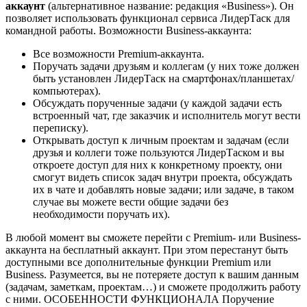
аккаунт
(альтернативное название: редакция «Business»). Он
позволяет использовать функционал сервиса ЛидерТаск для
командной работы. Возможности Business-аккаунта:
Все возможности Premium-аккаунта.
Поручать задачи друзьям и коллегам (у них тоже должен
быть установлен ЛидерТаск на смартфонах/планшетах/
компьютерах).
Обсуждать порученные задачи (у каждой задачи есть
встроенный чат, где заказчик и исполнитель могут вести
переписку).
Открывать доступ к личным проектам и задачам (если
друзья и коллеги тоже пользуются ЛидерТаском и вы
откроете доступ для них к конкретному проекту, они
смогут видеть список задач внутри проекта, обсуждать
их в чате и добавлять новые задачи; или задаче, в таком
случае вы можете вести общие задачи без
необходимости поручать их).
В любой момент вы сможете перейти с Premium- или Business-
аккаунта на бесплатный аккаунт. При этом перестанут быть
доступными все дополнительные функции Premium или
Business. Разумеется, вы не потеряете доступ к вашим данным
(задачам, заметкам, проектам…) и сможете продолжить работу
с ними. ОСОБЕННОСТИ ФУНКЦИОНАЛА Поручение