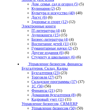
Дом, семья, сад и огород
(5)
(5)
Кулинария
(2)
(2)
Культура и искусство
(40)
(40)
Досуг
(6)
(6)
Здоровье и спорт
(12)
(12)
Электронные книги
IT-литература
(4)
(4)
Аудиокниги
(15)
(15)
Бизнес-литература
(4)
(4)
Воспитание детей
(11)
(11)
Гуманитарные науки
(2)
(2)
Другие издания
(6)
(6)
Студенту и школьнику
(6)
(6)
Управление бизнесом, финансы
Бухгалтерия. Склад. Кадры
Бухгалтерия
(23)
(23)
Торговля
(27)
(27)
Складские программы
(37)
(37)
1С
(56)
(56)
Финансы
(21)
(21)
Домашняя бухгалтерия
(8)
(8)
Кадровый учет
(11)
(11)
Управление бизнесом, CRM/ERP
Управление бизнесом
(50)
(50)