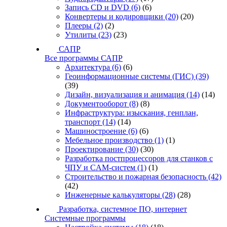
Запись CD и DVD
(6)
(6)
Конвертеры и кодировщики
(20)
(20)
Плееры
(2)
(2)
Утилиты
(23)
(23)
САПР
Все программы САПР
Архитектура
(6)
(6)
Геоинформационные системы (ГИС)
(39)
(39)
Дизайн, визуализация и анимация
(14)
(14)
Документооборот
(8)
(8)
Инфраструктура: изыскания, генплан,
транспорт
(14)
(14)
Машиностроение
(6)
(6)
Мебельное производство
(1)
(1)
Проектирование
(30)
(30)
Разработка постпроцессоров для станков с
ЧПУ и CAM-систем
(1)
(1)
Строительство и пожарная безопасность
(42)
(42)
Инженерные калькуляторы
(28)
(28)
Разработка, системное ПО, интернет
Системные программы