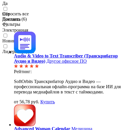
Да
Сбросить все
Нет
Показать (
6
)
Доставка
Фильтры
Электронная
Новинки
Лидеры продаж
Audio & Video to Text Transcriber (Транскрибатор
Аудио и Видео)
Другое офисное ПО
Рейтинг:
SoftOrbits Транскрибатор Аудио и Видео —
профессиональная офлайн-программа на базе ИИ для
перевода медиафайлов в текст с таймкодами.
от 56,78 руб.
Купить
Advanced Woman Calendar
Медицина