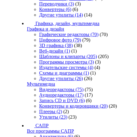
Переводчики
(3)
(3)
Конвертеры
(6)
(6)
Другие утилиты
(14)
(14)
Графика, дизайн, мультимедиа
Графика и дизайн
Графические редакторы
(70)
(70)
Цифровое фото
(79)
(79)
3D графика
(38)
(38)
Веб-дизайн
(1)
(1)
Шаблоны и клипарты
(205)
(205)
Программы просмотра
(3)
(3)
Издательские системы
(4)
(4)
Схемы и диаграммы
(1)
(1)
Другие утилиты
(26)
(26)
Мультимедиа
Видеоредакторы
(75)
(75)
Аудиоредакторы
(17)
(17)
Запись CD и DVD
(6)
(6)
Конвертеры и кодировщики
(20)
(20)
Плееры
(2)
(2)
Утилиты
(23)
(23)
САПР
Все программы САПР
Архитектура
(6)
(6)