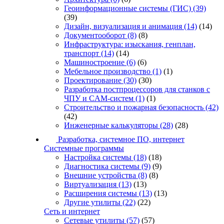
Геоинформационные системы (ГИС)
(39)
(39)
Дизайн, визуализация и анимация
(14)
(14)
Документооборот
(8)
(8)
Инфраструктура: изыскания, генплан,
транспорт
(14)
(14)
Машиностроение
(6)
(6)
Мебельное производство
(1)
(1)
Проектирование
(30)
(30)
Разработка постпроцессоров для станков с
ЧПУ и CAM-систем
(1)
(1)
Строительство и пожарная безопасность
(42)
(42)
Инженерные калькуляторы
(28)
(28)
Разработка, системное ПО, интернет
Системные программы
Настройка системы
(18)
(18)
Диагностика системы
(9)
(9)
Внешние устройства
(8)
(8)
Виртуализация
(13)
(13)
Расширения системы
(13)
(13)
Другие утилиты
(22)
(22)
Сеть и интернет
Сетевые утилиты
(57)
(57)