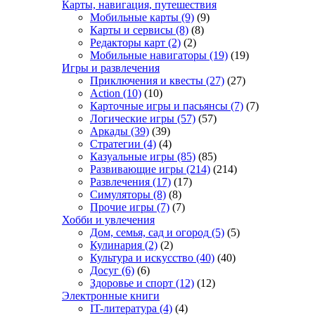
Карты, навигация, путешествия
Мобильные карты
(9)
(9)
Карты и сервисы
(8)
(8)
Редакторы карт
(2)
(2)
Мобильные навигаторы
(19)
(19)
Игры и развлечения
Приключения и квесты
(27)
(27)
Action
(10)
(10)
Карточные игры и пасьянсы
(7)
(7)
Логические игры
(57)
(57)
Аркады
(39)
(39)
Стратегии
(4)
(4)
Казуальные игры
(85)
(85)
Развивающие игры
(214)
(214)
Развлечения
(17)
(17)
Симуляторы
(8)
(8)
Прочие игры
(7)
(7)
Хобби и увлечения
Дом, семья, сад и огород
(5)
(5)
Кулинария
(2)
(2)
Культура и искусство
(40)
(40)
Досуг
(6)
(6)
Здоровье и спорт
(12)
(12)
Электронные книги
IT-литература
(4)
(4)