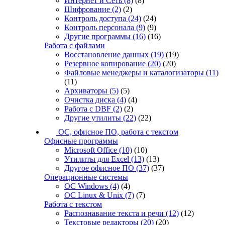
Интернет и Сеть
(8)
(8)
Шифрование
(2)
(2)
Контроль доступа
(24)
(24)
Контроль персонала
(9)
(9)
Другие программы
(16)
(16)
Работа с файлами
Восстановление данных
(19)
(19)
Резервное копирование
(20)
(20)
Файловые менеджеры и каталогизаторы
(11)
(11)
Архиваторы
(5)
(5)
Очистка диска
(4)
(4)
Работа с DBF
(2)
(2)
Другие утилиты
(22)
(22)
ОС, офисное ПО, работа с текстом
Офисные программы
Microsoft Office
(10)
(10)
Утилиты для Excel
(13)
(13)
Другое офисное ПО
(37)
(37)
Операционные системы
ОС Windows
(4)
(4)
ОС Linux & Unix
(7)
(7)
Работа с текстом
Распознавание текста и речи
(12)
(12)
Текстовые редакторы
(20)
(20)