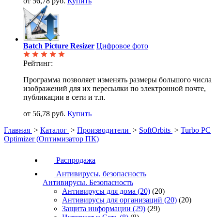
от 56,78 руб.
Купить
Batch Picture Resizer
Цифровое фото
Рейтинг:
Программа позволяет изменять размеры большого числа
изображений для их пересылки по электронной почте,
публикации в сети и т.п.
от 56,78 руб.
Купить
Главная
>
Каталог
>
Производители
>
SoftOrbits
>
Turbo PC
Optimizer (Оптимизатор ПК)
Распродажа
Антивирусы, безопасность
Антивирусы. Безопасность
Антивирусы для дома
(20)
(20)
Антивирусы для организаций
(20)
(20)
Защита информации
(29)
(29)