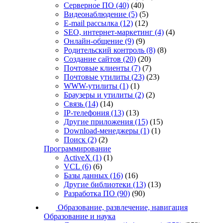
Серверное ПО
(40)
(40)
Видеонаблюдение
(5)
(5)
E-mail рассылка
(12)
(12)
SEO, интернет-маркетинг
(4)
(4)
Онлайн-общение
(9)
(9)
Родительский контроль
(8)
(8)
Создание сайтов
(20)
(20)
Почтовые клиенты
(7)
(7)
Почтовые утилиты
(23)
(23)
WWW-утилиты
(1)
(1)
Браузеры и утилиты
(2)
(2)
Связь
(14)
(14)
IP-телефония
(13)
(13)
Другие приложения
(15)
(15)
Download-менеджеры
(1)
(1)
Поиск
(2)
(2)
Программирование
ActiveX
(1)
(1)
VCL
(6)
(6)
Базы данных
(16)
(16)
Другие библиотеки
(13)
(13)
Разработка ПО
(90)
(90)
Образование, развлечение, навигация
Образование и наука