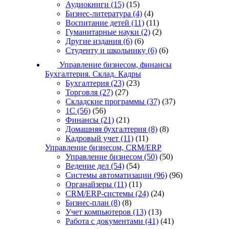
Аудиокниги
(15)
(15)
Бизнес-литература
(4)
(4)
Воспитание детей
(11)
(11)
Гуманитарные науки
(2)
(2)
Другие издания
(6)
(6)
Студенту и школьнику
(6)
(6)
Управление бизнесом, финансы
Бухгалтерия. Склад. Кадры
Бухгалтерия
(23)
(23)
Торговля
(27)
(27)
Складские программы
(37)
(37)
1С
(56)
(56)
Финансы
(21)
(21)
Домашняя бухгалтерия
(8)
(8)
Кадровый учет
(11)
(11)
Управление бизнесом, CRM/ERP
Управление бизнесом
(50)
(50)
Ведение дел
(54)
(54)
Системы автоматизации
(96)
(96)
Органайзеры
(11)
(11)
CRM/ERP-системы
(24)
(24)
Бизнес-план
(8)
(8)
Учет компьютеров
(13)
(13)
Работа с документами
(41)
(41)