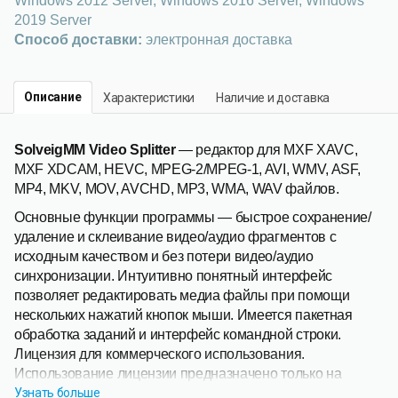
Windows 2012 Server, Windows 2016 Server, Windows
2019 Server
Способ доставки:
электронная доставка
Описание
Характеристики
Наличие и доставка
SolveigMM Video Splitter
— редактор для MXF XAVC,
MXF XDCAM, HEVC, MPEG-2/MPEG-1, AVI, WMV, ASF,
MP4, MKV, MOV, AVCHD, MP3, WMA, WAV файлов.
Основные функции программы — быстрое сохранение/
удаление и склеивание видео/аудио фрагментов с
исходным качеством и без потери видео/аудио
синхронизации. Интуитивно понятный интерфейс
позволяет редактировать медиа файлы при помощи
нескольких нажатий кнопок мыши. Имеется пакетная
обработка заданий и интерфейс командной строки.
Лицензия для коммерческого использования.
Использование лицензии предназначено только на
территории РФ и стран СНГ.
Узнать больше