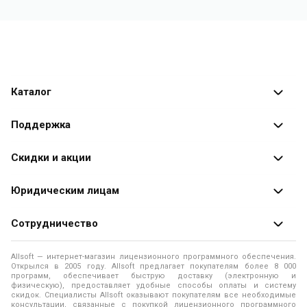
Каталог
Каталог программ
Поддержка
Разработчики
Оплата заказов
Скидки и акции
Оформление заказа
Специальные
предложения
Юридическим лицам
Доставка заказа
Распродажа
Продажа программ юридическим лицам
Сотрудничество
Помощь
О лицензировании программного обеспечения
Уведомление о конфиденциальности
О магазине
Allsoft — интернет-магазин лицензионного программного обеспечения.
Программы для компьютера
Открылся в 2005 году. Allsoft предлагает покупателям более 8 000
Правила продажи
Адреса и телефоны
программ, обеспечивает быструю доставку (электронную и
физическую), предоставляет удобные способы оплаты и систему
Контакты
Политика использования файлов Cookie
скидок. Специалисты Allsoft оказывают покупателям все необходимые
Новости
консультации, связанные с покупкой лицензионного программного