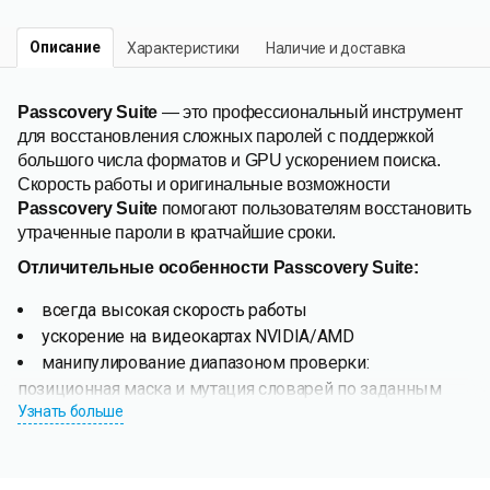
Описание
Характеристики
Наличие и доставка
Passcovery Suite
— это профессиональный инструмент
для восстановления сложных паролей с поддержкой
большого числа форматов и GPU ускорением поиска.
Скорость работы и оригинальные возможности
Passcovery Suite
помогают пользователям восстановить
утраченные пароли в кратчайшие сроки.
Отличительные особенности Passcovery Suite:
всегда высокая скорость работы
ускорение на видеокартах NVIDIA/AMD
манипулирование диапазоном проверки:
позиционная маска и мутация словарей по заданным
Узнать больше
правилам
сценарии атак на пароль
работа из командной строки