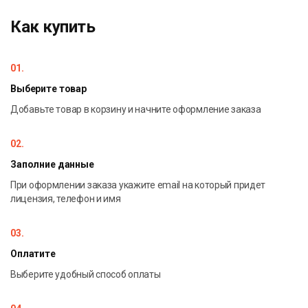
Форматы для Passcovery Suite:
Как купить
Microsoft Office
OpenOffice / LibreOffice
01.
Zip/WinZip
Rar/WinRar
Выберите товар
TrueCrypt
Добавьте товар в корзину и начните оформление заказа
Apple iOS / Blackberry OS
WPA/WPA2
02.
Заполние данные
При оформлении заказа укажите email на который придет
лицензия, телефон и имя
03.
Оплатите
Выберите удобный способ оплаты