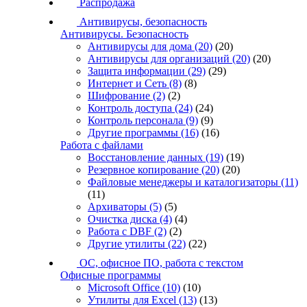
Распродажа
Антивирусы, безопасность
Антивирусы. Безопасность
Антивирусы для дома
(20)
(20)
Антивирусы для организаций
(20)
(20)
Защита информации
(29)
(29)
Интернет и Сеть
(8)
(8)
Шифрование
(2)
(2)
Контроль доступа
(24)
(24)
Контроль персонала
(9)
(9)
Другие программы
(16)
(16)
Работа с файлами
Восстановление данных
(19)
(19)
Резервное копирование
(20)
(20)
Файловые менеджеры и каталогизаторы
(11)
(11)
Архиваторы
(5)
(5)
Очистка диска
(4)
(4)
Работа с DBF
(2)
(2)
Другие утилиты
(22)
(22)
ОС, офисное ПО, работа с текстом
Офисные программы
Microsoft Office
(10)
(10)
Утилиты для Excel
(13)
(13)