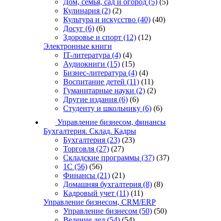
Дом, семья, сад и огород
(5)
(5)
Кулинария
(2)
(2)
Культура и искусство
(40)
(40)
Досуг
(6)
(6)
Здоровье и спорт
(12)
(12)
Электронные книги
IT-литература
(4)
(4)
Аудиокниги
(15)
(15)
Бизнес-литература
(4)
(4)
Воспитание детей
(11)
(11)
Гуманитарные науки
(2)
(2)
Другие издания
(6)
(6)
Студенту и школьнику
(6)
(6)
Управление бизнесом, финансы
Бухгалтерия. Склад. Кадры
Бухгалтерия
(23)
(23)
Торговля
(27)
(27)
Складские программы
(37)
(37)
1С
(56)
(56)
Финансы
(21)
(21)
Домашняя бухгалтерия
(8)
(8)
Кадровый учет
(11)
(11)
Управление бизнесом, CRM/ERP
Управление бизнесом
(50)
(50)
Ведение дел
(54)
(54)