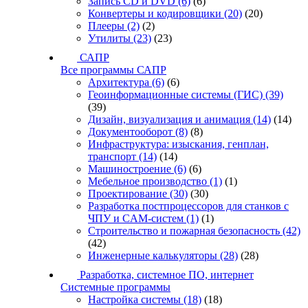
Запись CD и DVD
(6)
(6)
Конвертеры и кодировщики
(20)
(20)
Плееры
(2)
(2)
Утилиты
(23)
(23)
САПР
Все программы САПР
Архитектура
(6)
(6)
Геоинформационные системы (ГИС)
(39)
(39)
Дизайн, визуализация и анимация
(14)
(14)
Документооборот
(8)
(8)
Инфраструктура: изыскания, генплан,
транспорт
(14)
(14)
Машиностроение
(6)
(6)
Мебельное производство
(1)
(1)
Проектирование
(30)
(30)
Разработка постпроцессоров для станков с
ЧПУ и CAM-систем
(1)
(1)
Строительство и пожарная безопасность
(42)
(42)
Инженерные калькуляторы
(28)
(28)
Разработка, системное ПО, интернет
Системные программы
Настройка системы
(18)
(18)