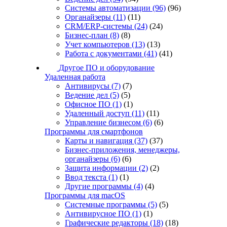
Системы автоматизации
(96)
(96)
Органайзеры
(11)
(11)
CRM/ERP-системы
(24)
(24)
Бизнес-план
(8)
(8)
Учет компьютеров
(13)
(13)
Работа с документами
(41)
(41)
Другое ПО и оборудование
Удаленная работа
Антивирусы
(7)
(7)
Ведение дел
(5)
(5)
Офисное ПО
(1)
(1)
Удаленный доступ
(11)
(11)
Управление бизнесом
(6)
(6)
Программы для смартфонов
Карты и навигация
(37)
(37)
Бизнес-приложения, менеджеры,
органайзеры
(6)
(6)
Защита информации
(2)
(2)
Ввод текста
(1)
(1)
Другие программы
(4)
(4)
Программы для macOS
Системные программы
(5)
(5)
Антивирусное ПО
(1)
(1)
Графические редакторы
(18)
(18)