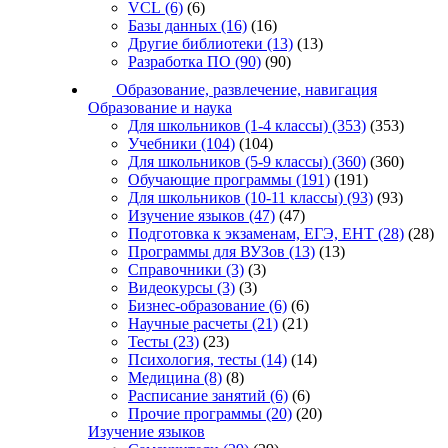
VCL
(6)
(6)
Базы данных
(16)
(16)
Другие библиотеки
(13)
(13)
Разработка ПО
(90)
(90)
Образование, развлечение, навигация
Образование и наука
Для школьников (1-4 классы)
(353)
(353)
Учебники
(104)
(104)
Для школьников (5-9 классы)
(360)
(360)
Обучающие программы
(191)
(191)
Для школьников (10-11 классы)
(93)
(93)
Изучение языков
(47)
(47)
Подготовка к экзаменам, ЕГЭ, ЕНТ
(28)
(28)
Программы для ВУЗов
(13)
(13)
Справочники
(3)
(3)
Видеокурсы
(3)
(3)
Бизнес-образование
(6)
(6)
Научные расчеты
(21)
(21)
Тесты
(23)
(23)
Психология, тесты
(14)
(14)
Медицина
(8)
(8)
Расписание занятий
(6)
(6)
Прочие программы
(20)
(20)
Изучение языков