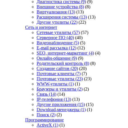
Диагностика системы
(9)
(9)
Внешние устройства
(8)
(8)
Виртуализация
(13)
(13)
Расширения системы
(13)
(13)
Другие утилиты
(22)
(22)
Сеть и интернет
Сетевые утилиты
(57)
(57)
Серверное ПО
(40)
(40)
Видеонаблюдение
(5)
(5)
E-mail рассылка
(12)
(12)
SEO, интернет-маркетинг
(4)
(4)
Онлайн-общение
(9)
(9)
Родительский контроль
(8)
(8)
Создание сайтов
(20)
(20)
Почтовые клиенты
(7)
(7)
Почтовые утилиты
(23)
(23)
WWW-утилиты
(1)
(1)
Браузеры и утилиты
(2)
(2)
Связь
(14)
(14)
IP-телефония
(13)
(13)
Другие приложения
(15)
(15)
Download-менеджеры
(1)
(1)
Поиск
(2)
(2)
Программирование
ActiveX
(1)
(1)