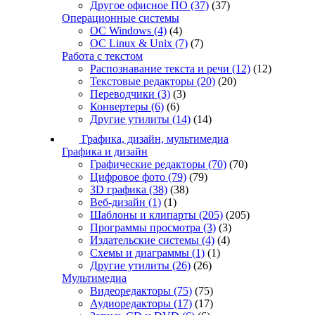
Другое офисное ПО
(37)
(37)
Операционные системы
ОС Windows
(4)
(4)
ОС Linux & Unix
(7)
(7)
Работа с текстом
Распознавание текста и речи
(12)
(12)
Текстовые редакторы
(20)
(20)
Переводчики
(3)
(3)
Конвертеры
(6)
(6)
Другие утилиты
(14)
(14)
Графика, дизайн, мультимедиа
Графика и дизайн
Графические редакторы
(70)
(70)
Цифровое фото
(79)
(79)
3D графика
(38)
(38)
Веб-дизайн
(1)
(1)
Шаблоны и клипарты
(205)
(205)
Программы просмотра
(3)
(3)
Издательские системы
(4)
(4)
Схемы и диаграммы
(1)
(1)
Другие утилиты
(26)
(26)
Мультимедиа
Видеоредакторы
(75)
(75)
Аудиоредакторы
(17)
(17)