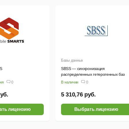
Базы данных
TS
SBSS — синхронизация
распределенных гетерогенных баз
данных (ANSI-версия)
дня
0
В наличии
0
руб.
5 310,76 руб.
ать лицензию
Выбрать лицензию