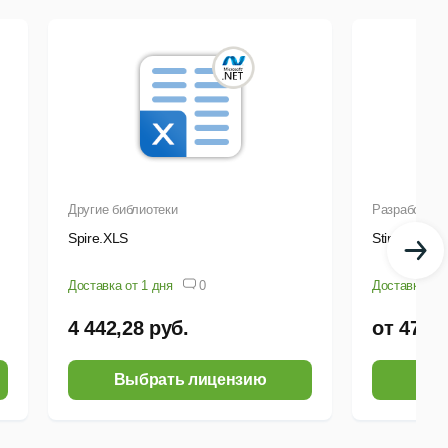
Другие библиотеки
Разработка 
Spire.XLS
Stimulsoft 
Доставка от 1 дня
0
Доставка от 
4 442,28 руб.
от 47 73
Выбрать лицензию
Выб