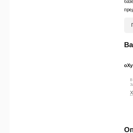
баз
пре
Ва
oXy
В
За
Х
Оп