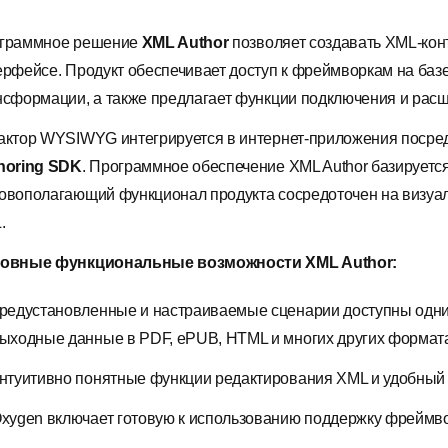
граммное решение
XML Author
позволяет создавать XML-кон
ерфейсе. Продукт обеспечивает доступ к фреймворкам на баз
нсформации, а также предлагает функции подключения и рас
актор
WYSIWYG
интегрируется в интернет-приложения посре
horing SDK
. Программное обеспечение XML Author базируется
овополагающий функционал продукта сосредоточен на визуал
.
овные функциональные возможности XML Author:
редустановленные и настраиваемые сценарии доступны одни
ыходные данные в PDF, ePUB, HTML и многих других форматах,
нтуитивно понятные функции редактирования XML и удобный
xygen включает готовую к использованию поддержку фреймво