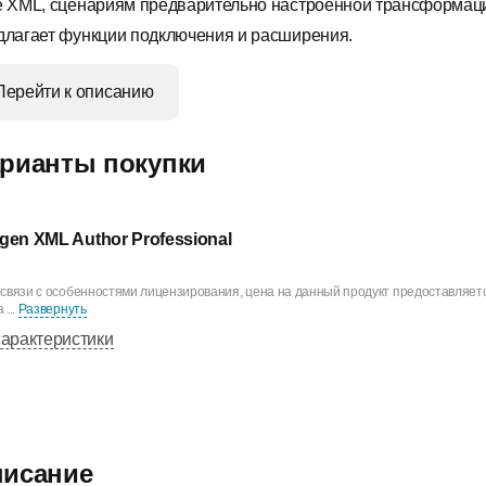
е XML, сценариям предварительно настроенной трансформац
длагает функции подключения и расширения.
Перейти к описанию
рианты покупки
gen XML Author Professional
 связи с особенностями лицензирования, цена на данный продукт предоставляетс
 ...
Развернуть
арактеристики
исание