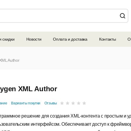
и скидки
Новости
Оплата и доставка
Контакты
О
XML Author
ygen XML Author
ание
Варианты покупки
Отзывы
граммное решение для создания XML-контента с простым и 
ьзовательским интерфейсом. Обеспечивает доступ к фреймво