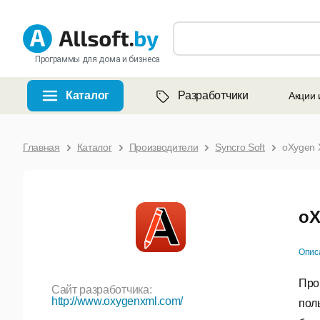
Программы для дома и бизнеса
Каталог
Разработчики
Акции 
Главная
Каталог
Производители
Syncro Soft
oXygen 
oX
Опис
Про
Сайт разработчика:
http://www.oxygenxml.com/
пол