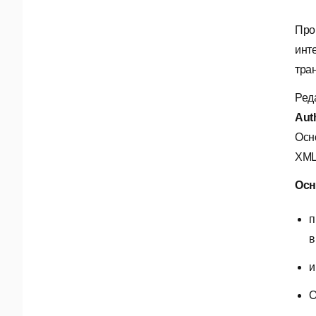
Про
инт
тра
Ред
Aut
Осн
XML
Осн
п
в
и
O