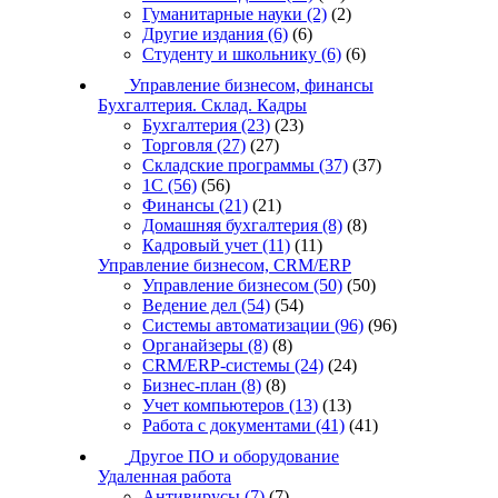
Гуманитарные науки
(2)
(2)
Другие издания
(6)
(6)
Студенту и школьнику
(6)
(6)
Управление бизнесом, финансы
Бухгалтерия. Склад. Кадры
Бухгалтерия
(23)
(23)
Торговля
(27)
(27)
Складские программы
(37)
(37)
1С
(56)
(56)
Финансы
(21)
(21)
Домашняя бухгалтерия
(8)
(8)
Кадровый учет
(11)
(11)
Управление бизнесом, CRM/ERP
Управление бизнесом
(50)
(50)
Ведение дел
(54)
(54)
Системы автоматизации
(96)
(96)
Органайзеры
(8)
(8)
CRM/ERP-системы
(24)
(24)
Бизнес-план
(8)
(8)
Учет компьютеров
(13)
(13)
Работа с документами
(41)
(41)
Другое ПО и оборудование
Удаленная работа
Антивирусы
(7)
(7)