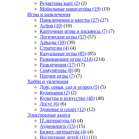
Редакторы карт
(2)
(2)
Мобильные навигаторы
(19)
(19)
Игры и развлечения
Приключения и квесты
(27)
(27)
Action
(10)
(10)
Карточные игры и пасьянсы
(7)
(7)
Логические игры
(57)
(57)
Аркады
(39)
(39)
Стратегии
(4)
(4)
Казуальные игры
(85)
(85)
Развивающие игры
(214)
(214)
Развлечения
(17)
(17)
Симуляторы
(8)
(8)
Прочие игры
(7)
(7)
Хобби и увлечения
Дом, семья, сад и огород
(5)
(5)
Кулинария
(2)
(2)
Культура и искусство
(40)
(40)
Досуг
(6)
(6)
Здоровье и спорт
(12)
(12)
Электронные книги
IT-литература
(4)
(4)
Аудиокниги
(15)
(15)
Бизнес-литература
(4)
(4)
Воспитание детей
(11)
(11)