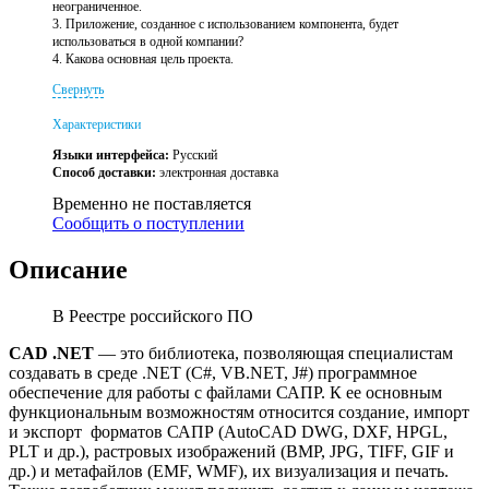
неограниченное.
3. Приложение, созданное с использованием компонента, будет
использоваться в одной компании?
4. Какова основная цель проекта.
Свернуть
Характеристики
Языки интерфейса:
Русский
Способ доставки:
электронная доставка
Временно не поставляется
Сообщить о поступлении
Описание
В Реестре российского ПО
CAD .NET
— это библиотека, позволяющая специалистам
создавать в среде .NET (C#, VB.NET, J#) программное
обеспечение для работы с файлами САПР. К ее основным
функциональным возможностям относится создание, импорт
и экспорт форматов САПР (AutoCAD DWG, DXF, HPGL,
PLT и др.), растровых изображений (BMP, JPG, TIFF, GIF и
др.) и метафайлов (EMF, WMF), их визуализация и печать.