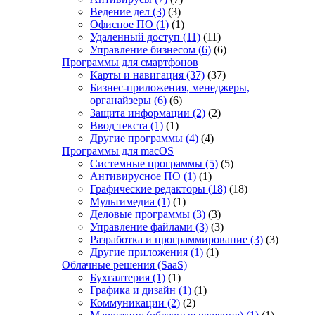
Ведение дел
(3)
(3)
Офисное ПО
(1)
(1)
Удаленный доступ
(11)
(11)
Управление бизнесом
(6)
(6)
Программы для смартфонов
Карты и навигация
(37)
(37)
Бизнес-приложения, менеджеры,
органайзеры
(6)
(6)
Защита информации
(2)
(2)
Ввод текста
(1)
(1)
Другие программы
(4)
(4)
Программы для macOS
Системные программы
(5)
(5)
Антивирусное ПО
(1)
(1)
Графические редакторы
(18)
(18)
Мультимедиа
(1)
(1)
Деловые программы
(3)
(3)
Управление файлами
(3)
(3)
Разработка и программирование
(3)
(3)
Другие приложения
(1)
(1)
Облачные решения (SaaS)
Бухгалтерия
(1)
(1)
Графика и дизайн
(1)
(1)
Коммуникации
(2)
(2)