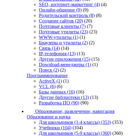
SEO, интернет-маркетинг
(4)
(4)
Онлайн-общение
(9)
(9)
Родительский контроль
(8)
(8)
Создание сайтов
(20)
(20)
Почтовые клиенты
(7)
(7)
Почтовые утилиты
(23)
(23)
WWW-утилиты
(1)
(1)
Браузеры и утилиты
(2)
(2)
Связь
(14)
(14)
IP-телефония
(13)
(13)
Другие приложения
(15)
(15)
Download-менеджеры
(1)
(1)
Поиск
(2)
(2)
Программирование
ActiveX
(1)
(1)
VCL
(6)
(6)
Базы данных
(16)
(16)
Другие библиотеки
(13)
(13)
Разработка ПО
(90)
(90)
Образование, развлечение, навигация
Образование и наука
Для школьников (1-4 классы)
(353)
(353)
Учебники
(104)
(104)
Для школьников (5-9 классы)
(360)
(360)