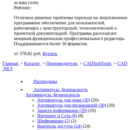
за ваш голос
Рейтинг:
Отличное решение проблемы перехода на лицензионное
программное обеспечение для пользователей,
работающих с конструкторской, технологической и
проектной документацией. Программа располагает
мощным функционалом профессионального редактора.
Поддерживаются более 30 форматов.
от 378,82 руб.
Купить
Главная
>
Каталог
>
Производители
>
CADSoftTools
>
CAD
.NET
Распродажа
Антивирусы, безопасность
Антивирусы. Безопасность
Антивирусы для дома
(20)
(20)
Антивирусы для организаций
(20)
(20)
Защита информации
(29)
(29)
Интернет и Сеть
(8)
(8)
Шифрование
(2)
(2)
Контроль доступа
(24)
(24)