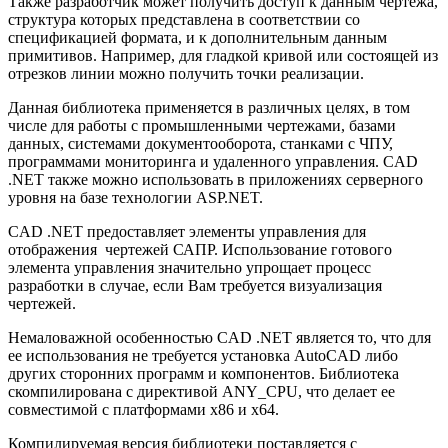
Также разработчик может получить доступ к данным чертежа,
структура которых представлена в соответствии со
спецификацией формата, и к дополнительным данным
примитивов. Например, для гладкой кривой или состоящей из
отрезков линии можно получить точки реализации.
Данная библиотека применяется в различных целях, в том
числе для работы с промышленными чертежами, базами
данных, системами документооборота, станками с ЧПУ,
программами мониторинга и удаленного управления. CAD
.NET также можно использовать в приложениях серверного
уровня на базе технологии ASP.NET.
CAD .NET предоставляет элементы управления для
отображения чертежей САПР. Использование готового
элемента управления значительно упрощает процесс
разработки в случае, если Вам требуется визуализация
чертежей.
Немаловажной особенностью CAD .NET является то, что для
ее использования не требуется установка AutoCAD либо
других сторонних программ и компонентов. Библиотека
скомпилирована с директивой ANY_CPU, что делает ее
совместимой с платформами x86 и x64.
Компилируемая версия библиотеки поставляется с