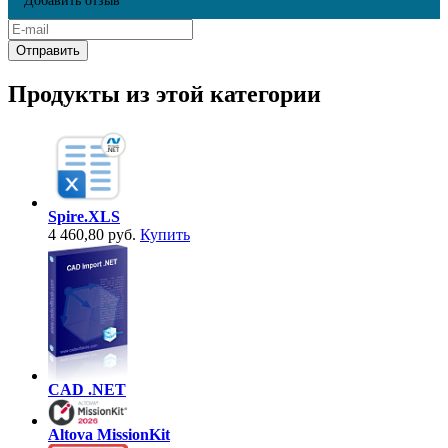
Добавить отзыв
Продукты из этой категории
Spire.XLS
4 460,80 руб.
Купить
CAD .NET
Altova MissionKit