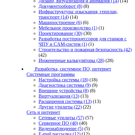
Дизайн, визуализация и анимация
(14)
(14)
Документооборот
(8)
(8)
Инфраструктура: изыскания, генплан,
транспорт
(14)
(14)
Машиностроение
(6)
(6)
Мебельное производство
(1)
(1)
Проектирование
(30)
(30)
Разработка постпроцессоров для станков с
ЧПУ и CAM-систем
(1)
(1)
Строительство и пожарная безопасность
(42)
(42)
Инженерные калькуляторы
(28)
(28)
Разработка, системное ПО, интернет
Системные программы
Настройка системы
(18)
(18)
Диагностика системы
(9)
(9)
Внешние устройства
(8)
(8)
Виртуализация
(13)
(13)
Расширения системы
(13)
(13)
Другие утилиты
(22)
(22)
Сеть и интернет
Сетевые утилиты
(57)
(57)
Серверное ПО
(40)
(40)
Видеонаблюдение
(5)
(5)
E-mail рассылка
(12)
(12)