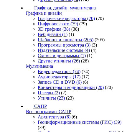
Графика, дизайн, мультимедиа
Графика и дизайн
Графические редакторы
(70)
(70)
Цифровое фото
(79)
(79)
3D графика
(38)
(38)
Веб-дизайн
(1)
(1)
Шаблоны и клипарты
(205)
(205)
Программы просмотра
(3)
(3)
Издательские системы
(4)
(4)
Схемы и диаграммы
(1)
(1)
Другие утилиты
(26)
(26)
Мультимедиа
Видеоредакторы
(74)
(74)
Аудиоредакторы
(17)
(17)
Запись CD и DVD
(6)
(6)
Конвертеры и кодировщики
(20)
(20)
Плееры
(2)
(2)
Утилиты
(23)
(23)
САПР
Все программы САПР
Архитектура
(6)
(6)
Геоинформационные системы (ГИС)
(39)
(39)