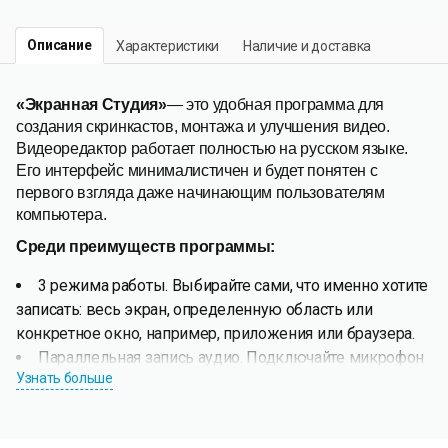
Описание
Характеристики
Наличие и доставка
«Экранная Студия»
— это удобная программа для
создания скринкастов, монтажа и улучшения видео.
Видеоредактор работает полностью на русском языке.
Его интерфейс минималистичен и будет понятен с
первого взгляда даже начинающим пользователям
компьютера.
Среди преимуществ программы:
3 режима работы. Выбирайте сами, что именно хотите
записать: весь экран, определенную область или
конкретное окно, например, приложения или браузера.
Параллельная запись аудио. Подключайте микрофон
Узнать больше
и записывайте голосовые комментарии либо проводите
переозвучку фильмов. Доступен захват звуков с
компьютера — это особенно пригодится пользователям,