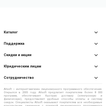
Каталог
Каталог программ
Поддержка
Разработчики
Оплата заказов
Скидки и акции
Оформление заказа
Специальные
предложения
Юридическим лицам
Доставка заказа
Распродажа
Продажа программ юридическим лицам
Сотрудничество
Помощь
О лицензировании программного обеспечения
Уведомление о конфиденциальности
О магазине
Allsoft — интернет-магазин лицензионного программного обеспечения.
Программы для компьютера
Открылся в 2005 году. Allsoft предлагает покупателям более 8 000
Правила продажи
Адреса и телефоны
программ, обеспечивает быструю доставку (электронную и
физическую), предоставляет удобные способы оплаты и систему
Контакты
Политика использования файлов Cookie
скидок. Специалисты Allsoft оказывают покупателям все необходимые
Новости
консультации, связанные с покупкой лицензионного программного