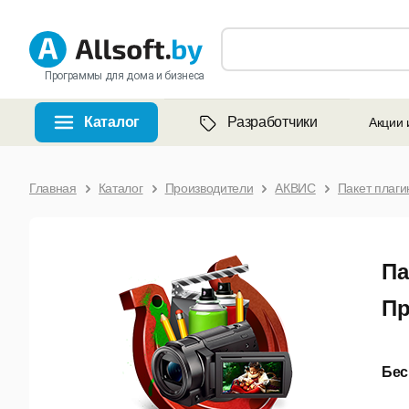
Программы для дома и бизнеса
Каталог
Разработчики
Акции 
Главная
Каталог
Производители
АКВИС
Пакет плаги
Па
Пр
Бес