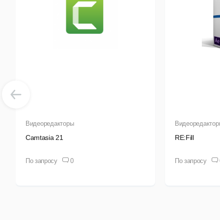
Видеоредакторы
Видеоредактор
Camtasia 21
RE:Fill
По запросу
0
По запросу