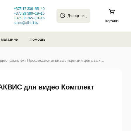
+375 17 336–55–40
+375 29 380–19–15
+375 33 365–19–15
Корзина
sales@allsoft.by
 магазине
Помощь
Пакет плагинов для видео все плагины АКВИС для видео Комплект Профессиональных лицензий цена за копию (от 1 и более)
 АКВИС для видео Комплект