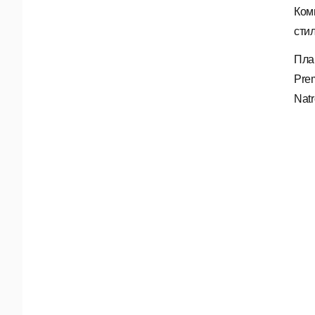
Ком
сти
Пла
Prem
Natr