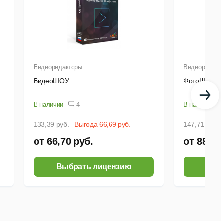
Видеоредакторы
Видеоредак
ВидеоШОУ
ФотоШОУ 
В наличии
4
В наличии
133,39 руб.
Выгода 66,69 руб.
147,71 руб.
от 66,70 руб.
от 88,62
Выбрать лицензию
Выб