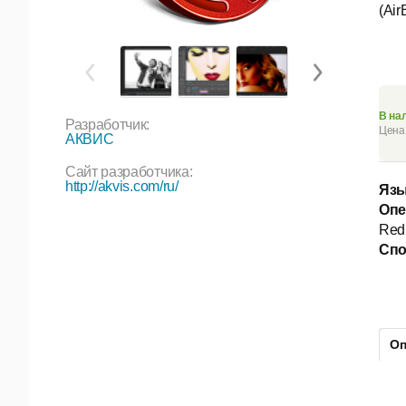
(Air
В на
Разработчик:
Цена 
АКВИС
Сайт разработчика:
http://akvis.com/ru/
Язы
Опе
Red
Спо
Оп