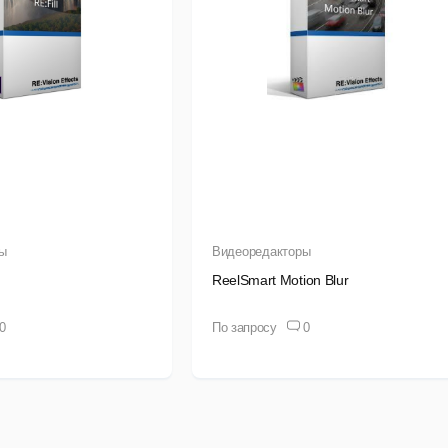
ы
Видеоредакторы
ReelSmart Motion Blur
0
По запросу
0