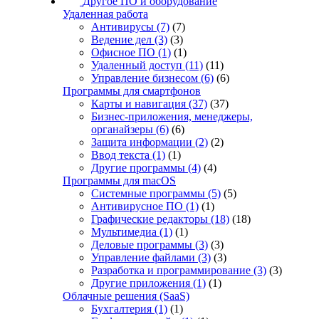
Другое ПО и оборудование
Удаленная работа
Антивирусы
(7)
(7)
Ведение дел
(3)
(3)
Офисное ПО
(1)
(1)
Удаленный доступ
(11)
(11)
Управление бизнесом
(6)
(6)
Программы для смартфонов
Карты и навигация
(37)
(37)
Бизнес-приложения, менеджеры,
органайзеры
(6)
(6)
Защита информации
(2)
(2)
Ввод текста
(1)
(1)
Другие программы
(4)
(4)
Программы для macOS
Системные программы
(5)
(5)
Антивирусное ПО
(1)
(1)
Графические редакторы
(18)
(18)
Мультимедиа
(1)
(1)
Деловые программы
(3)
(3)
Управление файлами
(3)
(3)
Разработка и программирование
(3)
(3)
Другие приложения
(1)
(1)
Облачные решения (SaaS)
Бухгалтерия
(1)
(1)