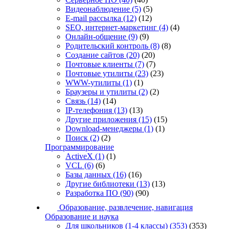
Видеонаблюдение
(5)
(5)
E-mail рассылка
(12)
(12)
SEO, интернет-маркетинг
(4)
(4)
Онлайн-общение
(9)
(9)
Родительский контроль
(8)
(8)
Создание сайтов
(20)
(20)
Почтовые клиенты
(7)
(7)
Почтовые утилиты
(23)
(23)
WWW-утилиты
(1)
(1)
Браузеры и утилиты
(2)
(2)
Связь
(14)
(14)
IP-телефония
(13)
(13)
Другие приложения
(15)
(15)
Download-менеджеры
(1)
(1)
Поиск
(2)
(2)
Программирование
ActiveX
(1)
(1)
VCL
(6)
(6)
Базы данных
(16)
(16)
Другие библиотеки
(13)
(13)
Разработка ПО
(90)
(90)
Образование, развлечение, навигация
Образование и наука
Для школьников (1-4 классы)
(353)
(353)