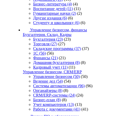
Бизнес-литература
(4)
(4)
Воспитание детей
(11)
(11)
Гуманитарные науки
(2)
(2)
Другие издания
(6)
(6)
Студенту и школьнику
(6)
(6)
Управление бизнесом, финансы
Бухгалтерия. Склад. Кадры
Бухгалтерия
(23)
(23)
Торговля
(27)
(27)
Складские программы
(37)
(37)
1С
(56)
(56)
Финансы
(21)
(21)
Домашняя бухгалтерия
(8)
(8)
Кадровый учет
(11)
(11)
Управление бизнесом, CRM/ERP
Управление бизнесом
(50)
(50)
Ведение дел
(54)
(54)
Системы автоматизации
(96)
(96)
Органайзеры
(8)
(8)
CRM/ERP-системы
(24)
(24)
Бизнес-план
(8)
(8)
Учет компьютеров
(13)
(13)
Работа с документами
(41)
(41)