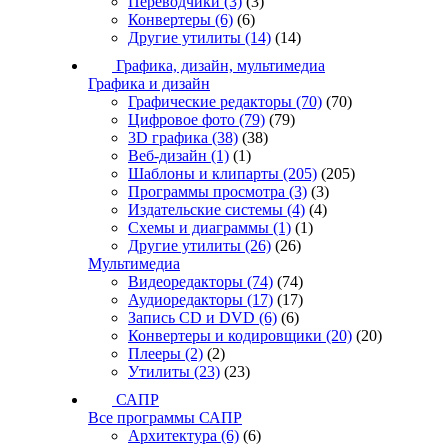
Переводчики
(3)
(3)
Конвертеры
(6)
(6)
Другие утилиты
(14)
(14)
Графика, дизайн, мультимедиа
Графика и дизайн
Графические редакторы
(70)
(70)
Цифровое фото
(79)
(79)
3D графика
(38)
(38)
Веб-дизайн
(1)
(1)
Шаблоны и клипарты
(205)
(205)
Программы просмотра
(3)
(3)
Издательские системы
(4)
(4)
Схемы и диаграммы
(1)
(1)
Другие утилиты
(26)
(26)
Мультимедиа
Видеоредакторы
(74)
(74)
Аудиоредакторы
(17)
(17)
Запись CD и DVD
(6)
(6)
Конвертеры и кодировщики
(20)
(20)
Плееры
(2)
(2)
Утилиты
(23)
(23)
САПР
Все программы САПР
Архитектура
(6)
(6)