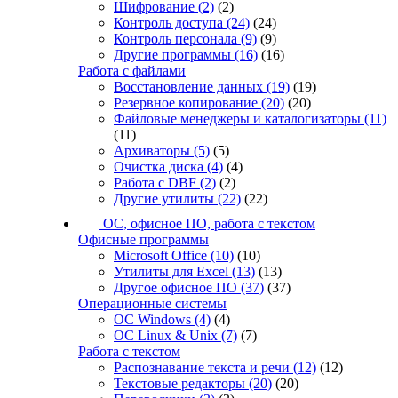
Шифрование
(2)
(2)
Контроль доступа
(24)
(24)
Контроль персонала
(9)
(9)
Другие программы
(16)
(16)
Работа с файлами
Восстановление данных
(19)
(19)
Резервное копирование
(20)
(20)
Файловые менеджеры и каталогизаторы
(11)
(11)
Архиваторы
(5)
(5)
Очистка диска
(4)
(4)
Работа с DBF
(2)
(2)
Другие утилиты
(22)
(22)
ОС, офисное ПО, работа с текстом
Офисные программы
Microsoft Office
(10)
(10)
Утилиты для Excel
(13)
(13)
Другое офисное ПО
(37)
(37)
Операционные системы
ОС Windows
(4)
(4)
ОС Linux & Unix
(7)
(7)
Работа с текстом
Распознавание текста и речи
(12)
(12)
Текстовые редакторы
(20)
(20)