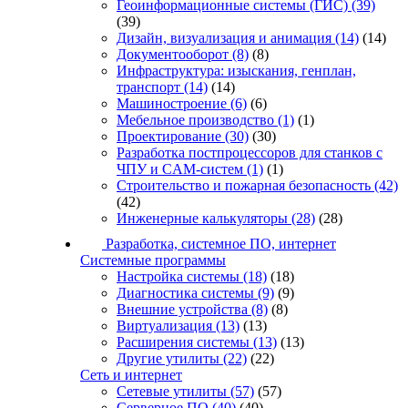
Геоинформационные системы (ГИС)
(39)
(39)
Дизайн, визуализация и анимация
(14)
(14)
Документооборот
(8)
(8)
Инфраструктура: изыскания, генплан,
транспорт
(14)
(14)
Машиностроение
(6)
(6)
Мебельное производство
(1)
(1)
Проектирование
(30)
(30)
Разработка постпроцессоров для станков с
ЧПУ и CAM-систем
(1)
(1)
Строительство и пожарная безопасность
(42)
(42)
Инженерные калькуляторы
(28)
(28)
Разработка, системное ПО, интернет
Системные программы
Настройка системы
(18)
(18)
Диагностика системы
(9)
(9)
Внешние устройства
(8)
(8)
Виртуализация
(13)
(13)
Расширения системы
(13)
(13)
Другие утилиты
(22)
(22)
Сеть и интернет
Сетевые утилиты
(57)
(57)
Серверное ПО
(40)
(40)