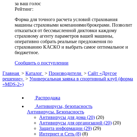
за ваш голос
Рейтинг:
Форма для точного расчета условий страхования
машины страховыми компаниями/брокерами. Позволит
отказаться от бессмысленной диктовки каждому
страховому агенту параметров вашей машины,
оперативно собрать реальные предложения по
страхованию КАСКО и выбрать самое оптимальное и
бюджетное.
Сообщить о поступлении
Главная
>
Каталог
>
Производители
>
Сайт «Другое
решение»
>
Универсальная заявка в спортивный клуб (форма
«MDS-2»)
Распродажа
Антивирусы, безопасность
Антивирусы. Безопасность
Антивирусы для дома
(20)
(20)
Антивирусы для организаций
(20)
(20)
Защита информации
(29)
(29)
Интернет и Сеть
(8)
(8)