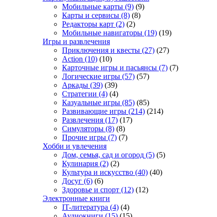
Мобильные карты
(9)
(9)
Карты и сервисы
(8)
(8)
Редакторы карт
(2)
(2)
Мобильные навигаторы
(19)
(19)
Игры и развлечения
Приключения и квесты
(27)
(27)
Action
(10)
(10)
Карточные игры и пасьянсы
(7)
(7)
Логические игры
(57)
(57)
Аркады
(39)
(39)
Стратегии
(4)
(4)
Казуальные игры
(85)
(85)
Развивающие игры
(214)
(214)
Развлечения
(17)
(17)
Симуляторы
(8)
(8)
Прочие игры
(7)
(7)
Хобби и увлечения
Дом, семья, сад и огород
(5)
(5)
Кулинария
(2)
(2)
Культура и искусство
(40)
(40)
Досуг
(6)
(6)
Здоровье и спорт
(12)
(12)
Электронные книги
IT-литература
(4)
(4)
Аудиокниги
(15)
(15)