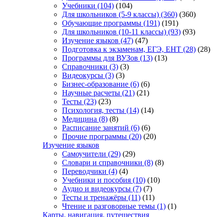
Учебники
(104)
(104)
Для школьников (5-9 классы)
(360)
(360)
Обучающие программы
(191)
(191)
Для школьников (10-11 классы)
(93)
(93)
Изучение языков
(47)
(47)
Подготовка к экзаменам, ЕГЭ, ЕНТ
(28)
(28)
Программы для ВУЗов
(13)
(13)
Справочники
(3)
(3)
Видеокурсы
(3)
(3)
Бизнес-образование
(6)
(6)
Научные расчеты
(21)
(21)
Тесты
(23)
(23)
Психология, тесты
(14)
(14)
Медицина
(8)
(8)
Расписание занятий
(6)
(6)
Прочие программы
(20)
(20)
Изучение языков
Самоучители
(29)
(29)
Словари и справочники
(8)
(8)
Переводчики
(4)
(4)
Учебники и пособия
(10)
(10)
Аудио и видеокурсы
(7)
(7)
Тесты и тренажёры
(11)
(11)
Чтение и разговорные темы
(1)
(1)
Карты, навигация, путешествия