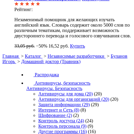
Рейтинг:
Незаменимый помощник для желающих изучать
английский язык. Словарь содержит около 5000 слов по
различным тематикам, поддерживает возможность
двустороннего перевода и голосового озвучивания слов.
33,05 руб.
−50%
16,52 руб.
Купить
Главная
>
Каталог
>
Независимые разработчики
>
Буланов
Игорь
>
Домашний доктор (Травник)
Распродажа
Антивирусы, безопасность
Антивирусы. Безопасность
Антивирусы для дома
(20)
(20)
Антивирусы для организаций
(20)
(20)
Защита информации
(29)
(29)
Интернет и Сеть
(8)
(8)
Шифрование
(2)
(2)
Контроль доступа
(24)
(24)
Контроль персонала
(9)
(9)
Другие программы
(16)
(16)