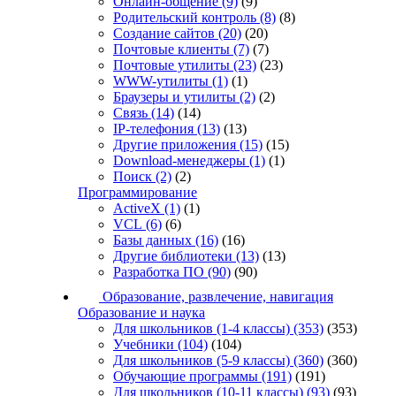
Онлайн-общение
(9)
(9)
Родительский контроль
(8)
(8)
Создание сайтов
(20)
(20)
Почтовые клиенты
(7)
(7)
Почтовые утилиты
(23)
(23)
WWW-утилиты
(1)
(1)
Браузеры и утилиты
(2)
(2)
Связь
(14)
(14)
IP-телефония
(13)
(13)
Другие приложения
(15)
(15)
Download-менеджеры
(1)
(1)
Поиск
(2)
(2)
Программирование
ActiveX
(1)
(1)
VCL
(6)
(6)
Базы данных
(16)
(16)
Другие библиотеки
(13)
(13)
Разработка ПО
(90)
(90)
Образование, развлечение, навигация
Образование и наука
Для школьников (1-4 классы)
(353)
(353)
Учебники
(104)
(104)
Для школьников (5-9 классы)
(360)
(360)
Обучающие программы
(191)
(191)
Для школьников (10-11 классы)
(93)
(93)