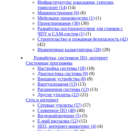
Инфраструктура: изыскания, генплан,
транспорт
(14)
(14)
Машиностроение
(6)
(6)
Мебельное производство
(1)
(1)
Проектирование
(30)
(30)
Разработка постпроцессоров для станков с
ЧПУ и CAM-систем
(1)
(1)
Строительство и пожарная безопасность
(42)
(42)
Инженерные калькуляторы
(28)
(28)
Разработка, системное ПО, интернет
Системные программы
Настройка системы
(18)
(18)
Диагностика системы
(9)
(9)
Внешние устройства
(8)
(8)
Виртуализация
(13)
(13)
Расширения системы
(13)
(13)
Другие утилиты
(22)
(22)
Сеть и интернет
Сетевые утилиты
(57)
(57)
Серверное ПО
(40)
(40)
Видеонаблюдение
(5)
(5)
E-mail рассылка
(12)
(12)
SEO, интернет-маркетинг
(4)
(4)