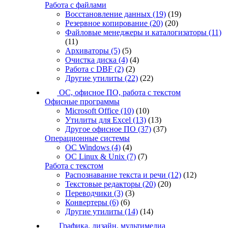
Работа с файлами
Восстановление данных
(19)
(19)
Резервное копирование
(20)
(20)
Файловые менеджеры и каталогизаторы
(11)
(11)
Архиваторы
(5)
(5)
Очистка диска
(4)
(4)
Работа с DBF
(2)
(2)
Другие утилиты
(22)
(22)
ОС, офисное ПО, работа с текстом
Офисные программы
Microsoft Office
(10)
(10)
Утилиты для Excel
(13)
(13)
Другое офисное ПО
(37)
(37)
Операционные системы
ОС Windows
(4)
(4)
ОС Linux & Unix
(7)
(7)
Работа с текстом
Распознавание текста и речи
(12)
(12)
Текстовые редакторы
(20)
(20)
Переводчики
(3)
(3)
Конвертеры
(6)
(6)
Другие утилиты
(14)
(14)
Графика, дизайн, мультимедиа