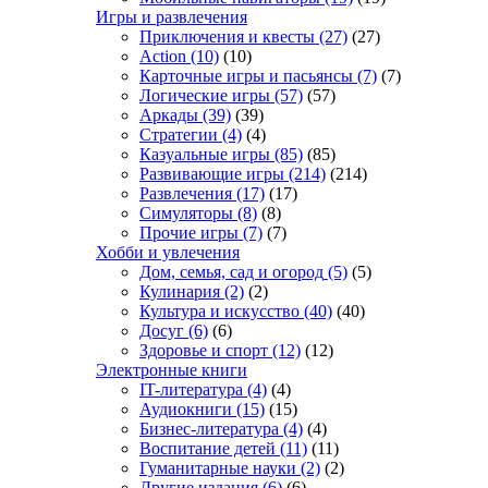
Игры и развлечения
Приключения и квесты
(27)
(27)
Action
(10)
(10)
Карточные игры и пасьянсы
(7)
(7)
Логические игры
(57)
(57)
Аркады
(39)
(39)
Стратегии
(4)
(4)
Казуальные игры
(85)
(85)
Развивающие игры
(214)
(214)
Развлечения
(17)
(17)
Симуляторы
(8)
(8)
Прочие игры
(7)
(7)
Хобби и увлечения
Дом, семья, сад и огород
(5)
(5)
Кулинария
(2)
(2)
Культура и искусство
(40)
(40)
Досуг
(6)
(6)
Здоровье и спорт
(12)
(12)
Электронные книги
IT-литература
(4)
(4)
Аудиокниги
(15)
(15)
Бизнес-литература
(4)
(4)
Воспитание детей
(11)
(11)
Гуманитарные науки
(2)
(2)
Другие издания
(6)
(6)