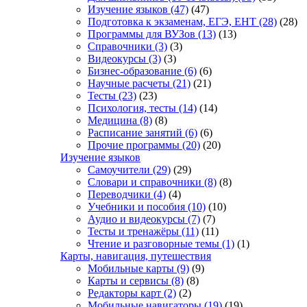
Изучение языков
(47)
(47)
Подготовка к экзаменам, ЕГЭ, ЕНТ
(28)
(28)
Программы для ВУЗов
(13)
(13)
Справочники
(3)
(3)
Видеокурсы
(3)
(3)
Бизнес-образование
(6)
(6)
Научные расчеты
(21)
(21)
Тесты
(23)
(23)
Психология, тесты
(14)
(14)
Медицина
(8)
(8)
Расписание занятий
(6)
(6)
Прочие программы
(20)
(20)
Изучение языков
Самоучители
(29)
(29)
Словари и справочники
(8)
(8)
Переводчики
(4)
(4)
Учебники и пособия
(10)
(10)
Аудио и видеокурсы
(7)
(7)
Тесты и тренажёры
(11)
(11)
Чтение и разговорные темы
(1)
(1)
Карты, навигация, путешествия
Мобильные карты
(9)
(9)
Карты и сервисы
(8)
(8)
Редакторы карт
(2)
(2)
Мобильные навигаторы
(19)
(19)