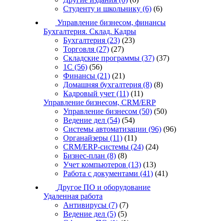
Студенту и школьнику
(6)
(6)
Управление бизнесом, финансы
Бухгалтерия. Склад. Кадры
Бухгалтерия
(23)
(23)
Торговля
(27)
(27)
Складские программы
(37)
(37)
1С
(56)
(56)
Финансы
(21)
(21)
Домашняя бухгалтерия
(8)
(8)
Кадровый учет
(11)
(11)
Управление бизнесом, CRM/ERP
Управление бизнесом
(50)
(50)
Ведение дел
(54)
(54)
Системы автоматизации
(96)
(96)
Органайзеры
(11)
(11)
CRM/ERP-системы
(24)
(24)
Бизнес-план
(8)
(8)
Учет компьютеров
(13)
(13)
Работа с документами
(41)
(41)
Другое ПО и оборудование
Удаленная работа
Антивирусы
(7)
(7)
Ведение дел
(5)
(5)