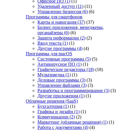
Офисное ПО
(1)
(1)
Удаленный доступ
(11)
(11)
Управление бизнесом
(6)
(6)
Программы для смартфонов
Карты и навигация
(37)
(37)
Бизнес-приложения, менеджеры,
органайзеры
(6)
(6)
Защита информации
(2)
(2)
Ввод текста
(1)
(1)
Другие программы
(4)
(4)
Программы для macOS
Системные программы
(5)
(5)
Антивирусное ПО
(1)
(1)
Графические редакторы
(18)
(18)
Мультимедиа
(1)
(1)
Деловые программы
(3)
(3)
Управление файлами
(3)
(3)
Разработка и программирование
(3)
(3)
Другие приложения
(1)
(1)
Облачные решения (SaaS)
Бухгалтерия
(1)
(1)
Графика и дизайн
(1)
(1)
Коммуникации
(2)
(2)
Маркетинг (облачные решения)
(1)
(1)
Работа с документами
(4)
(4)