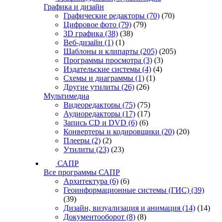
Графика и дизайн
Графические редакторы
(70)
(70)
Цифровое фото
(79)
(79)
3D графика
(38)
(38)
Веб-дизайн
(1)
(1)
Шаблоны и клипарты
(205)
(205)
Программы просмотра
(3)
(3)
Издательские системы
(4)
(4)
Схемы и диаграммы
(1)
(1)
Другие утилиты
(26)
(26)
Мультимедиа
Видеоредакторы
(75)
(75)
Аудиоредакторы
(17)
(17)
Запись CD и DVD
(6)
(6)
Конвертеры и кодировщики
(20)
(20)
Плееры
(2)
(2)
Утилиты
(23)
(23)
САПР
Все программы САПР
Архитектура
(6)
(6)
Геоинформационные системы (ГИС)
(39)
(39)
Дизайн, визуализация и анимация
(14)
(14)
Документооборот
(8)
(8)