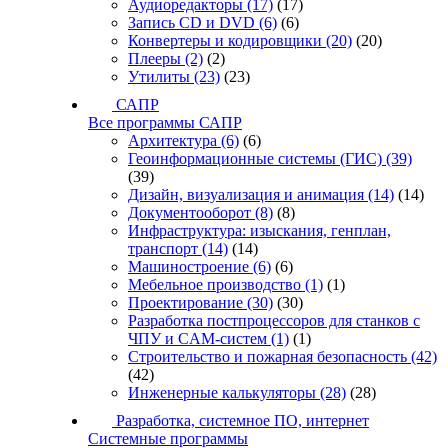
Аудиоредакторы
(17)
(17)
Запись CD и DVD
(6)
(6)
Конвертеры и кодировщики
(20)
(20)
Плееры
(2)
(2)
Утилиты
(23)
(23)
САПР
Все программы САПР
Архитектура
(6)
(6)
Геоинформационные системы (ГИС)
(39)
(39)
Дизайн, визуализация и анимация
(14)
(14)
Документооборот
(8)
(8)
Инфраструктура: изыскания, генплан,
транспорт
(14)
(14)
Машиностроение
(6)
(6)
Мебельное производство
(1)
(1)
Проектирование
(30)
(30)
Разработка постпроцессоров для станков с
ЧПУ и CAM-систем
(1)
(1)
Строительство и пожарная безопасность
(42)
(42)
Инженерные калькуляторы
(28)
(28)
Разработка, системное ПО, интернет
Системные программы