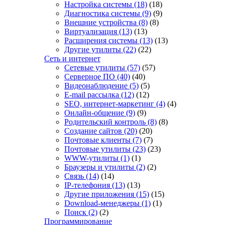
Настройка системы
(18)
(18)
Диагностика системы
(9)
(9)
Внешние устройства
(8)
(8)
Виртуализация
(13)
(13)
Расширения системы
(13)
(13)
Другие утилиты
(22)
(22)
Сеть и интернет
Сетевые утилиты
(57)
(57)
Серверное ПО
(40)
(40)
Видеонаблюдение
(5)
(5)
E-mail рассылка
(12)
(12)
SEO, интернет-маркетинг
(4)
(4)
Онлайн-общение
(9)
(9)
Родительский контроль
(8)
(8)
Создание сайтов
(20)
(20)
Почтовые клиенты
(7)
(7)
Почтовые утилиты
(23)
(23)
WWW-утилиты
(1)
(1)
Браузеры и утилиты
(2)
(2)
Связь
(14)
(14)
IP-телефония
(13)
(13)
Другие приложения
(15)
(15)
Download-менеджеры
(1)
(1)
Поиск
(2)
(2)
Программирование