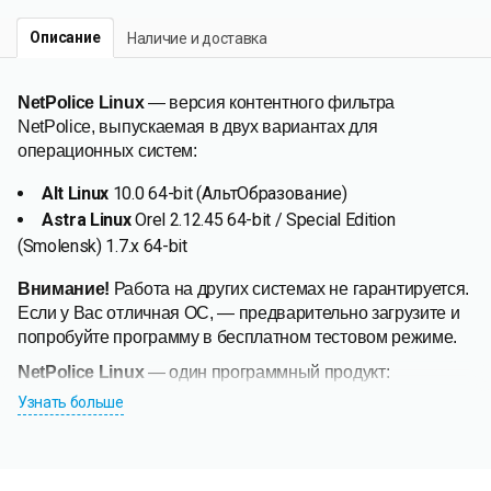
Описание
Наличие и доставка
NetPolice Linux
— версия контентного фильтра
NetPolice, выпускаемая в двух вариантах для
операционных систем:
Alt Linux
10.0 64-bit (АльтОбразование)
Astra Linux
Orel 2.12.45 64-bit / Special Edition
(Smolensk) 1.7.x 64-bit
Внимание!
Работа на других системах не гарантируется.
Если у Вас отличная ОС,
—
предварительно загрузите и
попробуйте программу в бесплатном тестовом режиме.
NetPolice Linux
—
один программный продукт:
Узнать больше
лицензия на продукт NetPolice Linux едина для всех
вариантов ОС,
личный кабинет содержит одни настройки для