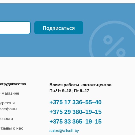
ации.
чим дням с 10 до 18 часов московского времени.
— не более 24 часов после обращения заказчика;
отрудничество
Время работы контакт-центра:
горизированных доменов, фраз и url. Обновление
Пн-Чт 9–18; Пт 9–17
 магазине
нтеллектуальными системами, что позволяет
+375 17 336–55–40
ента.
дреса и
елефоны
+375 29 380–19–15
овости
+375 33 365–19–15
тзывы о нас
sales@allsoft.by