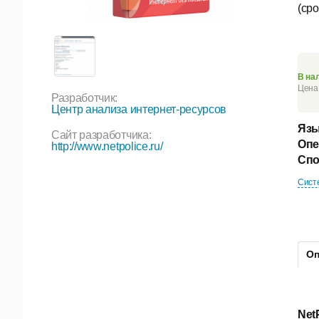
(сро
В на
Цена 
Разработчик:
Центр анализа интернет-ресурсов
Язы
Сайт разработчика:
Опе
http://www.netpolice.ru/
Спо
Сист
Оп
Net