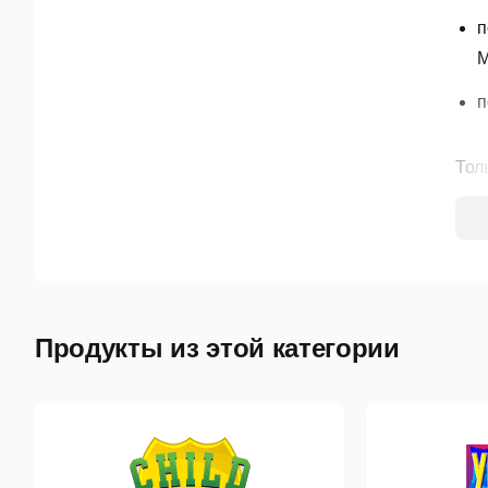
п
М
п
Тол
прот
Фун
б
н
Продукты из этой категории
Б
(
б
Р