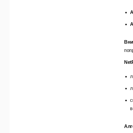
A
A
Вни
поп
Net
л
л
с
в
Алг