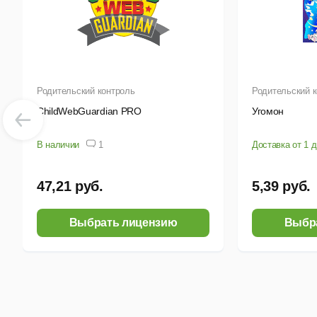
б
с
р
б
Родительский контроль
Родительский 
ChildWebGuardian PRO
Угомон
б
В наличии
1
Доставка от 1 
Так
47,21 руб.
5,39 руб.
в
п
Выбрать лицензию
Выбр
п
о
«
с