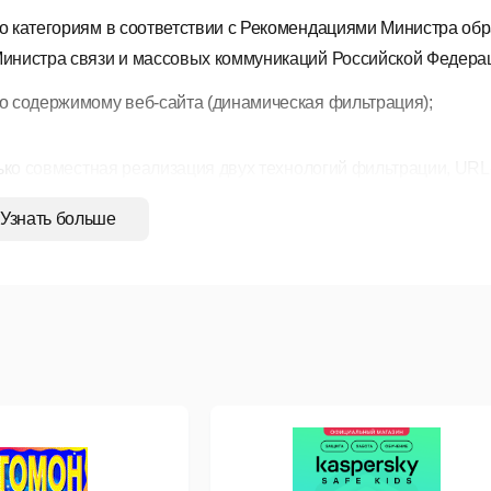
о категориям в соответствии с Рекомендациями Министра обр
инистра связи и массовых коммуникаций Российской Федерац
о содержимому веб-сайта (динамическая фильтрация);
ько совместная реализация двух технологий фильтрации, URL
околов http и https), позволяет обеспечить
максимальную защ
Узнать больше
кциональные возможности
локировка запросов в популярных поисковых системах (в том
а получение «негативной» информации (предустановленные с
локировка сайтов с потенциально опасным содержанием и н
по категориям);
локировка cайтов из Федерального списка экстремистских ма
оскомнадзора;