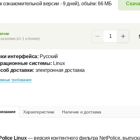
к ознакомительной версии - 9 дней), объём: 66 МБ
Скач
личии
за копию (от 1 и более)
ки интерфейса:
Русский
рационные системы:
Linux
соб доставки:
электронная доставка
емные требования
исание
Характеристики
Наличие и доставка
Police Linux
— версия контентного фильтра NetPolice, выпуск