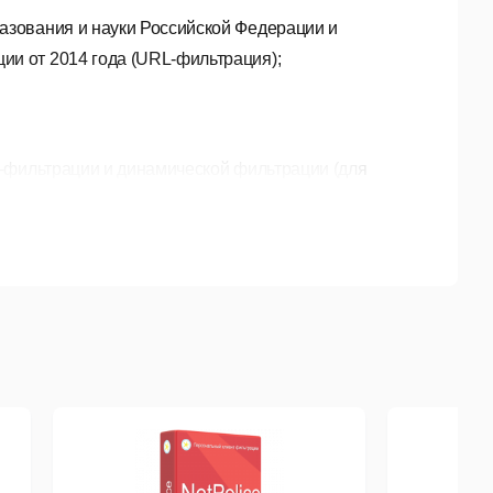
азования и науки Российской Федерации и
ии от 2014 года (URL-фильтрация);
-фильтрации и динамической фильтрации (для
иту.
 числе использующих https-протокол), направленных
писки);
есовместимых с задачами образования/воспитания
териалов и Реестра запрещенных сайтов от