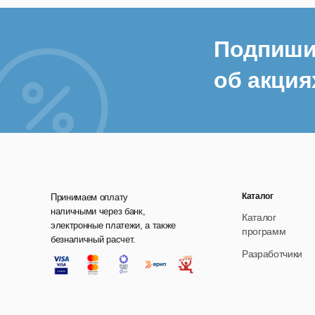
д
Подпиши
е
об акция
Тех
С
П
Каталог
Принимаем оплату
Баз
наличными через банк,
Каталог
баз
электронные платежи, а также
программ
безналичный расчет.
под
Разработчики