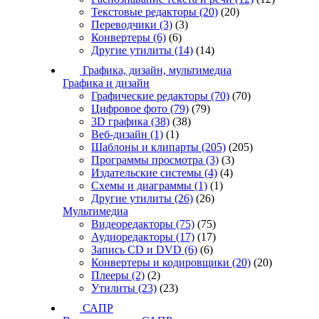
Текстовые редакторы
(20)
(20)
Переводчики
(3)
(3)
Конвертеры
(6)
(6)
Другие утилиты
(14)
(14)
Графика, дизайн, мультимедиа
Графика и дизайн
Графические редакторы
(70)
(70)
Цифровое фото
(79)
(79)
3D графика
(38)
(38)
Веб-дизайн
(1)
(1)
Шаблоны и клипарты
(205)
(205)
Программы просмотра
(3)
(3)
Издательские системы
(4)
(4)
Схемы и диаграммы
(1)
(1)
Другие утилиты
(26)
(26)
Мультимедиа
Видеоредакторы
(75)
(75)
Аудиоредакторы
(17)
(17)
Запись CD и DVD
(6)
(6)
Конвертеры и кодировщики
(20)
(20)
Плееры
(2)
(2)
Утилиты
(23)
(23)
САПР