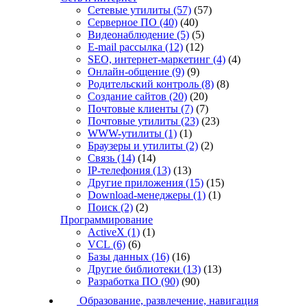
Сетевые утилиты
(57)
(57)
Серверное ПО
(40)
(40)
Видеонаблюдение
(5)
(5)
E-mail рассылка
(12)
(12)
SEO, интернет-маркетинг
(4)
(4)
Онлайн-общение
(9)
(9)
Родительский контроль
(8)
(8)
Создание сайтов
(20)
(20)
Почтовые клиенты
(7)
(7)
Почтовые утилиты
(23)
(23)
WWW-утилиты
(1)
(1)
Браузеры и утилиты
(2)
(2)
Связь
(14)
(14)
IP-телефония
(13)
(13)
Другие приложения
(15)
(15)
Download-менеджеры
(1)
(1)
Поиск
(2)
(2)
Программирование
ActiveX
(1)
(1)
VCL
(6)
(6)
Базы данных
(16)
(16)
Другие библиотеки
(13)
(13)
Разработка ПО
(90)
(90)
Образование, развлечение, навигация