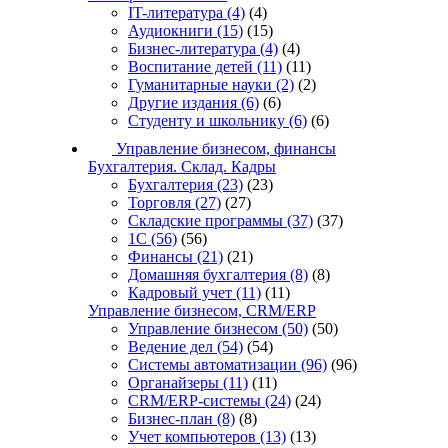
IT-литература
(4)
(4)
Аудиокниги
(15)
(15)
Бизнес-литература
(4)
(4)
Воспитание детей
(11)
(11)
Гуманитарные науки
(2)
(2)
Другие издания
(6)
(6)
Студенту и школьнику
(6)
(6)
Управление бизнесом, финансы
Бухгалтерия. Склад. Кадры
Бухгалтерия
(23)
(23)
Торговля
(27)
(27)
Складские программы
(37)
(37)
1С
(56)
(56)
Финансы
(21)
(21)
Домашняя бухгалтерия
(8)
(8)
Кадровый учет
(11)
(11)
Управление бизнесом, CRM/ERP
Управление бизнесом
(50)
(50)
Ведение дел
(54)
(54)
Системы автоматизации
(96)
(96)
Органайзеры
(11)
(11)
CRM/ERP-системы
(24)
(24)
Бизнес-план
(8)
(8)
Учет компьютеров
(13)
(13)