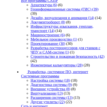
Все программы САПР
Архитектура
(6)
(6)
Геоинформационные системы (ГИС)
(39)
(39)
Дизайн, визуализация и анимация
(14)
(14)
Документооборот
(8)
(8)
Инфраструктура: изыскания, генплан,
транспорт
(14)
(14)
Машиностроение
(6)
(6)
Мебельное производство
(1)
(1)
Проектирование
(30)
(30)
Разработка постпроцессоров для станков с
ЧПУ и CAM-систем
(1)
(1)
Строительство и пожарная безопасность
(42)
(42)
Инженерные калькуляторы
(28)
(28)
Разработка, системное ПО, интернет
Системные программы
Настройка системы
(18)
(18)
Диагностика системы
(9)
(9)
Внешние устройства
(8)
(8)
Виртуализация
(13)
(13)
Расширения системы
(13)
(13)
Другие утилиты
(22)
(22)
Сеть и интернет