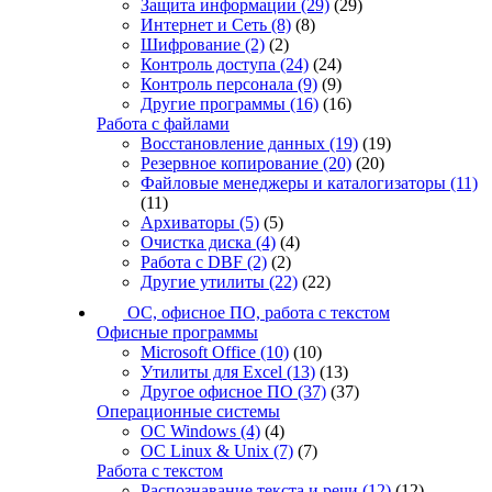
Защита информации
(29)
(29)
Интернет и Сеть
(8)
(8)
Шифрование
(2)
(2)
Контроль доступа
(24)
(24)
Контроль персонала
(9)
(9)
Другие программы
(16)
(16)
Работа с файлами
Восстановление данных
(19)
(19)
Резервное копирование
(20)
(20)
Файловые менеджеры и каталогизаторы
(11)
(11)
Архиваторы
(5)
(5)
Очистка диска
(4)
(4)
Работа с DBF
(2)
(2)
Другие утилиты
(22)
(22)
ОС, офисное ПО, работа с текстом
Офисные программы
Microsoft Office
(10)
(10)
Утилиты для Excel
(13)
(13)
Другое офисное ПО
(37)
(37)
Операционные системы
ОС Windows
(4)
(4)
ОС Linux & Unix
(7)
(7)
Работа с текстом
Распознавание текста и речи
(12)
(12)