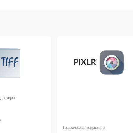
икленные фоны, свечение, текстовую анимацию и другие эфф
 Suite
 Suite - это набор плагинов для ввода, отслеживания, очистк
er Effects. VFX Suite упрощает создание бесшовных композици
ного отслеживания движения, искажения объектива и замены /
ение, искажения и блики - в VFX Suite это тоже есть.
едакторы
0
Графические редакторы