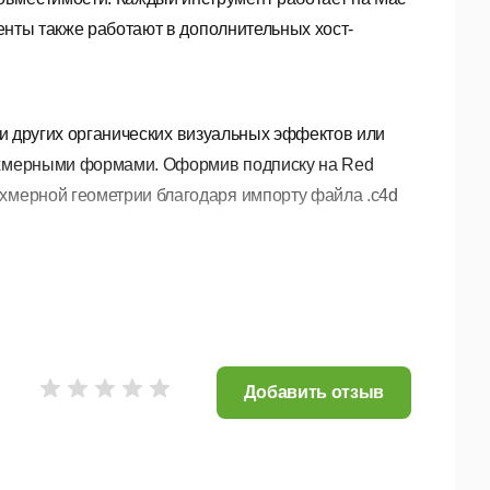
менты также работают в дополнительных хост-
 и других органических визуальных эффектов или
рехмерными формами. Оформив подписку на Red
ехмерной геометрии благодаря импорту файла .c4d
нишной обработки и просмотра фильмов. Благодаря
оподавлению видео и косметическому
выглядели великолепно.
Добавить отзыв
ля редакторов и художников анимированной
 современный вид, и создавайте красивые