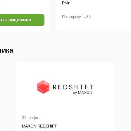
Pixlr
.
По запросу
0
ать лицензию
чика
3D графика
MAXON REDSHIFT