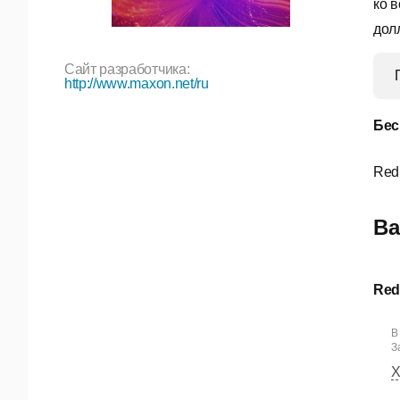
ко 
дол
Сайт разработчика:
http://www.maxon.net/ru
Бес
Red
Ва
Red
В
За
Х