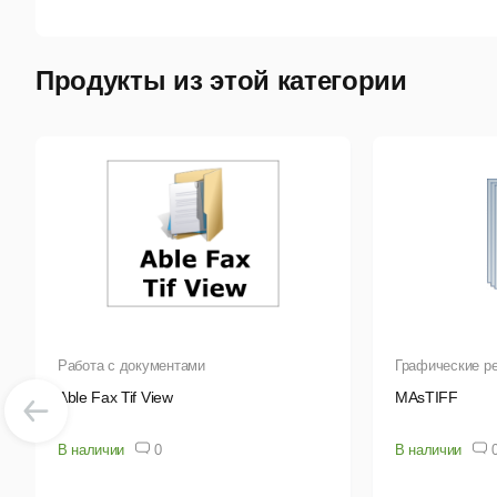
зац
VFX
Продукты из этой категории
VFX
Aft
точ
свеч
Работа с документами
Графические р
Able Fax Tif View
MAsTIFF
В наличии
0
В наличии