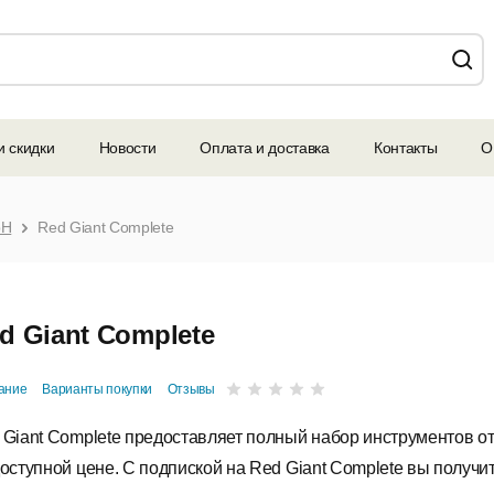
и скидки
Новости
Оплата и доставка
Контакты
О
bH
Red Giant Complete
d Giant Complete
ание
Варианты покупки
Отзывы
 Giant Complete предоставляет полный набор инструментов от
доступной цене.
С подпиской на Red Giant Complete вы получи