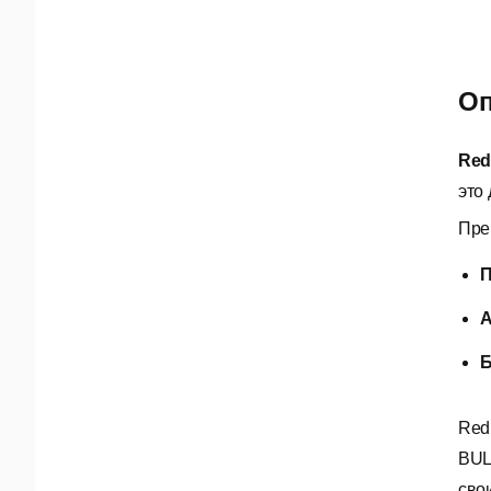
Оп
Red
это
Пре
П
А
Б
Red
BUL
сво