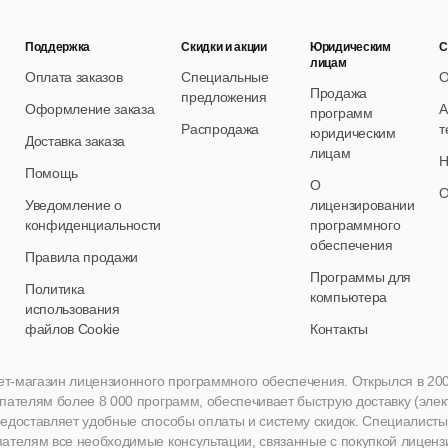
Поддержка
Скидки и акции
Юридическим
С
лицам
Оплата заказов
Специальные
О
Продажа
предложения
Оформление заказа
А
программ
Распродажа
т
юридическим
Доставка заказа
лицам
Н
Помощь
О
О
Уведомление о
лицензировании
конфиденциальности
программного
обеспечения
Правила продажи
Программы для
Политика
компьютера
использования
файлов Cookie
Контакты
нет-магазин лицензионного программного обеспечения. Открылся в 2005 
пателям более 8 000 программ, обеспечивает быструю доставку (эле
едоставляет удобные способы оплаты и систему скидок. Специалисты A
пателям все необходимые консультации, связанные с покупкой лиценз