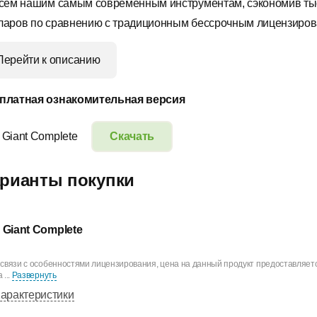
всем нашим самым современным инструментам, сэкономив ты
ларов по сравнению с традиционным бессрочным лицензиров
Перейти к описанию
платная ознакомительная версия
 Giant Complete
Скачать
рианты покупки
 Giant Complete
 связи с особенностями лицензирования, цена на данный продукт предоставляетс
 ...
Развернуть
арактеристики