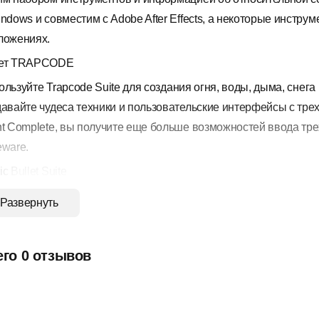
indows и совместим с Adobe After Effects, а некоторые инстру
ложениях.
ет TRAPCODE
ользуйте
Trapcode Suite
для создания огня, воды, дыма, снега
давайте чудеса техники и пользовательские интерфейсы с т
nt Complete, вы получите еще больше возможностей ввода тр
eware.
c Bullet Suite
ic Bullet Suite - это набор плагинов для цветокоррекции, фи
Развернуть
ным инструментам цветокоррекции в реальном времени, шум
ушированию у вас будет все необходимое, чтобы ваши кадры 
его 0 отзывов
verse
verse - это набор плагинов для видеопереходов и эффектов д
фики. Стилизуйте свои кадры, используя аутентичный ретро и