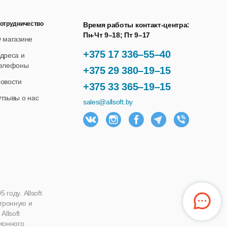
отрудничество
Время работы контакт-центра:
Пн-Чт 9–18; Пт 9–17
 магазине
+375 17 336–55–40
дреса и
елефоны
+375 29 380–19–15
овости
+375 33 365–19–15
тзывы о нас
sales@allsoft.by
году. Allsoft
ктронную и
llsoft
ионного