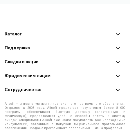
Каталог
Каталог программ
Поддержка
Разработчики
Оплата заказов
Скидки и акции
Оформление заказа
Специальные
предложения
Юридическим лицам
Доставка заказа
Распродажа
Продажа программ юридическим лицам
Сотрудничество
Помощь
О лицензировании программного обеспечения
Уведомление о конфиденциальности
О магазине
Allsoft — интернет-магазин лицензионного программного обеспечения.
Программы для компьютера
Открылся в 2005 году. Allsoft предлагает покупателям более 8 000
Правила продажи
Адреса и телефоны
программ, обеспечивает быструю доставку (электронную и
физическую), предоставляет удобные способы оплаты и систему
Контакты
Политика использования файлов Cookie
скидок. Специалисты Allsoft оказывают покупателям все необходимые
Новости
консультации, связанные с покупкой лицензионного программного
обеспечения. Продажа программного обеспечения — наша профессия!