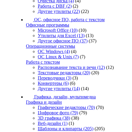
Очистка диска
(4)
(4)
Работа с DBF
(2)
(2)
Другие утилиты
(22)
(22)
ОС, офисное ПО, работа с текстом
Офисные программы
Microsoft Office
(10)
(10)
Утилиты для Excel
(13)
(13)
Другое офисное ПО
(37)
(37)
Операционные системы
ОС Windows
(4)
(4)
ОС Linux & Unix
(7)
(7)
Работа с текстом
Распознавание текста и речи
(12)
(12)
Текстовые редакторы
(20)
(20)
Переводчики
(3)
(3)
Конвертеры
(6)
(6)
Другие утилиты
(14)
(14)
Графика, дизайн, мультимедиа
Графика и дизайн
Графические редакторы
(70)
(70)
Цифровое фото
(79)
(79)
3D графика
(38)
(38)
Веб-дизайн
(1)
(1)
Шаблоны и клипарты
(205)
(205)