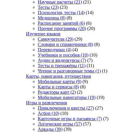
Научные расчеты
(21)
(21)
Тесты
(23)
(23)
Психология, тесты
(14)
(14)
Медицина
(8)
(8)
Расписание занятий
(6)
(6)
Прочие программы
(20)
(20)
Изучение языков
Самоучители
(29)
(29)
Словари и справочники
(8)
(8)
Переводчики
(4)
(4)
Учебники и пособия
(10)
(10)
Аудио и видеокурсы
(7)
(7)
Тесты и тренажёры
(11)
(11)
Чтение и разговорные темы
(1)
(1)
Карты, навигация, путешествия
Мобильные карты
(9)
(9)
Карты и сервисы
(8)
(8)
Редакторы карт
(2)
(2)
Мобильные навигаторы
(19)
(19)
Игры и развлечения
Приключения и квесты
(27)
(27)
Action
(10)
(10)
Карточные игры и пасьянсы
(7)
(7)
Логические игры
(57)
(57)
Аркады
(39)
(39)