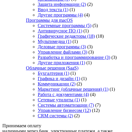
Защита информации
(2)
(2)
Ввод текста
(1)
(1)
Другие программы
(4)
(4)
Программы для macOS
Системные программы
(5)
(5)
Антивирусное ПО
(1)
(1)
Графические редакторы
(18)
(18)
Мультимедиа
(1)
(1)
Деловые программы
(3)
(3)
Управление файлами
(3)
(3)
Разработка и программирование
(3)
(3)
Другие приложения
(1)
(1)
Облачные решения (SaaS)
Бухгалтерия
(1)
(1)
Графика и дизайн
(1)
(1)
Коммуникации
(2)
(2)
Маркетинг (облачные решения)
(1)
(1)
Работа с документами
(4)
(4)
Сетевые утилиты
(1)
(1)
Системы автоматизации
(7)
(7)
Управление бизнесом
(12)
(12)
CRM системы
(2)
(2)
Принимаем оплату
наличными через банк, электронные платежи, а также