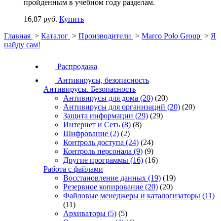
пройденным в учебном году разделам.
16,87 руб.
Купить
Главная
>
Каталог
>
Производители
>
Marco Polo Group
>
Я
найду сам!
Распродажа
Антивирусы, безопасность
Антивирусы. Безопасность
Антивирусы для дома
(20)
(20)
Антивирусы для организаций
(20)
(20)
Защита информации
(29)
(29)
Интернет и Сеть
(8)
(8)
Шифрование
(2)
(2)
Контроль доступа
(24)
(24)
Контроль персонала
(9)
(9)
Другие программы
(16)
(16)
Работа с файлами
Восстановление данных
(19)
(19)
Резервное копирование
(20)
(20)
Файловые менеджеры и каталогизаторы
(11)
(11)
Архиваторы
(5)
(5)