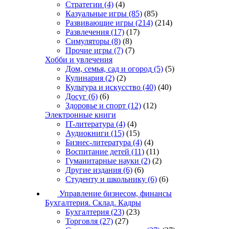
Стратегии
(4)
(4)
Казуальные игры
(85)
(85)
Развивающие игры
(214)
(214)
Развлечения
(17)
(17)
Симуляторы
(8)
(8)
Прочие игры
(7)
(7)
Хобби и увлечения
Дом, семья, сад и огород
(5)
(5)
Кулинария
(2)
(2)
Культура и искусство
(40)
(40)
Досуг
(6)
(6)
Здоровье и спорт
(12)
(12)
Электронные книги
IT-литература
(4)
(4)
Аудиокниги
(15)
(15)
Бизнес-литература
(4)
(4)
Воспитание детей
(11)
(11)
Гуманитарные науки
(2)
(2)
Другие издания
(6)
(6)
Студенту и школьнику
(6)
(6)
Управление бизнесом, финансы
Бухгалтерия. Склад. Кадры
Бухгалтерия
(23)
(23)
Торговля
(27)
(27)