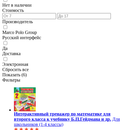
Нет в наличии
Стоимость
Производитель
Marco Polo Group
Русский интерфейс
Да
Доставка
Электронная
Сбросить все
Показать (
6
)
Фильтры
Интерактивный тренажер по математике для
второго класса к учебнику Б.П.Гейдмана и др.
Для
школьников (1-4 классы)