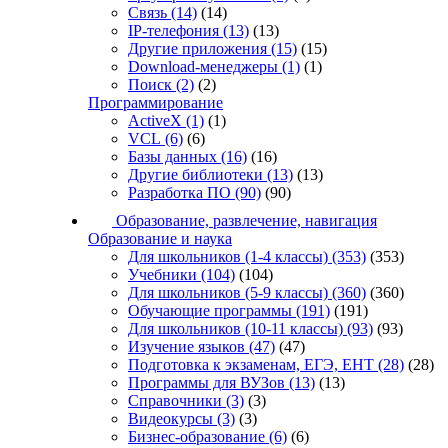
Связь
(14)
(14)
IP-телефония
(13)
(13)
Другие приложения
(15)
(15)
Download-менеджеры
(1)
(1)
Поиск
(2)
(2)
Программирование
ActiveX
(1)
(1)
VCL
(6)
(6)
Базы данных
(16)
(16)
Другие библиотеки
(13)
(13)
Разработка ПО
(90)
(90)
Образование, развлечение, навигация
Образование и наука
Для школьников (1-4 классы)
(353)
(353)
Учебники
(104)
(104)
Для школьников (5-9 классы)
(360)
(360)
Обучающие программы
(191)
(191)
Для школьников (10-11 классы)
(93)
(93)
Изучение языков
(47)
(47)
Подготовка к экзаменам, ЕГЭ, ЕНТ
(28)
(28)
Программы для ВУЗов
(13)
(13)
Справочники
(3)
(3)
Видеокурсы
(3)
(3)
Бизнес-образование
(6)
(6)