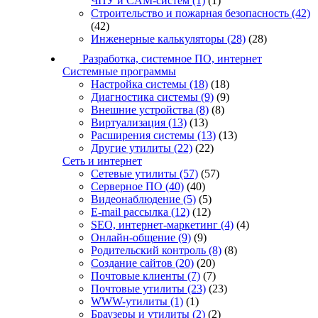
ЧПУ и CAM-систем
(1)
(1)
Строительство и пожарная безопасность
(42)
(42)
Инженерные калькуляторы
(28)
(28)
Разработка, системное ПО, интернет
Системные программы
Настройка системы
(18)
(18)
Диагностика системы
(9)
(9)
Внешние устройства
(8)
(8)
Виртуализация
(13)
(13)
Расширения системы
(13)
(13)
Другие утилиты
(22)
(22)
Сеть и интернет
Сетевые утилиты
(57)
(57)
Серверное ПО
(40)
(40)
Видеонаблюдение
(5)
(5)
E-mail рассылка
(12)
(12)
SEO, интернет-маркетинг
(4)
(4)
Онлайн-общение
(9)
(9)
Родительский контроль
(8)
(8)
Создание сайтов
(20)
(20)
Почтовые клиенты
(7)
(7)
Почтовые утилиты
(23)
(23)
WWW-утилиты
(1)
(1)
Браузеры и утилиты
(2)
(2)