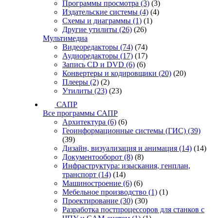
Программы просмотра
(3)
(3)
Издательские системы
(4)
(4)
Схемы и диаграммы
(1)
(1)
Другие утилиты
(26)
(26)
Мультимедиа
Видеоредакторы
(74)
(74)
Аудиоредакторы
(17)
(17)
Запись CD и DVD
(6)
(6)
Конвертеры и кодировщики
(20)
(20)
Плееры
(2)
(2)
Утилиты
(23)
(23)
САПР
Все программы САПР
Архитектура
(6)
(6)
Геоинформационные системы (ГИС)
(39)
(39)
Дизайн, визуализация и анимация
(14)
(14)
Документооборот
(8)
(8)
Инфраструктура: изыскания, генплан,
транспорт
(14)
(14)
Машиностроение
(6)
(6)
Мебельное производство
(1)
(1)
Проектирование
(30)
(30)
Разработка постпроцессоров для станков с