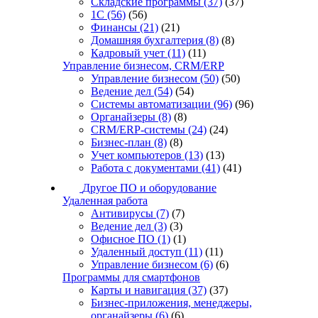
Складские программы
(37)
(37)
1С
(56)
(56)
Финансы
(21)
(21)
Домашняя бухгалтерия
(8)
(8)
Кадровый учет
(11)
(11)
Управление бизнесом, CRM/ERP
Управление бизнесом
(50)
(50)
Ведение дел
(54)
(54)
Системы автоматизации
(96)
(96)
Органайзеры
(8)
(8)
CRM/ERP-системы
(24)
(24)
Бизнес-план
(8)
(8)
Учет компьютеров
(13)
(13)
Работа с документами
(41)
(41)
Другое ПО и оборудование
Удаленная работа
Антивирусы
(7)
(7)
Ведение дел
(3)
(3)
Офисное ПО
(1)
(1)
Удаленный доступ
(11)
(11)
Управление бизнесом
(6)
(6)
Программы для смартфонов
Карты и навигация
(37)
(37)
Бизнес-приложения, менеджеры,
органайзеры
(6)
(6)