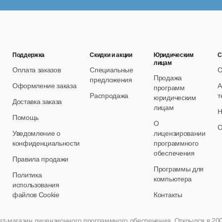
Поддержка
Скидки и акции
Юридическим
С
лицам
Оплата заказов
Специальные
О
Продажа
предложения
Оформление заказа
А
программ
Распродажа
т
юридическим
Доставка заказа
лицам
Н
Помощь
О
О
Уведомление о
лицензировании
конфиденциальности
программного
обеспечения
Правила продажи
Программы для
Политика
компьютера
использования
файлов Cookie
Контакты
нет-магазин лицензионного программного обеспечения. Открылся в 2005 