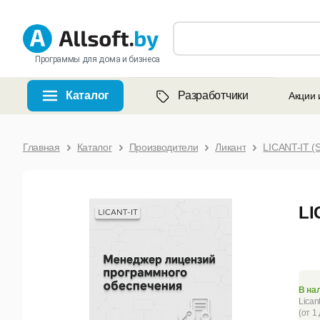
Программы для дома и бизнеса
Каталог
Разработчики
Акции 
Главная
Каталог
Производители
Ликант
LICANT-IT (
LI
В на
Lican
(от 1