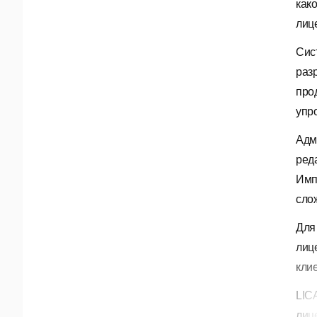
как
лиц
Сис
раз
про
упр
Адм
ред
Имп
сло
Для
лиц
кли
LIC
лиц