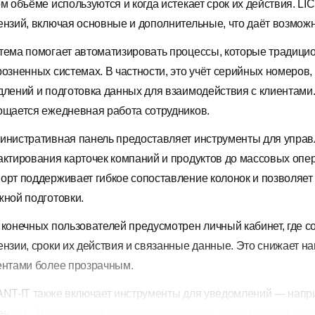
ом объёме используются и когда истекает срок их действия. L
ензий, включая основные и дополнительные, что даёт возмож
тема помогает автоматизировать процессы, которые традицио
розненных системах. В частности, это учёт серийных номеров,
длений и подготовка данных для взаимодействия с клиентами.
ощается ежедневная работа сотрудников.
инистративная панель предоставляет инструменты для управ
актирования карточек компаний и продуктов до массовых опер
орт поддерживает гибкое сопоставление колонок и позволяет 
жной подготовки.
 конечных пользователей предусмотрен личный кабинет, где с
ензии, сроки их действия и связанные данные. Это снижает на
ентами более прозрачным.
ANT-IT также включает инструменты для уведомлений — напр
ензии. Это позволяет вовремя реагировать на изменения и по