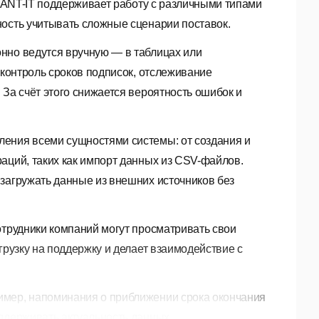
ICANT-IT поддерживает работу с различными типами
ность учитывать сложные сценарии поставок.
нно ведутся вручную — в таблицах или
 контроль сроков подписок, отслеживание
 За счёт этого снижается вероятность ошибок и
ления всеми сущностями системы: от создания и
аций, таких как импорт данных из CSV-файлов.
загружать данные из внешних источников без
отрудники компаний могут просматривать свои
грузку на поддержку и делает взаимодействие с
имер, напоминания о приближении срока окончания
ддерживать актуальность данных.