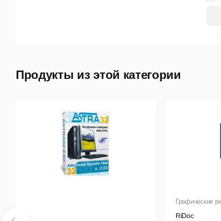
Сис
раб
Отд
кон
Продукты из этой категории
В р
пор
про
Графические р
RiDoc