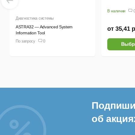
В наличии
Диагностика системы
ASTRA32 — Advanced System
от 35,41 
Information Tool
По запросу
0
Выбр
Подпиши
об акция