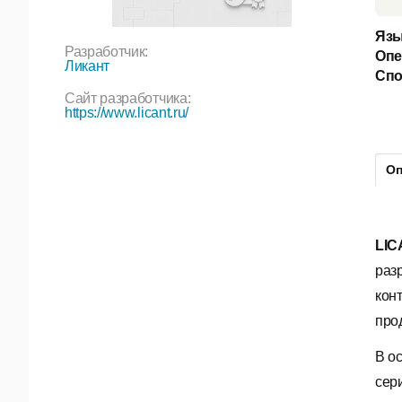
Язы
Разработчик:
Опе
Ликант
Спо
Сайт разработчика:
https://www.licant.ru/
Оп
LIC
раз
кон
про
В о
сер