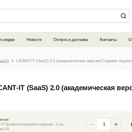
и скидки
Новости
Оплата и доставка
Контакты
О
SaaS)
CANT-IT (SaaS) 2.0 (академическая ве
личии
t-IT Профессиональная подписка - 1 год
 до 10)