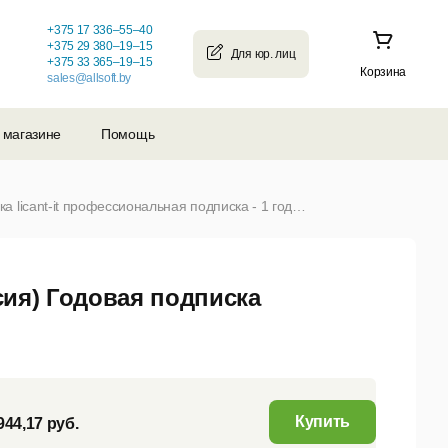
+375 17 336–55–40
+375 29 380–19–15
+375 33 365–19–15
Корзина
sales@allsoft.by
 магазине
Помощь
LICANT-IT (SaaS) 2.0 (академическая версия) Годовая подписка licant-it профессиональная подписка - 1 год (от 1 до 10)
рсия) Годовая подписка
Купить
944,17 руб.