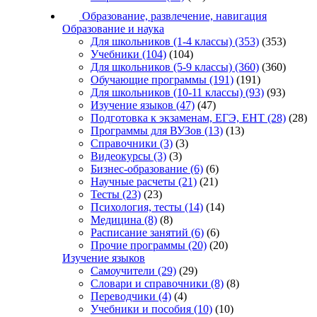
Образование, развлечение, навигация
Образование и наука
Для школьников (1-4 классы)
(353)
(353)
Учебники
(104)
(104)
Для школьников (5-9 классы)
(360)
(360)
Обучающие программы
(191)
(191)
Для школьников (10-11 классы)
(93)
(93)
Изучение языков
(47)
(47)
Подготовка к экзаменам, ЕГЭ, ЕНТ
(28)
(28)
Программы для ВУЗов
(13)
(13)
Справочники
(3)
(3)
Видеокурсы
(3)
(3)
Бизнес-образование
(6)
(6)
Научные расчеты
(21)
(21)
Тесты
(23)
(23)
Психология, тесты
(14)
(14)
Медицина
(8)
(8)
Расписание занятий
(6)
(6)
Прочие программы
(20)
(20)
Изучение языков
Самоучители
(29)
(29)
Словари и справочники
(8)
(8)
Переводчики
(4)
(4)
Учебники и пособия
(10)
(10)