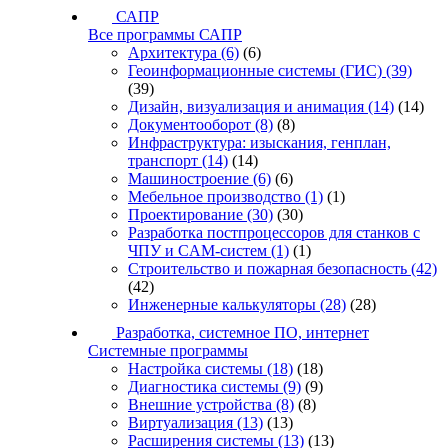
САПР
Все программы САПР
Архитектура
(6)
(6)
Геоинформационные системы (ГИС)
(39)
(39)
Дизайн, визуализация и анимация
(14)
(14)
Документооборот
(8)
(8)
Инфраструктура: изыскания, генплан,
транспорт
(14)
(14)
Машиностроение
(6)
(6)
Мебельное производство
(1)
(1)
Проектирование
(30)
(30)
Разработка постпроцессоров для станков с
ЧПУ и CAM-систем
(1)
(1)
Строительство и пожарная безопасность
(42)
(42)
Инженерные калькуляторы
(28)
(28)
Разработка, системное ПО, интернет
Системные программы
Настройка системы
(18)
(18)
Диагностика системы
(9)
(9)
Внешние устройства
(8)
(8)
Виртуализация
(13)
(13)
Расширения системы
(13)
(13)