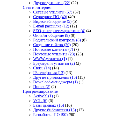
Другие утилиты
(22)
(22)
Сеть и интернет
Сетевые утилиты
(57)
(57)
Серверное ПО
(40)
(40)
Видеонаблюдение
(5)
(5)
E-mail рассылка
(12)
(12)
SEO, интернет-маркетинг
(4)
(4)
Онлайн-общение
(9)
(9)
Родительский контроль
(8)
(8)
Создание сайтов
(20)
(20)
Почтовые клиенты
(7)
(7)
Почтовые утилиты
(23)
(23)
WWW-утилиты
(1)
(1)
Браузеры и утилиты
(2)
(2)
Связь
(14)
(14)
IP-телефония
(13)
(13)
Другие приложения
(15)
(15)
Download-менеджеры
(1)
(1)
Поиск
(2)
(2)
Программирование
ActiveX
(1)
(1)
VCL
(6)
(6)
Базы данных
(16)
(16)
Другие библиотеки
(13)
(13)
Разработка ПО
(90)
(90)