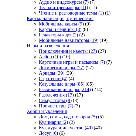
Аудио и видеокурсы
(7)
(7)
Тесты и тренажёры
(11)
(11)
Чтение и разговорные темы
(1)
(1)
Карты, навигация, путешествия
Мобильные карты
(9)
(9)
Карты и сервисы
(8)
(8)
Редакторы карт
(2)
(2)
Мобильные навигаторы
(19)
(19)
Игры и развлечения
Приключения и квесты
(27)
(27)
Action
(10)
(10)
Карточные игры и пасьянсы
(7)
(7)
Логические игры
(57)
(57)
Аркады
(39)
(39)
Стратегии
(4)
(4)
Казуальные игры
(85)
(85)
Развивающие игры
(214)
(214)
Развлечения
(17)
(17)
Симуляторы
(8)
(8)
Прочие игры
(7)
(7)
Хобби и увлечения
Дом, семья, сад и огород
(5)
(5)
Кулинария
(2)
(2)
Культура и искусство
(40)
(40)
Досуг
(6)
(6)