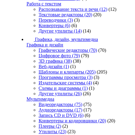
Работа с текстом
Распознавание текста и речи
(12)
(12)
Текстовые редакторы
(20)
(20)
Переводчики
(3)
(3)
Конвертеры
(6)
(6)
Другие утилиты
(14)
(14)
Графика, дизайн, мультимедиа
Графика и дизайн
Графические редакторы
(70)
(70)
Цифровое фото
(79)
(79)
3D графика
(38)
(38)
Веб-дизайн
(1)
(1)
Шаблоны и клипарты
(205)
(205)
Программы просмотра
(3)
(3)
Издательские системы
(4)
(4)
Схемы и диаграммы
(1)
(1)
Другие утилиты
(26)
(26)
Мультимедиа
Видеоредакторы
(75)
(75)
Аудиоредакторы
(17)
(17)
Запись CD и DVD
(6)
(6)
Конвертеры и кодировщики
(20)
(20)
Плееры
(2)
(2)
Утилиты
(23)
(23)