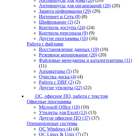
Антивирусы для дома
(20)
(20)
Антивирусы для организаций
(20)
(20)
Защита информации
(29)
(29)
Интернет и Сеть
(8)
(8)
Шифрование
(2)
(2)
Контроль доступа
(24)
(24)
Контроль персонала
(9)
(9)
Другие программы
(16)
(16)
Работа с файлами
Восстановление данных
(19)
(19)
Резервное копирование
(20)
(20)
Файловые менеджеры и каталогизаторы
(11)
(11)
Архиваторы
(5)
(5)
Очистка диска
(4)
(4)
Работа с DBF
(2)
(2)
Другие утилиты
(22)
(22)
ОС, офисное ПО, работа с текстом
Офисные программы
Microsoft Office
(10)
(10)
Утилиты для Excel
(13)
(13)
Другое офисное ПО
(37)
(37)
Операционные системы
ОС Windows
(4)
(4)
ОС Linux & Unix
(7)
(7)