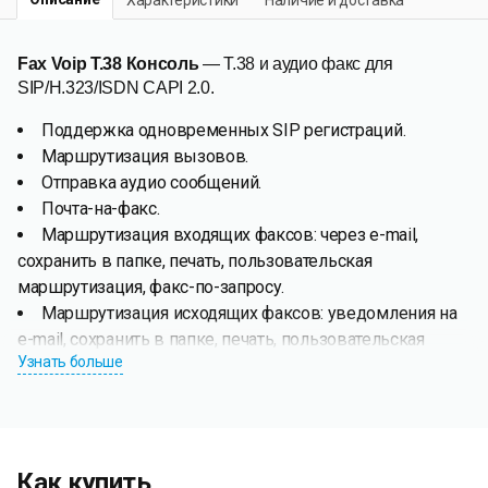
Fax Voip T.38 Консоль
— T.38 и аудио факс для
SIP/H.323/ISDN CAPI 2.0.
Поддержка одновременных SIP регистраций.
Маршрутизация вызовов.
Отправка аудио сообщений.
Почта-на-факс.
Маршрутизация входящих факсов: через e-mail,
сохранить в папке, печать, пользовательская
маршрутизация, факс-по-запросу.
Маршрутизация исходящих факсов: уведомления на
e-mail, сохранить в папке, печать, пользовательская
Узнать больше
маршрутизация.
Fax Voip T.38 Консоль
позволяет отправлять и получать
T.38 и аудио (поверх кодека G.711) факсы и отправлять
аудио сообщения с использованием любого провайдера
Как купить
IP-телефонии (SIP или H.323). Решение не требует