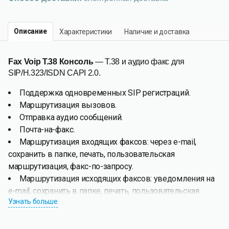
Описание
Характеристики
Наличие и доставка
Fax Voip T.38 Консоль
— T.38 и аудио факс для
SIP/H.323/ISDN CAPI 2.0.
Поддержка одновременных SIP регистраций.
Маршрутизация вызовов.
Отправка аудио сообщений.
Почта-на-факс.
Маршрутизация входящих факсов: через e-mail,
сохранить в папке, печать, пользовательская
маршрутизация, факс-по-запросу.
Маршрутизация исходящих факсов: уведомления на
e-mail, сохранить в папке, печать, пользовательская
Узнать больше
маршрутизация.
Fax Voip T.38 Консоль
позволяет отправлять и получать