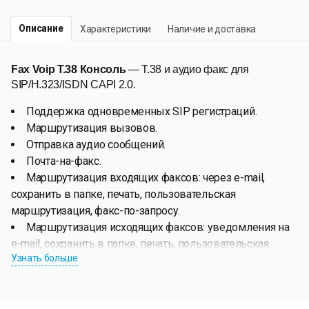
Описание
Характеристики
Наличие и доставка
Fax Voip T.38 Консоль
— T.38 и аудио факс для
SIP/H.323/ISDN CAPI 2.0.
Поддержка одновременных SIP регистраций.
Маршрутизация вызовов.
Отправка аудио сообщений.
Почта-на-факс.
Маршрутизация входящих факсов: через e-mail,
сохранить в папке, печать, пользовательская
маршрутизация, факс-по-запросу.
Маршрутизация исходящих факсов: уведомления на
e-mail, сохранить в папке, печать, пользовательская
Узнать больше
маршрутизация.
Fax Voip T.38 Консоль
позволяет отправлять и получать
T.38 и аудио (поверх кодека G.711) факсы и отправлять