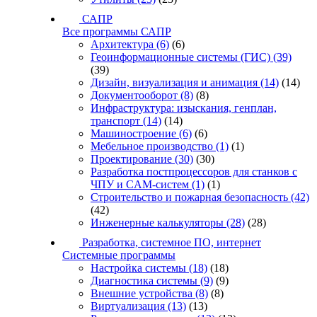
САПР
Все программы САПР
Архитектура
(6)
(6)
Геоинформационные системы (ГИС)
(39)
(39)
Дизайн, визуализация и анимация
(14)
(14)
Документооборот
(8)
(8)
Инфраструктура: изыскания, генплан,
транспорт
(14)
(14)
Машиностроение
(6)
(6)
Мебельное производство
(1)
(1)
Проектирование
(30)
(30)
Разработка постпроцессоров для станков с
ЧПУ и CAM-систем
(1)
(1)
Строительство и пожарная безопасность
(42)
(42)
Инженерные калькуляторы
(28)
(28)
Разработка, системное ПО, интернет
Системные программы
Настройка системы
(18)
(18)
Диагностика системы
(9)
(9)
Внешние устройства
(8)
(8)
Виртуализация
(13)
(13)