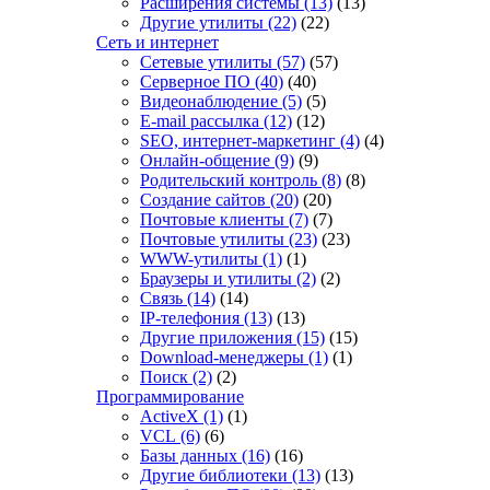
Расширения системы
(13)
(13)
Другие утилиты
(22)
(22)
Сеть и интернет
Сетевые утилиты
(57)
(57)
Серверное ПО
(40)
(40)
Видеонаблюдение
(5)
(5)
E-mail рассылка
(12)
(12)
SEO, интернет-маркетинг
(4)
(4)
Онлайн-общение
(9)
(9)
Родительский контроль
(8)
(8)
Создание сайтов
(20)
(20)
Почтовые клиенты
(7)
(7)
Почтовые утилиты
(23)
(23)
WWW-утилиты
(1)
(1)
Браузеры и утилиты
(2)
(2)
Связь
(14)
(14)
IP-телефония
(13)
(13)
Другие приложения
(15)
(15)
Download-менеджеры
(1)
(1)
Поиск
(2)
(2)
Программирование
ActiveX
(1)
(1)
VCL
(6)
(6)
Базы данных
(16)
(16)
Другие библиотеки
(13)
(13)