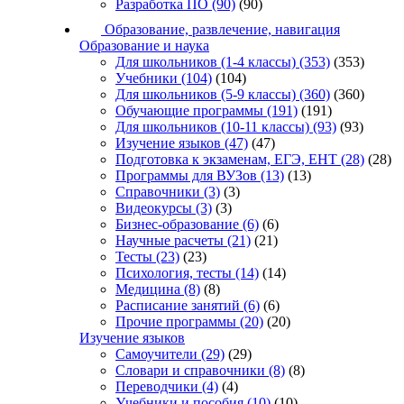
Разработка ПО
(90)
(90)
Образование, развлечение, навигация
Образование и наука
Для школьников (1-4 классы)
(353)
(353)
Учебники
(104)
(104)
Для школьников (5-9 классы)
(360)
(360)
Обучающие программы
(191)
(191)
Для школьников (10-11 классы)
(93)
(93)
Изучение языков
(47)
(47)
Подготовка к экзаменам, ЕГЭ, ЕНТ
(28)
(28)
Программы для ВУЗов
(13)
(13)
Справочники
(3)
(3)
Видеокурсы
(3)
(3)
Бизнес-образование
(6)
(6)
Научные расчеты
(21)
(21)
Тесты
(23)
(23)
Психология, тесты
(14)
(14)
Медицина
(8)
(8)
Расписание занятий
(6)
(6)
Прочие программы
(20)
(20)
Изучение языков
Самоучители
(29)
(29)
Словари и справочники
(8)
(8)
Переводчики
(4)
(4)
Учебники и пособия
(10)
(10)