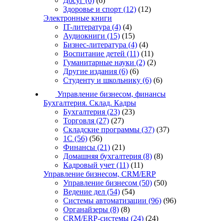
Досуг
(6)
(6)
Здоровье и спорт
(12)
(12)
Электронные книги
IT-литература
(4)
(4)
Аудиокниги
(15)
(15)
Бизнес-литература
(4)
(4)
Воспитание детей
(11)
(11)
Гуманитарные науки
(2)
(2)
Другие издания
(6)
(6)
Студенту и школьнику
(6)
(6)
Управление бизнесом, финансы
Бухгалтерия. Склад. Кадры
Бухгалтерия
(23)
(23)
Торговля
(27)
(27)
Складские программы
(37)
(37)
1С
(56)
(56)
Финансы
(21)
(21)
Домашняя бухгалтерия
(8)
(8)
Кадровый учет
(11)
(11)
Управление бизнесом, CRM/ERP
Управление бизнесом
(50)
(50)
Ведение дел
(54)
(54)
Системы автоматизации
(96)
(96)
Органайзеры
(8)
(8)
CRM/ERP-системы
(24)
(24)