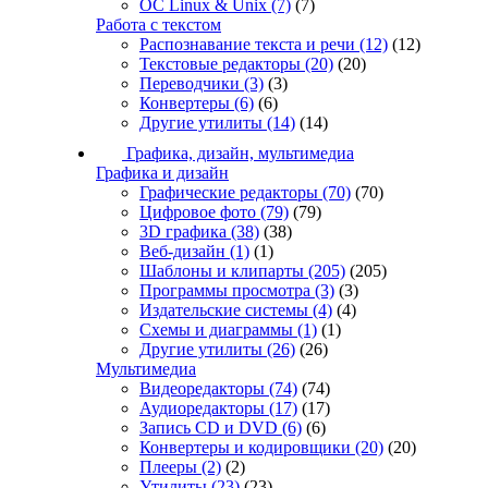
ОС Linux & Unix
(7)
(7)
Работа с текстом
Распознавание текста и речи
(12)
(12)
Текстовые редакторы
(20)
(20)
Переводчики
(3)
(3)
Конвертеры
(6)
(6)
Другие утилиты
(14)
(14)
Графика, дизайн, мультимедиа
Графика и дизайн
Графические редакторы
(70)
(70)
Цифровое фото
(79)
(79)
3D графика
(38)
(38)
Веб-дизайн
(1)
(1)
Шаблоны и клипарты
(205)
(205)
Программы просмотра
(3)
(3)
Издательские системы
(4)
(4)
Схемы и диаграммы
(1)
(1)
Другие утилиты
(26)
(26)
Мультимедиа
Видеоредакторы
(74)
(74)
Аудиоредакторы
(17)
(17)
Запись CD и DVD
(6)
(6)
Конвертеры и кодировщики
(20)
(20)
Плееры
(2)
(2)
Утилиты
(23)
(23)