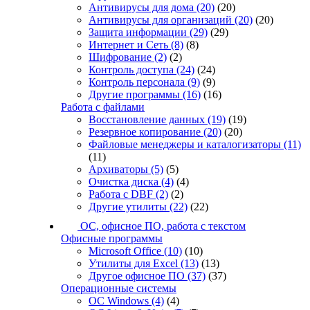
Антивирусы для дома
(20)
(20)
Антивирусы для организаций
(20)
(20)
Защита информации
(29)
(29)
Интернет и Сеть
(8)
(8)
Шифрование
(2)
(2)
Контроль доступа
(24)
(24)
Контроль персонала
(9)
(9)
Другие программы
(16)
(16)
Работа с файлами
Восстановление данных
(19)
(19)
Резервное копирование
(20)
(20)
Файловые менеджеры и каталогизаторы
(11)
(11)
Архиваторы
(5)
(5)
Очистка диска
(4)
(4)
Работа с DBF
(2)
(2)
Другие утилиты
(22)
(22)
ОС, офисное ПО, работа с текстом
Офисные программы
Microsoft Office
(10)
(10)
Утилиты для Excel
(13)
(13)
Другое офисное ПО
(37)
(37)
Операционные системы
ОС Windows
(4)
(4)