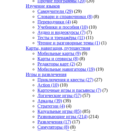
Прочие программы
(20)
(20)
Изучение языков
Самоучители
(29)
(29)
Словари и справочники
(8)
(8)
Переводчики
(4)
(4)
Учебники и пособия
(10)
(10)
Аудио и видеокурсы
(7)
(7)
Тесты и тренажёры
(11)
(11)
Чтение и разговорные темы
(1)
(1)
Карты, навигация, путешествия
Мобильные карты
(9)
(9)
Карты и сервисы
(8)
(8)
Редакторы карт
(2)
(2)
Мобильные навигаторы
(19)
(19)
Игры и развлечения
Приключения и квесты
(27)
(27)
Action
(10)
(10)
Карточные игры и пасьянсы
(7)
(7)
Логические игры
(57)
(57)
Аркады
(39)
(39)
Стратегии
(4)
(4)
Казуальные игры
(85)
(85)
Развивающие игры
(214)
(214)
Развлечения
(17)
(17)
Симуляторы
(8)
(8)