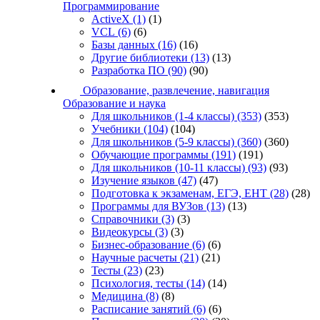
Программирование
ActiveX
(1)
(1)
VCL
(6)
(6)
Базы данных
(16)
(16)
Другие библиотеки
(13)
(13)
Разработка ПО
(90)
(90)
Образование, развлечение, навигация
Образование и наука
Для школьников (1-4 классы)
(353)
(353)
Учебники
(104)
(104)
Для школьников (5-9 классы)
(360)
(360)
Обучающие программы
(191)
(191)
Для школьников (10-11 классы)
(93)
(93)
Изучение языков
(47)
(47)
Подготовка к экзаменам, ЕГЭ, ЕНТ
(28)
(28)
Программы для ВУЗов
(13)
(13)
Справочники
(3)
(3)
Видеокурсы
(3)
(3)
Бизнес-образование
(6)
(6)
Научные расчеты
(21)
(21)
Тесты
(23)
(23)
Психология, тесты
(14)
(14)
Медицина
(8)
(8)
Расписание занятий
(6)
(6)