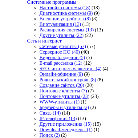
Системные программы
Настройка системы
(18)
(18)
Диагностика системы
(9)
(9)
Внешние устройства
(8)
(8)
Виртуализация
(13)
(13)
Расширения системы
(13)
(13)
Другие утилиты
(22)
(22)
Сеть и интернет
Сетевые утилиты
(57)
(57)
Серверное ПО
(40)
(40)
Видеонаблюдение
(5)
(5)
E-mail рассылка
(12)
(12)
SEO, интернет-маркетинг
(4)
(4)
Онлайн-общение
(9)
(9)
Родительский контроль
(8)
(8)
Создание сайтов
(20)
(20)
Почтовые клиенты
(7)
(7)
Почтовые утилиты
(23)
(23)
WWW-утилиты
(1)
(1)
Браузеры и утилиты
(2)
(2)
Связь
(14)
(14)
IP-телефония
(13)
(13)
Другие приложения
(15)
(15)
Download-менеджеры
(1)
(1)
Поиск
(2)
(2)