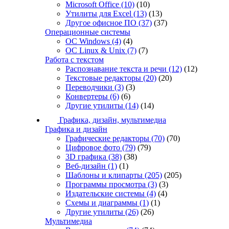
Microsoft Office
(10)
(10)
Утилиты для Excel
(13)
(13)
Другое офисное ПО
(37)
(37)
Операционные системы
ОС Windows
(4)
(4)
ОС Linux & Unix
(7)
(7)
Работа с текстом
Распознавание текста и речи
(12)
(12)
Текстовые редакторы
(20)
(20)
Переводчики
(3)
(3)
Конвертеры
(6)
(6)
Другие утилиты
(14)
(14)
Графика, дизайн, мультимедиа
Графика и дизайн
Графические редакторы
(70)
(70)
Цифровое фото
(79)
(79)
3D графика
(38)
(38)
Веб-дизайн
(1)
(1)
Шаблоны и клипарты
(205)
(205)
Программы просмотра
(3)
(3)
Издательские системы
(4)
(4)
Схемы и диаграммы
(1)
(1)
Другие утилиты
(26)
(26)
Мультимедиа