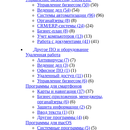
Управление бизнесом
(50)
(50)
Ведение дел
(54)
(54)
Системы автоматизации
(96)
(96)
Органайзеры
(8)
(8)
CRM/ERP-системы
(24)
(24)
Бизнес-план
(8)
(8)
Учет компьютеров
(13)
(13)
Работа с документами
(41)
(41)
Другое ПО и оборудование
Удаленная работа
Антивирусы
(7)
(7)
Ведение дел
(3)
(3)
Офисное ПО
(1)
(1)
Удаленный доступ
(11)
(11)
Управление бизнесом
(6)
(6)
Программы для смартфонов
Карты и навигация
(37)
(37)
Бизнес-приложения, менеджеры,
органайзеры
(6)
(6)
Защита информации
(2)
(2)
Ввод текста
(1)
(1)
Другие программы
(4)
(4)
Программы для macOS
Системные программы
(5)
(5)