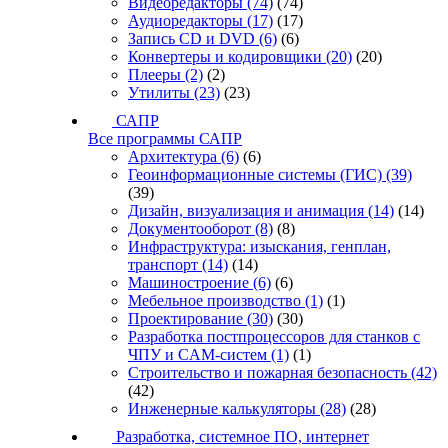
Видеоредакторы
(74)
(74)
Аудиоредакторы
(17)
(17)
Запись CD и DVD
(6)
(6)
Конвертеры и кодировщики
(20)
(20)
Плееры
(2)
(2)
Утилиты
(23)
(23)
САПР
Все программы САПР
Архитектура
(6)
(6)
Геоинформационные системы (ГИС)
(39)
(39)
Дизайн, визуализация и анимация
(14)
(14)
Документооборот
(8)
(8)
Инфраструктура: изыскания, генплан,
транспорт
(14)
(14)
Машиностроение
(6)
(6)
Мебельное производство
(1)
(1)
Проектирование
(30)
(30)
Разработка постпроцессоров для станков с
ЧПУ и CAM-систем
(1)
(1)
Строительство и пожарная безопасность
(42)
(42)
Инженерные калькуляторы
(28)
(28)
Разработка, системное ПО, интернет