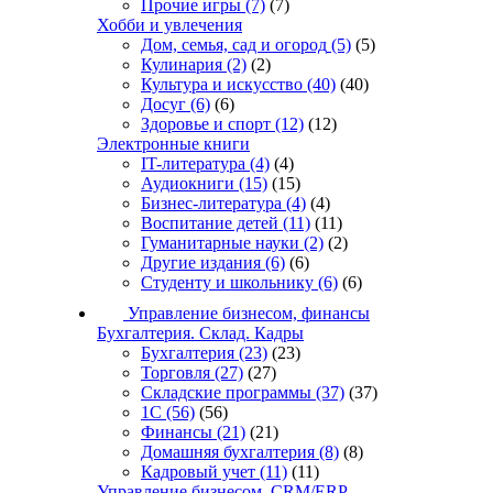
Прочие игры
(7)
(7)
Хобби и увлечения
Дом, семья, сад и огород
(5)
(5)
Кулинария
(2)
(2)
Культура и искусство
(40)
(40)
Досуг
(6)
(6)
Здоровье и спорт
(12)
(12)
Электронные книги
IT-литература
(4)
(4)
Аудиокниги
(15)
(15)
Бизнес-литература
(4)
(4)
Воспитание детей
(11)
(11)
Гуманитарные науки
(2)
(2)
Другие издания
(6)
(6)
Студенту и школьнику
(6)
(6)
Управление бизнесом, финансы
Бухгалтерия. Склад. Кадры
Бухгалтерия
(23)
(23)
Торговля
(27)
(27)
Складские программы
(37)
(37)
1С
(56)
(56)
Финансы
(21)
(21)
Домашняя бухгалтерия
(8)
(8)
Кадровый учет
(11)
(11)
Управление бизнесом, CRM/ERP