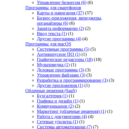
Управление бизнесом
(6)
(6)
Программы для смартфонов
Карты и навигация
(37)
(37)
Бизнес-приложения, менеджеры,
органайзеры
(6)
(6)
Защита информации
(2)
(2)
Ввод текста
(1)
(1)
Другие программы
(4)
(4)
Программы для macOS
Системные программы
(5)
(5)
Антивирусное ПО
(1)
(1)
Графические редакторы
(18)
(18)
Мультимедиа
(1)
(1)
Деловые программы
(3)
(3)
Управление файлами
(3)
(3)
Разработка и программирование
(3)
(3)
Другие приложения
(1)
(1)
Облачные решения (SaaS)
Бухгалтерия
(1)
(1)
Графика и дизайн
(1)
(1)
Коммуникации
(2)
(2)
Маркетинг (облачные решения)
(1)
(1)
Работа с документами
(4)
(4)
Сетевые утилиты
(1)
(1)
Системы автоматизации
(7)
(7)