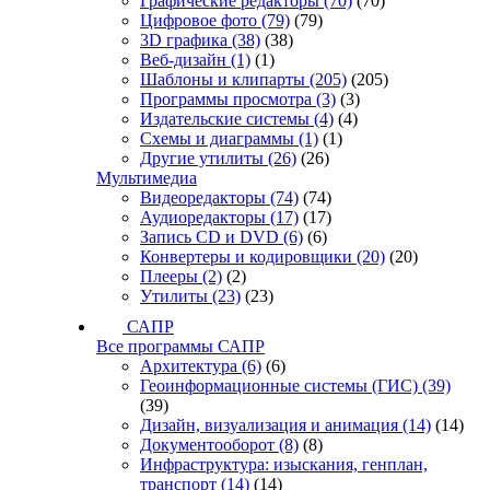
Графические редакторы
(70)
(70)
Цифровое фото
(79)
(79)
3D графика
(38)
(38)
Веб-дизайн
(1)
(1)
Шаблоны и клипарты
(205)
(205)
Программы просмотра
(3)
(3)
Издательские системы
(4)
(4)
Схемы и диаграммы
(1)
(1)
Другие утилиты
(26)
(26)
Мультимедиа
Видеоредакторы
(74)
(74)
Аудиоредакторы
(17)
(17)
Запись CD и DVD
(6)
(6)
Конвертеры и кодировщики
(20)
(20)
Плееры
(2)
(2)
Утилиты
(23)
(23)
САПР
Все программы САПР
Архитектура
(6)
(6)
Геоинформационные системы (ГИС)
(39)
(39)
Дизайн, визуализация и анимация
(14)
(14)
Документооборот
(8)
(8)
Инфраструктура: изыскания, генплан,
транспорт
(14)
(14)