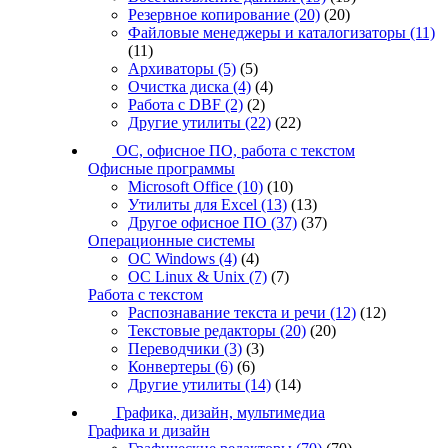
Резервное копирование
(20)
(20)
Файловые менеджеры и каталогизаторы
(11)
(11)
Архиваторы
(5)
(5)
Очистка диска
(4)
(4)
Работа с DBF
(2)
(2)
Другие утилиты
(22)
(22)
ОС, офисное ПО, работа с текстом
Офисные программы
Microsoft Office
(10)
(10)
Утилиты для Excel
(13)
(13)
Другое офисное ПО
(37)
(37)
Операционные системы
ОС Windows
(4)
(4)
ОС Linux & Unix
(7)
(7)
Работа с текстом
Распознавание текста и речи
(12)
(12)
Текстовые редакторы
(20)
(20)
Переводчики
(3)
(3)
Конвертеры
(6)
(6)
Другие утилиты
(14)
(14)
Графика, дизайн, мультимедиа
Графика и дизайн