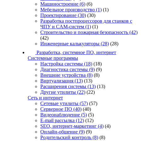
Машиностроение
(6)
(6)
Мебельное производство
(1)
(1)
Проектирование
(30)
(30)
Разработка постпроцессоров для станков с
ЧПУ и CAM-систем
(1)
(1)
Строительство и пожарная безопасность
(42)
(42)
Инженерные калькуляторы
(28)
(28)
Разработка, системное ПО, интернет
Системные программы
Настройка системы
(18)
(18)
Диагностика системы
(9)
(9)
Внешние устройства
(8)
(8)
Виртуализация
(13)
(13)
Расширения системы
(13)
(13)
Другие утилиты
(22)
(22)
Сеть и интернет
Сетевые утилиты
(57)
(57)
Серверное ПО
(40)
(40)
Видеонаблюдение
(5)
(5)
E-mail рассылка
(12)
(12)
SEO, интернет-маркетинг
(4)
(4)
Онлайн-общение
(9)
(9)
Родительский контроль
(8)
(8)