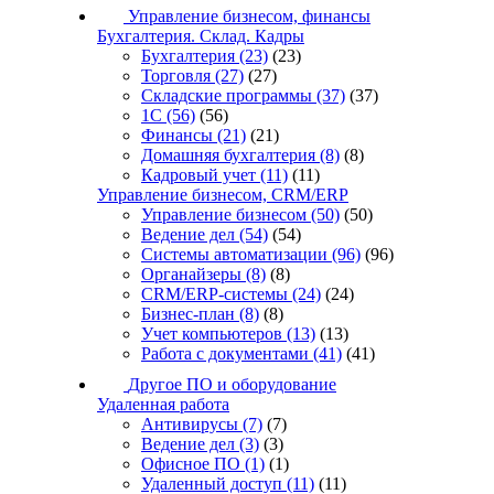
Управление бизнесом, финансы
Бухгалтерия. Склад. Кадры
Бухгалтерия
(23)
(23)
Торговля
(27)
(27)
Складские программы
(37)
(37)
1С
(56)
(56)
Финансы
(21)
(21)
Домашняя бухгалтерия
(8)
(8)
Кадровый учет
(11)
(11)
Управление бизнесом, CRM/ERP
Управление бизнесом
(50)
(50)
Ведение дел
(54)
(54)
Системы автоматизации
(96)
(96)
Органайзеры
(8)
(8)
CRM/ERP-системы
(24)
(24)
Бизнес-план
(8)
(8)
Учет компьютеров
(13)
(13)
Работа с документами
(41)
(41)
Другое ПО и оборудование
Удаленная работа
Антивирусы
(7)
(7)
Ведение дел
(3)
(3)
Офисное ПО
(1)
(1)
Удаленный доступ
(11)
(11)