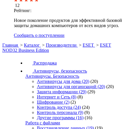
12
Рейтинг:
Новое поколение продуктов для эффективной базовой
защиты домашних компьютеров от всех видов угроз.
Сообщить о поступлении
Главная
>
Каталог
>
Производители
>
ESET
>
ESET
NOD32 Business Edition
Распродажа
Антивирусы, безопасность
Антивирусы. Безопасность
Антивирусы для дома
(20)
(20)
Антивирусы для организаций
(20)
(20)
Защита информации
(29)
(29)
Интернет и Сеть
(8)
(8)
Шифрование
(2)
(2)
Контроль доступа
(24)
(24)
Контроль персонала
(9)
(9)
Другие программы
(16)
(16)
Работа с файлами
Восстановление данных
(19)
(19)