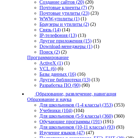
Создание сайтов
(20)
(20)
Почтовые клиенты
(7)
(7)
Почтовые утилиты
(23)
(23)
WWW-утилиты
(1)
(1)
Браузеры и утилиты
(2)
(2)
Связь
(14)
(14)
IP-телефония
(13)
(13)
Другие приложения
(15)
(15)
Download-менеджеры
(1)
(1)
Поиск
(2)
(2)
Программирование
ActiveX
(1)
(1)
VCL
(6)
(6)
Базы данных
(16)
(16)
Другие библиотеки
(13)
(13)
Разработка ПО
(90)
(90)
Образование, развлечение, навигация
Образование и наука
Для школьников (1-4 классы)
(353)
(353)
Учебники
(104)
(104)
Для школьников (5-9 классы)
(360)
(360)
Обучающие программы
(191)
(191)
Для школьников (10-11 классы)
(93)
(93)
Изучение языков
(47)
(47)