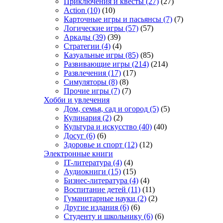
Приключения и квесты
(27)
(27)
Action
(10)
(10)
Карточные игры и пасьянсы
(7)
(7)
Логические игры
(57)
(57)
Аркады
(39)
(39)
Стратегии
(4)
(4)
Казуальные игры
(85)
(85)
Развивающие игры
(214)
(214)
Развлечения
(17)
(17)
Симуляторы
(8)
(8)
Прочие игры
(7)
(7)
Хобби и увлечения
Дом, семья, сад и огород
(5)
(5)
Кулинария
(2)
(2)
Культура и искусство
(40)
(40)
Досуг
(6)
(6)
Здоровье и спорт
(12)
(12)
Электронные книги
IT-литература
(4)
(4)
Аудиокниги
(15)
(15)
Бизнес-литература
(4)
(4)
Воспитание детей
(11)
(11)
Гуманитарные науки
(2)
(2)
Другие издания
(6)
(6)
Студенту и школьнику
(6)
(6)