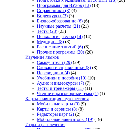
Подготовка к экзаменам, ЕГЭ, ЕНТ
(28)
(28)
Программы для ВУЗов
(13)
(13)
Справочники
(3)
(3)
Видеокурсы
(3)
(3)
Бизнес-образование
(6)
(6)
Научные расчеты
(21)
(21)
Тесты
(23)
(23)
Психология, тесты
(14)
(14)
Медицина
(8)
(8)
Расписание занятий
(6)
(6)
Прочие программы
(20)
(20)
Изучение языков
Самоучители
(29)
(29)
Словари и справочники
(8)
(8)
Переводчики
(4)
(4)
Учебники и пособия
(10)
(10)
Аудио и видеокурсы
(7)
(7)
Тесты и тренажёры
(11)
(11)
Чтение и разговорные темы
(1)
(1)
Карты, навигация, путешествия
Мобильные карты
(9)
(9)
Карты и сервисы
(8)
(8)
Редакторы карт
(2)
(2)
Мобильные навигаторы
(19)
(19)
Игры и развлечения