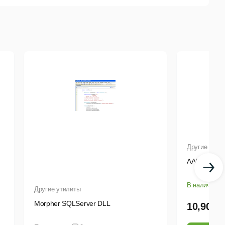
Другие утил
AAP Assista
В наличии
Другие утилиты
Morpher SQLServer DLL
10,90 ру