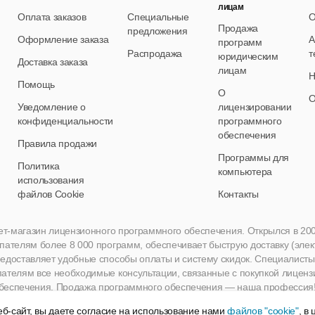
лицам
Оплата заказов
Специальные
О
Продажа
предложения
Оформление заказа
А
программ
Распродажа
т
юридическим
Доставка заказа
лицам
Н
Помощь
О
О
Уведомление о
лицензировании
конфиденциальности
программного
обеспечения
Правила продажи
Программы для
Политика
компьютера
использования
файлов Cookie
Контакты
нет-магазин лицензионного программного обеспечения. Открылся в 2005 
пателям более 8 000 программ, обеспечивает быструю доставку (эле
едоставляет удобные способы оплаты и систему скидок. Специалисты A
пателям все необходимые консультации, связанные с покупкой лиценз
беспечения. Продажа программного обеспечения — наша профессия
б-сайт, вы даете согласие на использование нами
файлов "cookie"
, в