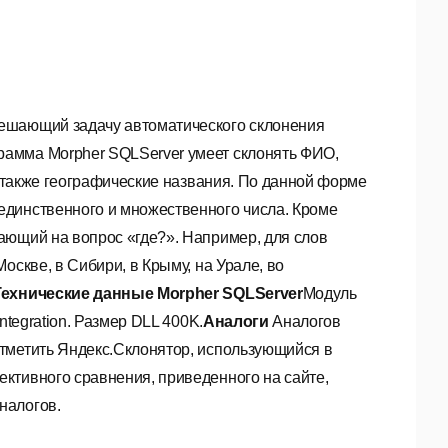
ешающий задачу автоматического склонения
рамма Morpher SQLServer умеет склонять ФИО,
а также географические названия. По данной форме
единственного и множественного числа. Кроме
ающий на вопрос «где?». Например, для слов
оскве, в Сибири, в Крыму, на Урале, во
Технические данные Morpher SQLServer
Модуль
ntegration. Размер DLL 400K.
Аналоги
Аналогов
тметить Яндекс.Склонятор, использующийся в
ктивного сравнения, приведенного на сайте,
налогов.