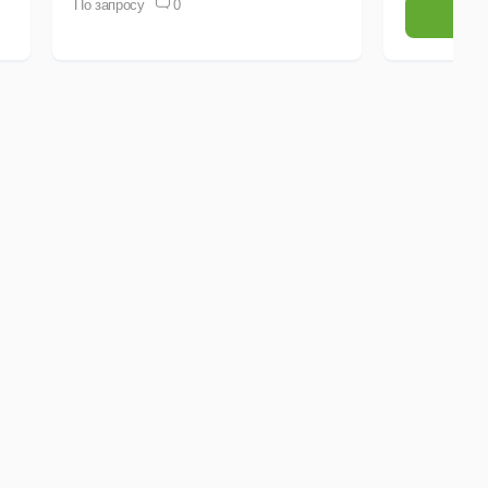
По запросу
0
Выб