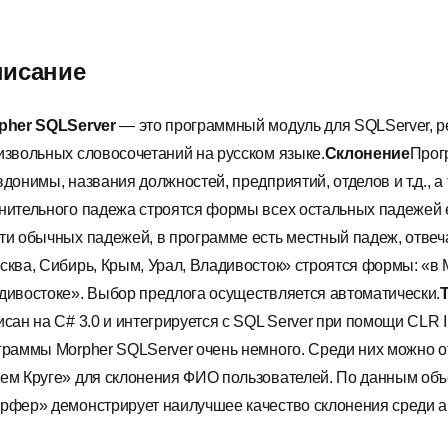
исание
pher SQLServer
— это программный модуль для SQLServer, р
извольных словосочетаний на русском языке.
Склонение
Прог
вдонимы, названия должностей, предприятий, отделов и т.д., 
нительного падежа строятся формы всех остальных падежей 
ти обычных падежей, в программе есть местный падеж, отвеч
сква, Сибирь, Крым, Урал, Владивосток» строятся формы: «в М
дивостоке». Выбор предлога осуществляется автоматически.
сан на C# 3.0 и интегрируется с SQL Server при помощи CLR I
граммы Morpher SQLServer очень немного. Среди них можно о
ем Круге» для склонения ФИО пользователей. По данным объе
рфер» демонстрирует наилучшее качество склонения среди а