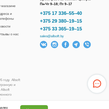
Пн-Чт 9–18; Пт 9–17
 магазине
+375 17 336–55–40
дреса и
елефоны
+375 29 380–19–15
овости
+375 33 365–19–15
тзывы о нас
sales@allsoft.by
году. Allsoft
ктронную и
llsoft
ионного
!
 целях