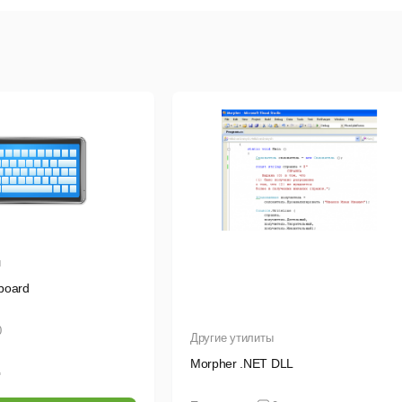
ы
yboard
0
Другие утилиты
Morpher .NET DLL
.