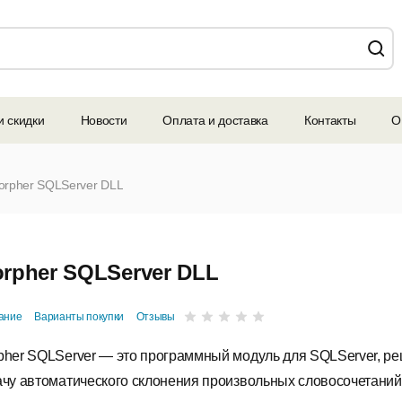
и скидки
Новости
Оплата и доставка
Контакты
О
orpher SQLServer DLL
rpher SQLServer DLL
ание
Варианты покупки
Отзывы
pher SQLServer — это программный модуль для SQLServer, 
ачу автоматического склонения произвольных словосочетаний