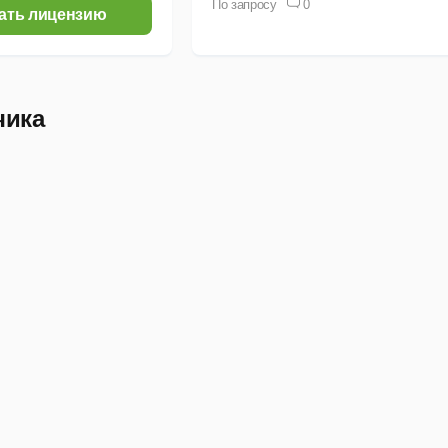
По запросу
0
ать лицензию
чика