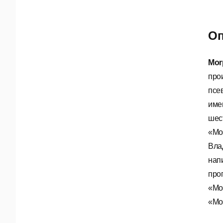
Оп
Mor
про
псе
име
шес
«Мо
Вла
напи
про
«Мо
«Мо