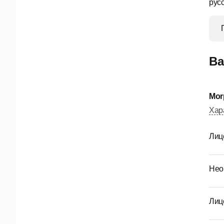
рус
Ва
Mor
Хар
Лиц
Нео
Лиц