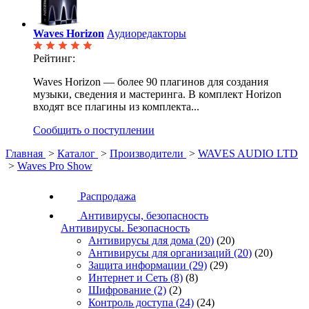
Waves Horizon
Аудиоредакторы
Рейтинг:
Waves Horizon — более 90 плагинов для создания
музыки, сведения и мастеринга. В комплект Horizon
входят все плагины из комплекта...
Сообщить о поступлении
Главная
>
Каталог
>
Производители
>
WAVES AUDIO LTD
>
Waves Pro Show
Распродажа
Антивирусы, безопасность
Антивирусы. Безопасность
Антивирусы для дома
(20)
(20)
Антивирусы для организаций
(20)
(20)
Защита информации
(29)
(29)
Интернет и Сеть
(8)
(8)
Шифрование
(2)
(2)
Контроль доступа
(24)
(24)