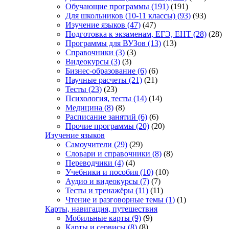
Обучающие программы
(191)
(191)
Для школьников (10-11 классы)
(93)
(93)
Изучение языков
(47)
(47)
Подготовка к экзаменам, ЕГЭ, ЕНТ
(28)
(28)
Программы для ВУЗов
(13)
(13)
Справочники
(3)
(3)
Видеокурсы
(3)
(3)
Бизнес-образование
(6)
(6)
Научные расчеты
(21)
(21)
Тесты
(23)
(23)
Психология, тесты
(14)
(14)
Медицина
(8)
(8)
Расписание занятий
(6)
(6)
Прочие программы
(20)
(20)
Изучение языков
Самоучители
(29)
(29)
Словари и справочники
(8)
(8)
Переводчики
(4)
(4)
Учебники и пособия
(10)
(10)
Аудио и видеокурсы
(7)
(7)
Тесты и тренажёры
(11)
(11)
Чтение и разговорные темы
(1)
(1)
Карты, навигация, путешествия
Мобильные карты
(9)
(9)
Карты и сервисы
(8)
(8)