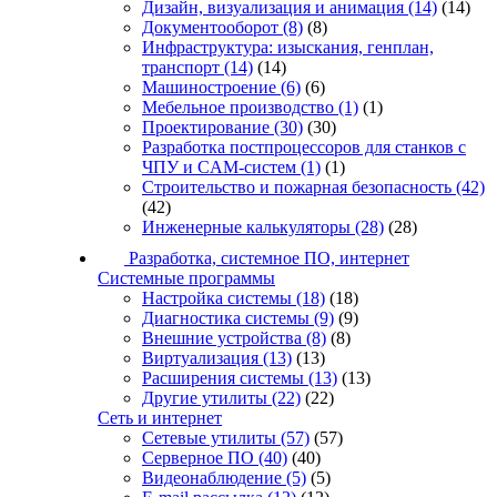
Дизайн, визуализация и анимация
(14)
(14)
Документооборот
(8)
(8)
Инфраструктура: изыскания, генплан,
транспорт
(14)
(14)
Машиностроение
(6)
(6)
Мебельное производство
(1)
(1)
Проектирование
(30)
(30)
Разработка постпроцессоров для станков с
ЧПУ и CAM-систем
(1)
(1)
Строительство и пожарная безопасность
(42)
(42)
Инженерные калькуляторы
(28)
(28)
Разработка, системное ПО, интернет
Системные программы
Настройка системы
(18)
(18)
Диагностика системы
(9)
(9)
Внешние устройства
(8)
(8)
Виртуализация
(13)
(13)
Расширения системы
(13)
(13)
Другие утилиты
(22)
(22)
Сеть и интернет
Сетевые утилиты
(57)
(57)
Серверное ПО
(40)
(40)
Видеонаблюдение
(5)
(5)