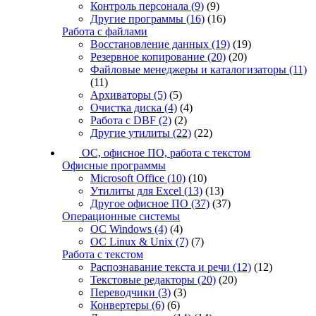
Контроль персонала
(9)
(9)
Другие программы
(16)
(16)
Работа с файлами
Восстановление данных
(19)
(19)
Резервное копирование
(20)
(20)
Файловые менеджеры и каталогизаторы
(11)
(11)
Архиваторы
(5)
(5)
Очистка диска
(4)
(4)
Работа с DBF
(2)
(2)
Другие утилиты
(22)
(22)
ОС, офисное ПО, работа с текстом
Офисные программы
Microsoft Office
(10)
(10)
Утилиты для Excel
(13)
(13)
Другое офисное ПО
(37)
(37)
Операционные системы
ОС Windows
(4)
(4)
ОС Linux & Unix
(7)
(7)
Работа с текстом
Распознавание текста и речи
(12)
(12)
Текстовые редакторы
(20)
(20)
Переводчики
(3)
(3)
Конвертеры
(6)
(6)