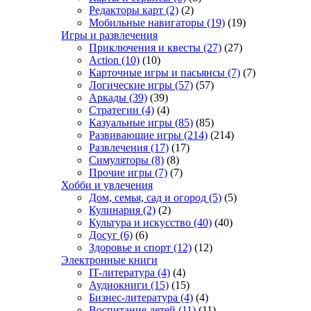
Редакторы карт
(2)
(2)
Мобильные навигаторы
(19)
(19)
Игры и развлечения
Приключения и квесты
(27)
(27)
Action
(10)
(10)
Карточные игры и пасьянсы
(7)
(7)
Логические игры
(57)
(57)
Аркады
(39)
(39)
Стратегии
(4)
(4)
Казуальные игры
(85)
(85)
Развивающие игры
(214)
(214)
Развлечения
(17)
(17)
Симуляторы
(8)
(8)
Прочие игры
(7)
(7)
Хобби и увлечения
Дом, семья, сад и огород
(5)
(5)
Кулинария
(2)
(2)
Культура и искусство
(40)
(40)
Досуг
(6)
(6)
Здоровье и спорт
(12)
(12)
Электронные книги
IT-литература
(4)
(4)
Аудиокниги
(15)
(15)
Бизнес-литература
(4)
(4)
Воспитание детей
(11)
(11)