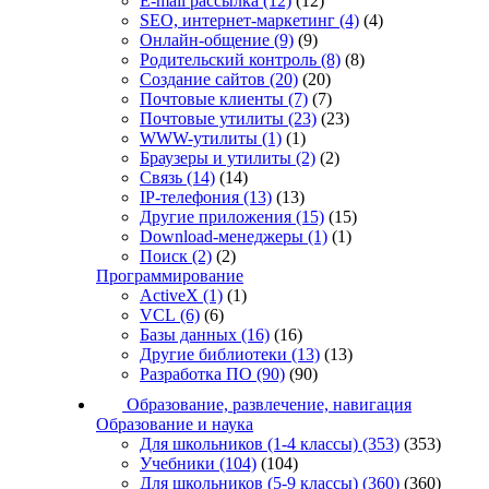
E-mail рассылка
(12)
(12)
SEO, интернет-маркетинг
(4)
(4)
Онлайн-общение
(9)
(9)
Родительский контроль
(8)
(8)
Создание сайтов
(20)
(20)
Почтовые клиенты
(7)
(7)
Почтовые утилиты
(23)
(23)
WWW-утилиты
(1)
(1)
Браузеры и утилиты
(2)
(2)
Связь
(14)
(14)
IP-телефония
(13)
(13)
Другие приложения
(15)
(15)
Download-менеджеры
(1)
(1)
Поиск
(2)
(2)
Программирование
ActiveX
(1)
(1)
VCL
(6)
(6)
Базы данных
(16)
(16)
Другие библиотеки
(13)
(13)
Разработка ПО
(90)
(90)
Образование, развлечение, навигация
Образование и наука
Для школьников (1-4 классы)
(353)
(353)
Учебники
(104)
(104)
Для школьников (5-9 классы)
(360)
(360)