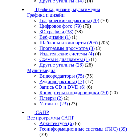
Другие утилиты
(14)
(14)
Графика, дизайн, мультимедиа
Графика и дизайн
Графические редакторы
(70)
(70)
Цифровое фото
(79)
(79)
3D графика
(38)
(38)
Веб-дизайн
(1)
(1)
Шаблоны и клипарты
(205)
(205)
Программы просмотра
(3)
(3)
Издательские системы
(4)
(4)
Схемы и диаграммы
(1)
(1)
Другие утилиты
(26)
(26)
Мультимедиа
Видеоредакторы
(75)
(75)
Аудиоредакторы
(17)
(17)
Запись CD и DVD
(6)
(6)
Конвертеры и кодировщики
(20)
(20)
Плееры
(2)
(2)
Утилиты
(23)
(23)
САПР
Все программы САПР
Архитектура
(6)
(6)
Геоинформационные системы (ГИС)
(39)
(39)