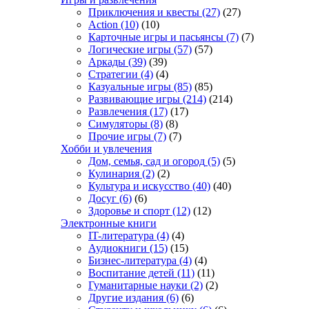
Приключения и квесты
(27)
(27)
Action
(10)
(10)
Карточные игры и пасьянсы
(7)
(7)
Логические игры
(57)
(57)
Аркады
(39)
(39)
Стратегии
(4)
(4)
Казуальные игры
(85)
(85)
Развивающие игры
(214)
(214)
Развлечения
(17)
(17)
Симуляторы
(8)
(8)
Прочие игры
(7)
(7)
Хобби и увлечения
Дом, семья, сад и огород
(5)
(5)
Кулинария
(2)
(2)
Культура и искусство
(40)
(40)
Досуг
(6)
(6)
Здоровье и спорт
(12)
(12)
Электронные книги
IT-литература
(4)
(4)
Аудиокниги
(15)
(15)
Бизнес-литература
(4)
(4)
Воспитание детей
(11)
(11)
Гуманитарные науки
(2)
(2)
Другие издания
(6)
(6)