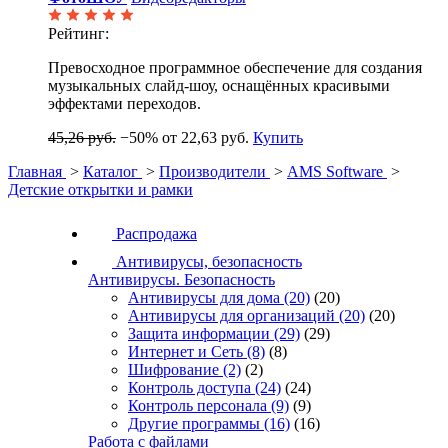
Рейтинг:
Превосходное программное обеспечение для создания
музыкальных слайд-шоу, оснащённых красивыми
эффектами переходов.
45,26 руб.
−50%
от 22,63 руб.
Купить
Главная
>
Каталог
>
Производители
>
AMS Software
>
Детские открытки и рамки
Распродажа
Антивирусы, безопасность
Антивирусы. Безопасность
Антивирусы для дома
(20)
(20)
Антивирусы для организаций
(20)
(20)
Защита информации
(29)
(29)
Интернет и Сеть
(8)
(8)
Шифрование
(2)
(2)
Контроль доступа
(24)
(24)
Контроль персонала
(9)
(9)
Другие программы
(16)
(16)
Работа с файлами