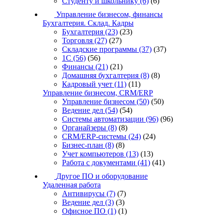
Студенту и школьнику
(6)
(6)
Управление бизнесом, финансы
Бухгалтерия. Склад. Кадры
Бухгалтерия
(23)
(23)
Торговля
(27)
(27)
Складские программы
(37)
(37)
1С
(56)
(56)
Финансы
(21)
(21)
Домашняя бухгалтерия
(8)
(8)
Кадровый учет
(11)
(11)
Управление бизнесом, CRM/ERP
Управление бизнесом
(50)
(50)
Ведение дел
(54)
(54)
Системы автоматизации
(96)
(96)
Органайзеры
(8)
(8)
CRM/ERP-системы
(24)
(24)
Бизнес-план
(8)
(8)
Учет компьютеров
(13)
(13)
Работа с документами
(41)
(41)
Другое ПО и оборудование
Удаленная работа
Антивирусы
(7)
(7)
Ведение дел
(3)
(3)
Офисное ПО
(1)
(1)