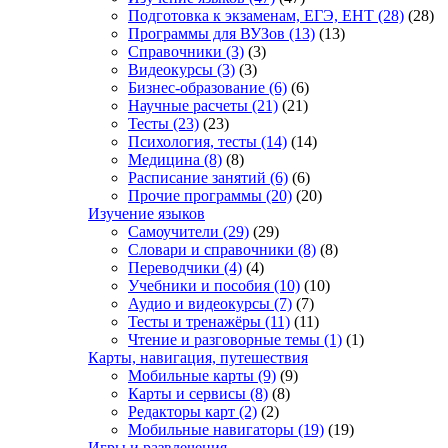
Подготовка к экзаменам, ЕГЭ, ЕНТ
(28)
(28)
Программы для ВУЗов
(13)
(13)
Справочники
(3)
(3)
Видеокурсы
(3)
(3)
Бизнес-образование
(6)
(6)
Научные расчеты
(21)
(21)
Тесты
(23)
(23)
Психология, тесты
(14)
(14)
Медицина
(8)
(8)
Расписание занятий
(6)
(6)
Прочие программы
(20)
(20)
Изучение языков
Самоучители
(29)
(29)
Словари и справочники
(8)
(8)
Переводчики
(4)
(4)
Учебники и пособия
(10)
(10)
Аудио и видеокурсы
(7)
(7)
Тесты и тренажёры
(11)
(11)
Чтение и разговорные темы
(1)
(1)
Карты, навигация, путешествия
Мобильные карты
(9)
(9)
Карты и сервисы
(8)
(8)
Редакторы карт
(2)
(2)
Мобильные навигаторы
(19)
(19)
Игры и развлечения