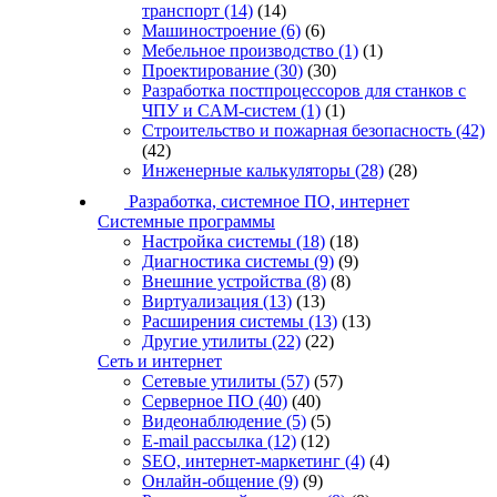
транспорт
(14)
(14)
Машиностроение
(6)
(6)
Мебельное производство
(1)
(1)
Проектирование
(30)
(30)
Разработка постпроцессоров для станков с
ЧПУ и CAM-систем
(1)
(1)
Строительство и пожарная безопасность
(42)
(42)
Инженерные калькуляторы
(28)
(28)
Разработка, системное ПО, интернет
Системные программы
Настройка системы
(18)
(18)
Диагностика системы
(9)
(9)
Внешние устройства
(8)
(8)
Виртуализация
(13)
(13)
Расширения системы
(13)
(13)
Другие утилиты
(22)
(22)
Сеть и интернет
Сетевые утилиты
(57)
(57)
Серверное ПО
(40)
(40)
Видеонаблюдение
(5)
(5)
E-mail рассылка
(12)
(12)
SEO, интернет-маркетинг
(4)
(4)
Онлайн-общение
(9)
(9)