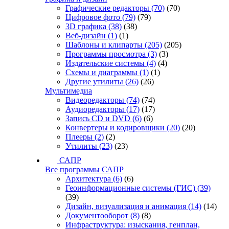
Графические редакторы
(70)
(70)
Цифровое фото
(79)
(79)
3D графика
(38)
(38)
Веб-дизайн
(1)
(1)
Шаблоны и клипарты
(205)
(205)
Программы просмотра
(3)
(3)
Издательские системы
(4)
(4)
Схемы и диаграммы
(1)
(1)
Другие утилиты
(26)
(26)
Мультимедиа
Видеоредакторы
(74)
(74)
Аудиоредакторы
(17)
(17)
Запись CD и DVD
(6)
(6)
Конвертеры и кодировщики
(20)
(20)
Плееры
(2)
(2)
Утилиты
(23)
(23)
САПР
Все программы САПР
Архитектура
(6)
(6)
Геоинформационные системы (ГИС)
(39)
(39)
Дизайн, визуализация и анимация
(14)
(14)
Документооборот
(8)
(8)
Инфраструктура: изыскания, генплан,