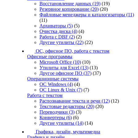
Восстановление данных
(19)
(19)
Резервное копирование
(20)
(20)
Файловые менеджеры и каталогизаторы
(11)
(11)
Архиваторы
(5)
(5)
Очистка диска
(4)
(4)
Работа с DBF
(2)
(2)
Другие утилиты
(22)
(22)
ОС, офисное ПО, работа с текстом
Офисные программы
Microsoft Office
(10)
(10)
Утилиты для Excel
(13)
(13)
Другое офисное ПО
(37)
(37)
Операционные системы
ОС Windows
(4)
(4)
ОС Linux & Unix
(7)
(7)
Работа с текстом
Распознавание текста и речи
(12)
(12)
Текстовые редакторы
(20)
(20)
Переводчики
(3)
(3)
Конвертеры
(6)
(6)
Другие утилиты
(14)
(14)
Графика, дизайн, мультимедиа
Графика и дизайн