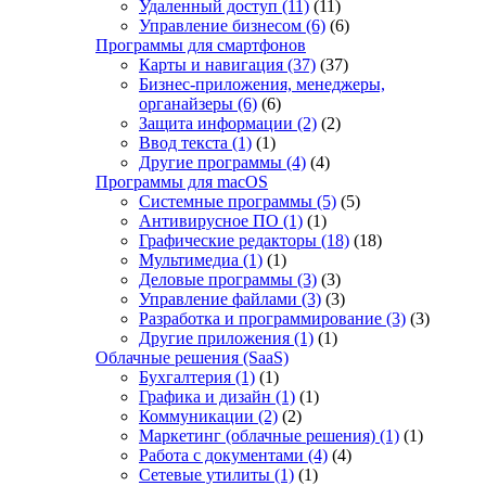
Удаленный доступ
(11)
(11)
Управление бизнесом
(6)
(6)
Программы для смартфонов
Карты и навигация
(37)
(37)
Бизнес-приложения, менеджеры,
органайзеры
(6)
(6)
Защита информации
(2)
(2)
Ввод текста
(1)
(1)
Другие программы
(4)
(4)
Программы для macOS
Системные программы
(5)
(5)
Антивирусное ПО
(1)
(1)
Графические редакторы
(18)
(18)
Мультимедиа
(1)
(1)
Деловые программы
(3)
(3)
Управление файлами
(3)
(3)
Разработка и программирование
(3)
(3)
Другие приложения
(1)
(1)
Облачные решения (SaaS)
Бухгалтерия
(1)
(1)
Графика и дизайн
(1)
(1)
Коммуникации
(2)
(2)
Маркетинг (облачные решения)
(1)
(1)
Работа с документами
(4)
(4)
Сетевые утилиты
(1)
(1)