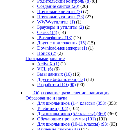
Родительский контроль
(8)
(8)
Создание сайтов
(20)
(20)
Почтовые клиенты
(7)
(7)
Почтовые утилиты
(23)
(23)
WWW-утилиты
(1)
(1)
Браузеры и утилиты
(2)
(2)
Связь
(14)
(14)
IP-телефония
(13)
(13)
Другие приложения
(15)
(15)
Download-менеджеры
(1)
(1)
Поиск
(2)
(2)
Программирование
ActiveX
(1)
(1)
VCL
(6)
(6)
Базы данных
(16)
(16)
Другие библиотеки
(13)
(13)
Разработка ПО
(90)
(90)
Образование, развлечение, навигация
Образование и наука
Для школьников (1-4 классы)
(353)
(353)
Учебники
(104)
(104)
Для школьников (5-9 классы)
(360)
(360)
Обучающие программы
(191)
(191)
Для школьников (10-11 классы)
(93)
(93)
Изучение языков
(47)
(47)