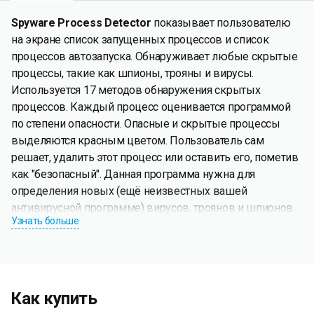
Spyware Process Detector
показывает пользователю
на экране список запущенных процессов и список
процессов автозапуска. Обнаруживает любые скрытые
процессы, такие как шпионы, трояны и вирусы.
Используется 17 методов обнаружения скрытых
процессов. Каждый процесс оценивается программой
по степени опасности. Опасные и скрытые процессы
выделяются красным цветом. Пользователь сам
решает, удалить этот процесс или оставить его, пометив
как "безопасный". Данная программа нужна для
определения новых (ещё неизвестных вашей
антивирусной программе) вирусов, троянов и шпионов.
Узнать больше
Рекомендуется использовать вместо стандартного
диспетчера задач вместе с вашей антивирусной
программой.
Как купить