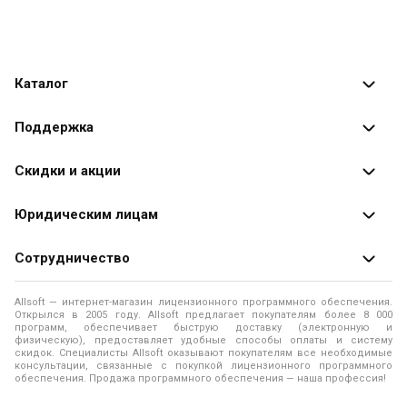
Каталог
Каталог программ
Поддержка
Разработчики
Оплата заказов
Скидки и акции
Оформление заказа
Специальные
предложения
Юридическим лицам
Доставка заказа
Распродажа
Продажа программ юридическим лицам
Сотрудничество
Помощь
О лицензировании программного обеспечения
Уведомление о конфиденциальности
О магазине
Allsoft — интернет-магазин лицензионного программного обеспечения.
Программы для компьютера
Открылся в 2005 году. Allsoft предлагает покупателям более 8 000
Правила продажи
Адреса и телефоны
программ, обеспечивает быструю доставку (электронную и
физическую), предоставляет удобные способы оплаты и систему
Контакты
Политика использования файлов Cookie
скидок. Специалисты Allsoft оказывают покупателям все необходимые
Новости
консультации, связанные с покупкой лицензионного программного
обеспечения. Продажа программного обеспечения — наша профессия!
Отзывы о нас