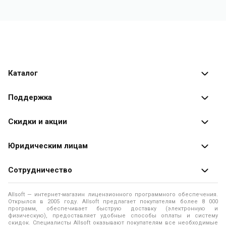
Каталог
Каталог программ
Поддержка
Разработчики
Оплата заказов
Скидки и акции
Оформление заказа
Специальные
предложения
Юридическим лицам
Доставка заказа
Распродажа
Продажа программ юридическим лицам
Сотрудничество
Помощь
О лицензировании программного обеспечения
Уведомление о конфиденциальности
О магазине
Allsoft — интернет-магазин лицензионного программного обеспечения.
Программы для компьютера
Открылся в 2005 году. Allsoft предлагает покупателям более 8 000
Правила продажи
Адреса и телефоны
программ, обеспечивает быструю доставку (электронную и
физическую), предоставляет удобные способы оплаты и систему
Контакты
Политика использования файлов Cookie
скидок. Специалисты Allsoft оказывают покупателям все необходимые
Новости