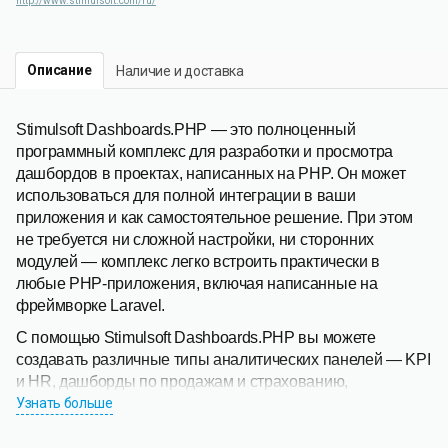
http://www.stimulsoft.com/ru/
Описание
Наличие и доставка
Stimulsoft Dashboards.PHP — это полноценный
программный комплекс для разработки и просмотра
дашбордов в проектах, написанных на PHP. Он может
использоваться для полной интеграции в ваши
приложения и как самостоятельное решение. При этом
не требуется ни сложной настройки, ни сторонних
модулей — комплекс легко встроить практически в
любые PHP-приложения, включая написанные на
фреймворке Laravel.
С помощью Stimulsoft Dashboards.PHP вы можете
создавать различные типы аналитических панелей — KPI
и HR, дашборды по продажам и страхованию,
статистические и маркетинговые панели. Для быстрого
Узнать больше
начала работы предлагаем вам ознакомиться со
множеством профессиональных примеров, доступных в