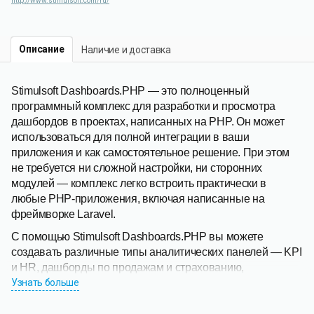
http://www.stimulsoft.com/ru/
Описание
Наличие и доставка
Stimulsoft Dashboards.PHP — это полноценный
программный комплекс для разработки и просмотра
дашбордов в проектах, написанных на PHP. Он может
использоваться для полной интеграции в ваши
приложения и как самостоятельное решение. При этом
не требуется ни сложной настройки, ни сторонних
модулей — комплекс легко встроить практически в
любые PHP-приложения, включая написанные на
фреймворке Laravel.
С помощью Stimulsoft Dashboards.PHP вы можете
создавать различные типы аналитических панелей — KPI
и HR, дашборды по продажам и страхованию,
статистические и маркетинговые панели. Для быстрого
Узнать больше
начала работы предлагаем вам ознакомиться со
множеством профессиональных примеров, доступных в