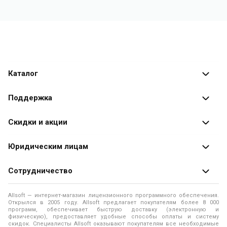
Каталог
Каталог программ
Поддержка
Разработчики
Оплата заказов
Скидки и акции
Оформление заказа
Специальные
предложения
Юридическим лицам
Доставка заказа
Распродажа
Продажа программ юридическим лицам
Сотрудничество
Помощь
О лицензировании программного обеспечения
Уведомление о конфиденциальности
О магазине
Allsoft — интернет-магазин лицензионного программного обеспечения.
Программы для компьютера
Открылся в 2005 году. Allsoft предлагает покупателям более 8 000
Правила продажи
Адреса и телефоны
программ, обеспечивает быструю доставку (электронную и
физическую), предоставляет удобные способы оплаты и систему
Контакты
Политика использования файлов Cookie
скидок. Специалисты Allsoft оказывают покупателям все необходимые
Новости