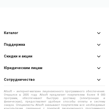
Каталог
Каталог программ
Поддержка
Разработчики
Оплата заказов
Скидки и акции
Оформление заказа
Специальные
предложения
Юридическим лицам
Доставка заказа
Распродажа
Продажа программ юридическим лицам
Сотрудничество
Помощь
О лицензировании программного обеспечения
Уведомление о конфиденциальности
О магазине
Allsoft — интернет-магазин лицензионного программного обеспечения.
Программы для компьютера
Открылся в 2005 году. Allsoft предлагает покупателям более 8 000
Правила продажи
Адреса и телефоны
программ, обеспечивает быструю доставку (электронную и
физическую), предоставляет удобные способы оплаты и систему
Контакты
Политика использования файлов Cookie
скидок. Специалисты Allsoft оказывают покупателям все необходимые
Новости
консультации, связанные с покупкой лицензионного программного