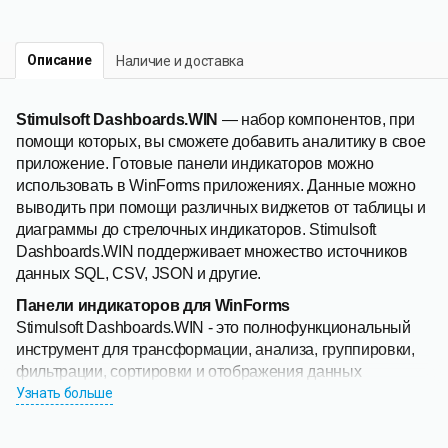
Описание
Наличие и доставка
Stimulsoft Dashboards.WIN
— набор компонентов, при
помощи которых, вы сможете добавить аналитику в свое
приложение. Готовые панели индикаторов можно
использовать в WinForms приложениях. Данные можно
выводить при помощи различных виджетов от таблицы и
диаграммы до стрелочных индикаторов. Stimulsoft
Dashboards.WIN поддерживает множество источников
данных SQL, CSV, JSON и другие.
Панели индикаторов для WinForms
Stimulsoft Dashboards.WIN - это полнофункциональный
инструмент для трансформации, анализа, группировки,
фильтрации, сортировки и отображения данных
на
Узнать больше
панели индикаторов
. Совместим с платформой .NET
Framework 4.5 и выше. Легко интегрируется в WinForms
приложения.