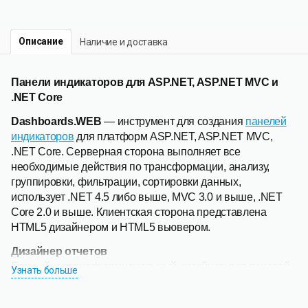
Описание
Наличие и доставка
Панели индикаторов для ASP.NET, ASP.NET MVC и
.NET Core
Dashboards.WEB
— инструмент для создания
панелей
индикаторов
для платформ ASP.NET, ASP.NET MVC,
.NET Core. Серверная сторона выполняет все
необходимые действия по трансформации, анализу,
группировки, фильтрации, сортировки данных,
использует .NET 4.5 либо выше, MVC 3.0 и выше, .NET
Core 2.0 и выше. Клиентская сторона представлена
HTML5 дизайнером и HTML5 вьювером.
Дизайнер отчетов
Единый и полнофункциональный дизайнер для панелей
Узнать больше
индикаторов и отчетов, который включает множество
разнообразных мастеров и специальных редакторов для