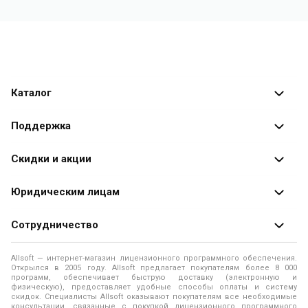
Каталог
Каталог программ
Поддержка
Разработчики
Оплата заказов
Скидки и акции
Оформление заказа
Специальные
предложения
Юридическим лицам
Доставка заказа
Распродажа
Продажа программ юридическим лицам
Сотрудничество
Помощь
О лицензировании программного обеспечения
Уведомление о конфиденциальности
О магазине
Allsoft — интернет-магазин лицензионного программного обеспечения.
Программы для компьютера
Открылся в 2005 году. Allsoft предлагает покупателям более 8 000
Правила продажи
Адреса и телефоны
программ, обеспечивает быструю доставку (электронную и
физическую), предоставляет удобные способы оплаты и систему
Контакты
Политика использования файлов Cookie
скидок. Специалисты Allsoft оказывают покупателям все необходимые
Новости
консультации, связанные с покупкой лицензионного программного