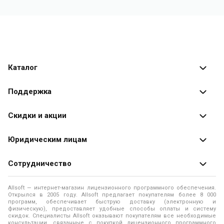
Каталог
Каталог программ
Поддержка
Разработчики
Оплата заказов
Скидки и акции
Оформление заказа
Специальные
предложения
Юридическим лицам
Доставка заказа
Распродажа
Продажа программ юридическим лицам
Сотрудничество
Помощь
О лицензировании программного обеспечения
Уведомление о конфиденциальности
О магазине
Allsoft — интернет-магазин лицензионного программного обеспечения.
Программы для компьютера
Открылся в 2005 году. Allsoft предлагает покупателям более 8 000
Правила продажи
Адреса и телефоны
программ, обеспечивает быструю доставку (электронную и
физическую), предоставляет удобные способы оплаты и систему
Контакты
Политика использования файлов Cookie
скидок. Специалисты Allsoft оказывают покупателям все необходимые
Новости
консультации, связанные с покупкой лицензионного программного