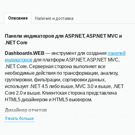
Описание
Наличие и доставка
Панели индикаторов для ASP.NET, ASP.NET MVC и
.NET Core
Dashboards.WEB
— инструмент для создания
панелей
индикаторов
для платформ ASP.NET, ASP.NET MVC,
.NET Core. Серверная сторона выполняет все
необходимые действия по трансформации, анализу,
группировки, фильтрации, сортировки данных,
использует .NET 4.5 либо выше, MVC 3.0 и выше, .NET
Core 2.0 и выше. Клиентская сторона представлена
HTML5 дизайнером и HTML5 вьювером.
Дизайнер отчетов
Единый и полнофункциональный дизайнер для панелей
Узнать больше
индикаторов и отчетов, который включает множество
разнообразных мастеров и специальных редакторов для