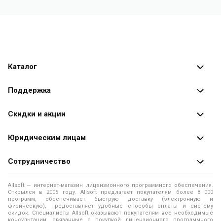
Каталог
Каталог программ
Поддержка
Разработчики
Оплата заказов
Скидки и акции
Оформление заказа
Специальные
предложения
Юридическим лицам
Доставка заказа
Распродажа
Продажа программ юридическим лицам
Сотрудничество
Помощь
О лицензировании программного обеспечения
Уведомление о конфиденциальности
О магазине
Allsoft — интернет-магазин лицензионного программного обеспечения.
Программы для компьютера
Открылся в 2005 году. Allsoft предлагает покупателям более 8 000
Правила продажи
Адреса и телефоны
программ, обеспечивает быструю доставку (электронную и
физическую), предоставляет удобные способы оплаты и систему
Контакты
Политика использования файлов Cookie
скидок. Специалисты Allsoft оказывают покупателям все необходимые
Новости
консультации, связанные с покупкой лицензионного программного