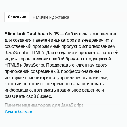
Описание
Наличие и доставка
Stimulsoft Dashboards.JS
— библиотека компонентов
для создания панелей индикаторов и внедрения их в
собственный программный продукт с использованием
JavaScript и HTML5. Для создания и просмотра панелей
индикаторов подходит любой браузер с поддержкой
HTML5 и JavaScript. Предоставьте клиентам своих
приложений современный, профессиональный
инструмент мониторинга, управления и аналитики,
который позволит своевременно анализировать
информацию, принимать правильное решение и
развивать свой бизнес.
Панели индикаторов для JavaScript
Dashboards.JS — полнофункциональный инструмент
Узнать больше
разработки
панели индикаторов
для платформы
JavaScript. Для создания и просмотра панелей