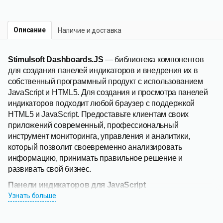
Описание
Наличие и доставка
Stimulsoft Dashboards.JS
— библиотека компонентов
для создания панелей индикаторов и внедрения их в
собственный программный продукт с использованием
JavaScript и HTML5. Для создания и просмотра панелей
индикаторов подходит любой браузер с поддержкой
HTML5 и JavaScript. Предоставьте клиентам своих
приложений современный, профессиональный
инструмент мониторинга, управления и аналитики,
который позволит своевременно анализировать
информацию, принимать правильное решение и
развивать свой бизнес.
Панели индикаторов для JavaScript
Dashboards.JS — полнофункциональный инструмент
Узнать больше
разработки
панели индикаторов
для платформы
JavaScript. Для создания и просмотра панелей