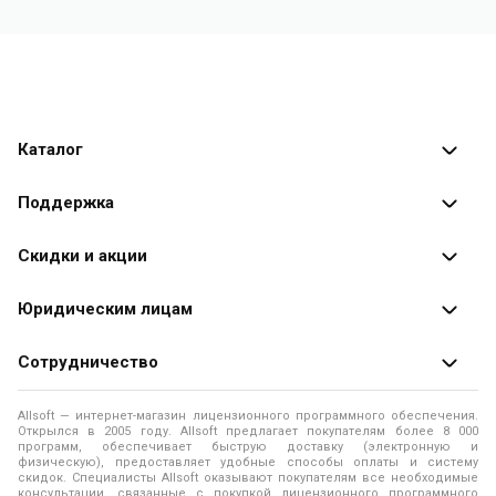
Каталог
Каталог программ
Поддержка
Разработчики
Оплата заказов
Скидки и акции
Оформление заказа
Специальные
предложения
Юридическим лицам
Доставка заказа
Распродажа
Продажа программ юридическим лицам
Сотрудничество
Помощь
О лицензировании программного обеспечения
Уведомление о конфиденциальности
О магазине
Allsoft — интернет-магазин лицензионного программного обеспечения.
Программы для компьютера
Открылся в 2005 году. Allsoft предлагает покупателям более 8 000
Правила продажи
Адреса и телефоны
программ, обеспечивает быструю доставку (электронную и
физическую), предоставляет удобные способы оплаты и систему
Контакты
Политика использования файлов Cookie
скидок. Специалисты Allsoft оказывают покупателям все необходимые
Новости
консультации, связанные с покупкой лицензионного программного