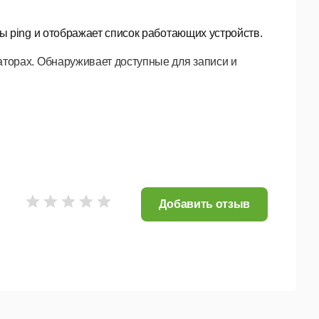
 ping и отображает список работающих устройств.
торах. Обнаруживает доступные для записи и
реестр, файловую систему и диспетчер служб.
ртов, а также некоторых служб UDP и SNMP.
учетных записях пользователей, времени
Добавить отзыв
l и VBScript. Запускает сторонние приложения.
 отправку сетевых сообщений.
 и TXT.