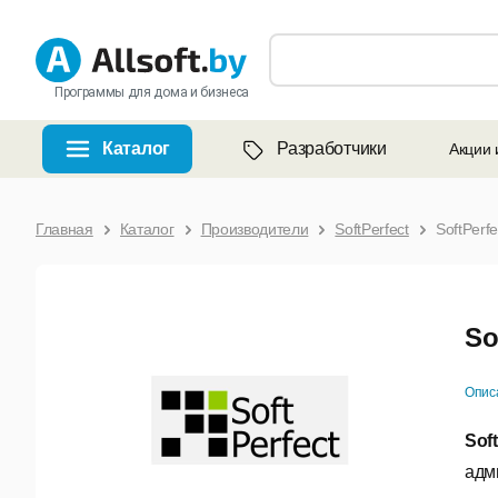
Программы для дома и бизнеса
Каталог
Разработчики
Акции 
Главная
Каталог
Производители
SoftPerfect
SoftPerf
So
Опис
Sof
адм