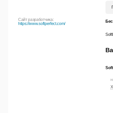
Сайт разработчика:
Бес
https://www.softperfect.com/
Soft
Ва
Sof
Н
Х