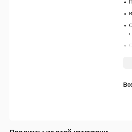
П
В
О
с
О
П
В
П
Вс
б
П
П
Р