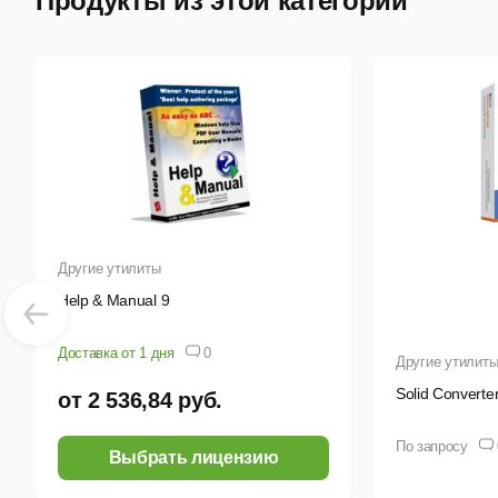
Продукты из этой категории
И
М
Другие утилиты
Help & Manual 9
Доставка от 1 дня
0
Другие утилит
Solid Converte
от 2 536,84 руб.
По запросу
Выбрать лицензию