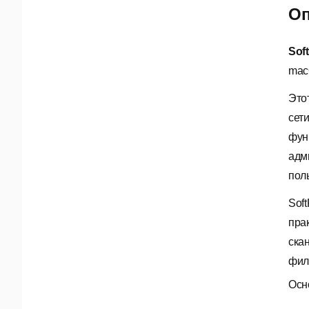
Оп
Sof
mac
Это
сет
фун
адм
пол
Sof
пра
ска
фил
Осн