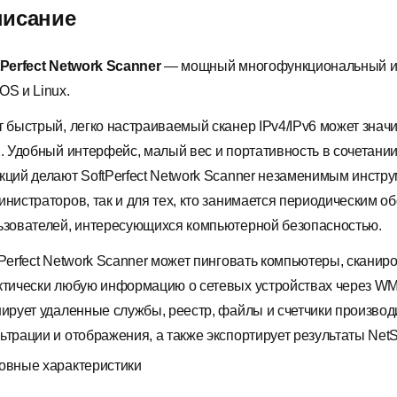
исание
tPerfect Network Scanner
— мощный многофункциональный ин
OS и Linux.
т быстрый, легко настраиваемый сканер IPv4/IPv6 может знач
и. Удобный интерфейс, малый вес и портативность в сочетан
кций делают SoftPerfect Network Scanner незаменимым инстр
инистраторов, так и для тех, кто занимается периодическим 
ьзователей, интересующихся компьютерной безопасностью.
tPerfect Network Scanner может пинговать компьютеры, сканир
ктически любую информацию о сетевых устройствах через WMI
нирует удаленные службы, реестр, файлы и счетчики производ
ьтрации и отображения, а также экспортирует результаты Ne
овные характеристики