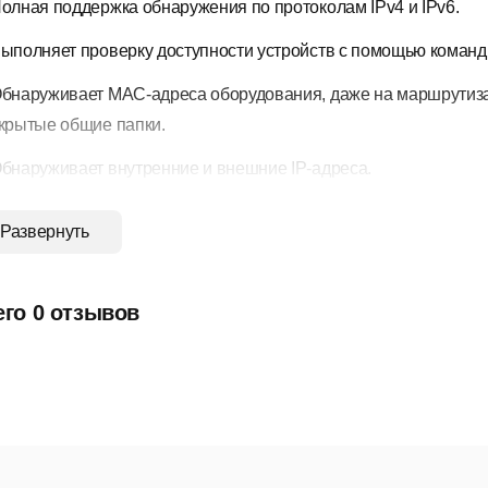
олная поддержка обнаружения по протоколам IPv4 и IPv6.
ыполняет проверку доступности устройств с помощью команды
бнаруживает MAC-адреса оборудования, даже на маршрутиза
крытые общие папки.
бнаруживает внутренние и внешние IP-адреса.
олучает любую системную информацию через WMI, удаленный 
Развернуть
ыполняется сканирование на предмет прослушивания TCP-по
олучает информацию о текущих пользователях, настроенных 
его 0 отзывов
езотказной работы и т. д.
оддерживает удалённое выполнение команд по SSH, PowerShel
оддерживает функцию Wake-On-LAN, удаленное выключение и
езультаты экспортируются в форматы HTML, XML, JSON, CSV