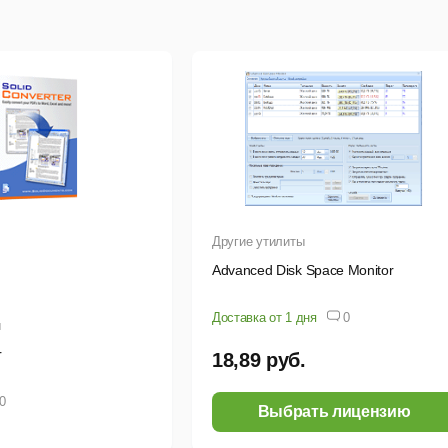
нтегрируется с Nmap для обнаружения операционных систем, 
ожет запускаться с USB-флешки без установки.
Другие утилиты
Advanced Disk Space Monitor
Доставка от 1 дня
0
ы
r
18,89 руб.
0
Выбрать лицензию