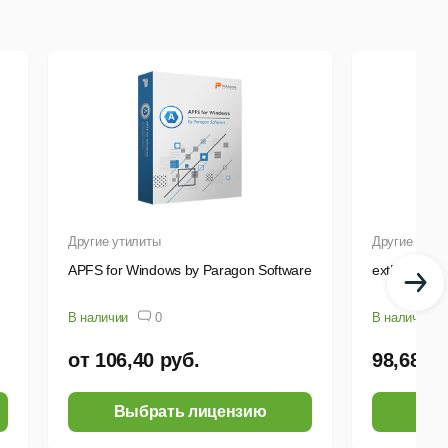
проверки уязвимостей и многого другого.
Другие утилиты
Другие утил
APFS for Windows by Paragon Software
extFS for M
В наличии
0
В наличии
от 106,40 руб.
98,68 ру
Выбрать лицензию
Выб