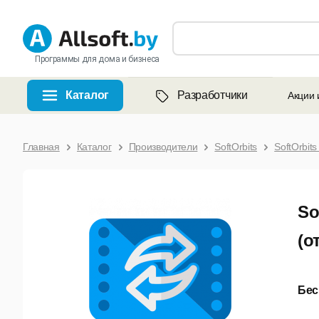
Программы для дома и бизнеса
Каталог
Разработчики
Акции 
Главная
Каталог
Производители
SoftOrbits
SoftOrbits
So
(о
Бес