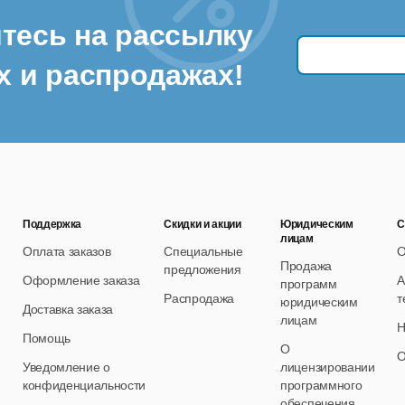
тесь на рассылку
х и распродажах!
Поддержка
Скидки и акции
Юридическим
С
лицам
Оплата заказов
Специальные
О
Продажа
предложения
Оформление заказа
А
программ
Распродажа
т
юридическим
Доставка заказа
лицам
Н
Помощь
О
О
Уведомление о
лицензировании
конфиденциальности
программного
обеспечения