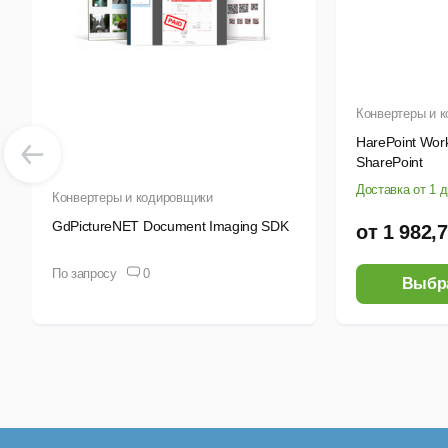
Конвертеры и 
HarePoint Work
SharePoint
Доставка от 1 
Конвертеры и кодировщики
GdPictureNET Document Imaging SDK
от 1 982,
По запросу
0
Выбр