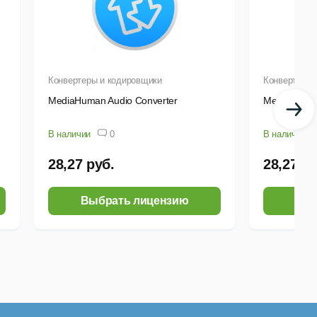
Конвертеры и кодировщики
Конвертеры 
MediaHuman Audio Converter
MediaHuman
В наличии
0
В наличии
28,27 руб.
28,27 ру
Выбрать лицензию
Выб