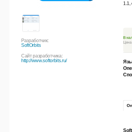
1.1,
В на
Разработчик:
Цена 
SoftOrbits
Сайт разработчика:
http://www.softorbits.ru/
Язы
Опе
Спо
Оп
Sof