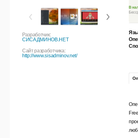
В на
Бесср
Язы
Разработчик:
Опе
СИСАДМИНОВ.НЕТ
Спо
Сайт разработчика:
http://www.sisadminov.net/
Оп
Опе
Fre
про
люб