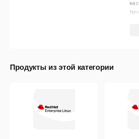
на 
тог
Поль
Call
про
мож
рос
Продукты из этой категории
ант
Одн
слу
Бин
экв
раз
поп
пов