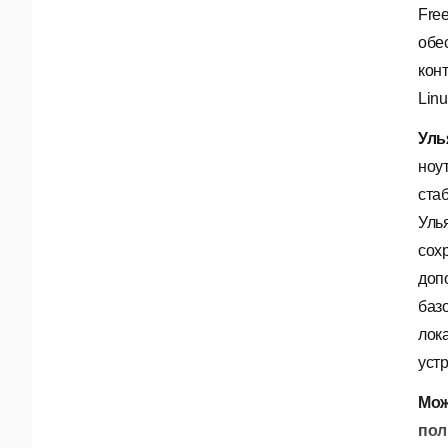
Fre
обе
кон
Lin
Уль
ноу
ста
Уль
сох
доп
баз
лок
уст
Мож
пол