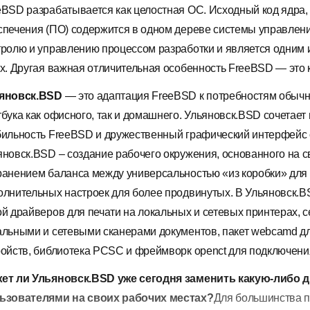
eBSD разрабатывается как целостная ОС. Исходный код ядра,
спечения (ПО) содержится в одном дереве системы управлени
тролю и управлению процессом разработки и является одним 
ux. Другая важная отличительная особенность FreeBSD — это 
яновск.BSD
— это адаптация FreeBSD к потребностям обычн
тбука как офисного, так и домашнего. Ульяновск.BSD cочетае
бильность FreeBSD и дружественный графический интерфейс 
яновск.BSD – создание рабочего окружения, основанного на 
ранением баланса между универсальностью «из коробки» для
олнительных настроек для более продвинутых. В Ульяновск.
ой драйверов для печати на локальных и сетевых принтерах,
альными и сетевыми сканерами документов, пакет webcamd д
ройств, библиотека PCSC и фреймворк openct для подключени
ет ли Ульяновск.BSD уже сегодня заменить какую-либо
ьзователями на своих рабочих местах?
Для большинства п