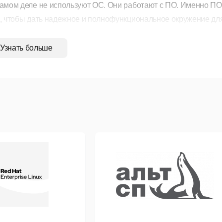
самом деле не используют ОС. Они работают с ПО. Именно ПО
о, чтобы дать надежное и полнофункциональное окружение дл
зователи могут установить широкий спектр веб-обозревателей (
Узнать больше
igra и др.), ПО для работы с электронной почтой (Thunderbird, K
граммных сред (Qt, GTK и др.) и еще более 32 тысяч приложен
но установить с помощью простого и удобного пакетного мен
сийские разработки, например, криптопровайдер КриптоПро CS
ивирусный пакет DrWeb и другие.
ако, если ПО доступно только для одной ОС, то нельзя всего л
чай есть решения. Во-первых, во FreeBSD встроен транслято
арные файлы Linux могут работать на уровне Linux ABI, где с
иваленты FreeBSD. Таким образом могут использоваться, напр
личное прикладное ПО, например, Linux Flash Plugin для веб-
улярной альтернативной реализации Windows API, которую пре
семестно используемых Windows-приложений полноценно зап