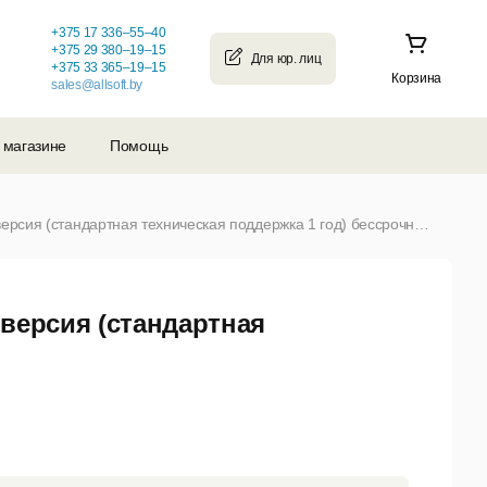
+375 17 336–55–40
+375 29 380–19–15
+375 33 365–19–15
Корзина
sales@allsoft.by
 магазине
Помощь
Ульяновск.BSD (ULBSD) 15 Электронная версия (стандартная техническая поддержка 1 год) бессрочная лицензия (1 рабочая станция) (от 1 до 5)
версия (стандартная