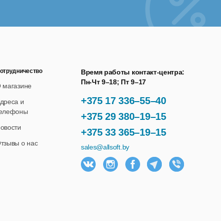
аммы для ЭВМ.
отрудничество
Время работы контакт-центра:
Пн-Чт 9–18; Пт 9–17
 магазине
+375 17 336–55–40
дреса и
елефоны
+375 29 380–19–15
овости
+375 33 365–19–15
тзывы о нас
sales@allsoft.by