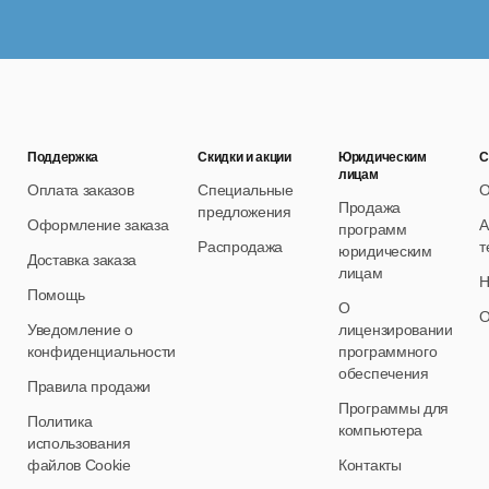
патента №2016663669 о государственной регистрации прогр
Поддержка
Скидки и акции
Юридическим
С
лицам
Оплата заказов
Специальные
О
Продажа
предложения
Оформление заказа
А
программ
Распродажа
т
юридическим
Доставка заказа
лицам
Н
Помощь
О
О
Уведомление о
лицензировании
конфиденциальности
программного
обеспечения
Правила продажи
Программы для
Политика
компьютера
использования
файлов Cookie
Контакты