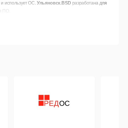
 и использует ОС.
Ульяновск.BSD
разработана для
я ПО.
Firefox, Chromium и др.), офисного ПО (LibreOffice,
mail и др.), ПО для графики (Gimp, Blender и др.),
ий из коллекции портов. Большинство из этого ПО
еджера. Среди доступных приложений есть и
P с поддержкой USB-ключей (ruToken, eToken),
ишь заменить эту ОС. Но во FreeBSD и на этот
р для поддержки выполнения ПО для Linux.
истемные вызовы Linux переводятся на их
имер, Linux-драйверы принтеров, а также
браузеров. Во-вторых, наличие широко известной и
доставляет пакет Wine. Уже сейчас многие из
ускаются и работают при помощи Wine. Особенно