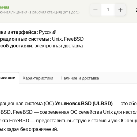
личии
очная лицензия (1 рабочая станция) (от 1 до 5)
ки интерфейса:
Русский
рационные системы:
Unix, FreeBSD
соб доставки:
электронная доставка
исание
Характеристики
Наличие и доставка
рационная система (ОС)
Ульяновск.BSD (ULBSD)
— это сбо
eBSD. FreeBSD — современная ОС семейства Unix для настол
екта FreeBSD — предоставить быструю и стабильную ОС обще
ых задач без ограничений.