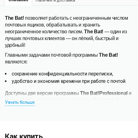
The Bat!
позволяет работать с неограниченным числом
почтовых ящиков, обрабатывать и хранить
неограниченное количество писем.
The Bat!
— один из
лучших почтовых клиентов — он лёгкий, быстрый и
удобный!
Главными задачами почтовой программы
The Bat!
являются:
сохранение конфиденциальности переписки,
удобство и экономия времени при работе с почтой.
Доступны две версии программы
The Bat!
Professional
и
Home
. Чтобы использовать портативный почтовый
Узнать больше
клиент для Windows — программу-почтовик
The Bat!
Voyager
, необходимо приобрести лицензию
The Bat!
Professional
.
Для обработки корреспонденции применяется
Как купить
встроенный
Сортировщик
писем, который