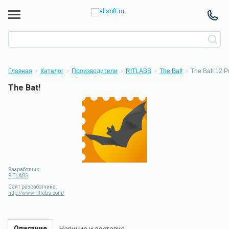
Главная
Каталог
Производители
RITLABS
The Bat!
The Bat! 12 
The Bat!
Разработчик:
RITLABS
Сайт разработчика:
http://www.ritlabs.com/
Описание
Наличие и доставка