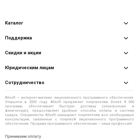
но и её анонс, и таким образом сможете выбрать и
перейти лишь к тем новостям, которые вас интересуют.
Каталог
Каталог программ
Поддержка
Разработчики
Оплата заказов
Скидки и акции
Оформление заказа
Специальные
предложения
Юридическим лицам
Доставка заказа
Распродажа
Продажа программ юридическим лицам
Сотрудничество
Помощь
О лицензировании программного обеспечения
Уведомление о конфиденциальности
О магазине
Allsoft — интернет-магазин лицензионного программного обеспечения.
Программы для компьютера
Открылся в 2005 году. Allsoft предлагает покупателям более 8 000
Правила продажи
Адреса и телефоны
программ, обеспечивает быструю доставку (электронную и
физическую), предоставляет удобные способы оплаты и систему
Контакты
Политика использования файлов Cookie
скидок. Специалисты Allsoft оказывают покупателям все необходимые
Новости
консультации, связанные с покупкой лицензионного программного
обеспечения. Продажа программного обеспечения — наша профессия!
Отзывы о нас
Принимаем оплату