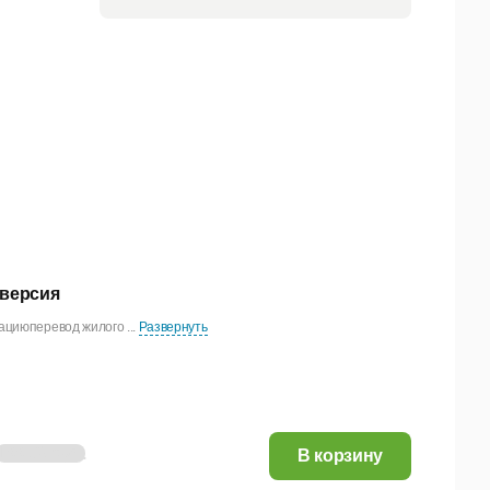
 версия
ациюперевод жилого ...
Развернуть
166,30 руб.
В корзину