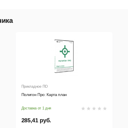
помещения (квартиры).
Импорт координат из MapInfo, DXF-формат (AutoCad), Excel, 
чика
разделителями Tab или точка с запятой) - это файлы тахеом
формат (Map Info Format).
Вставка растровой основы для добавления изображения в 
Импорт изображения из открытого окна программы MapInfo.
Расчет показателей площади квартиры (например, общая пл
Прикладное ПО
масштаба чертежа).
Полигон Про: Карта план
Доставка от 1 дня
Адрес помещения вводится с помощью адресного классифи
автоматически с сайта федеральной информационной адре
285,41 руб.