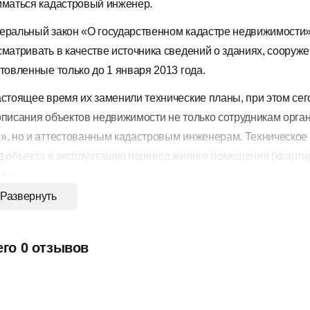
иматься кадастровый инженер.
еральный закон «О государственном кадастре недвижимости
сматривать в качестве источника сведений о зданиях, сооруж
отовленные только до 1 января 2013 года.
астоящее время их заменили технические планы, при этом сег
описания объектов недвижимости не только сотрудникам орг
», но и аттестованным кадастровым инженерам. Техническое 
д объекта в эксплуатацию перевод жилого помещения (кварти
ду собственниками и претендентами на собственность прове
муникаций определение рыночной стоимости объекта недвиж
Развернуть
ватизация и страхование объекта недвижимости оформление 
ктов и др.
его 0 отзывов
можности:
Ввод, сохранение, редактирование данных текстовой и граф