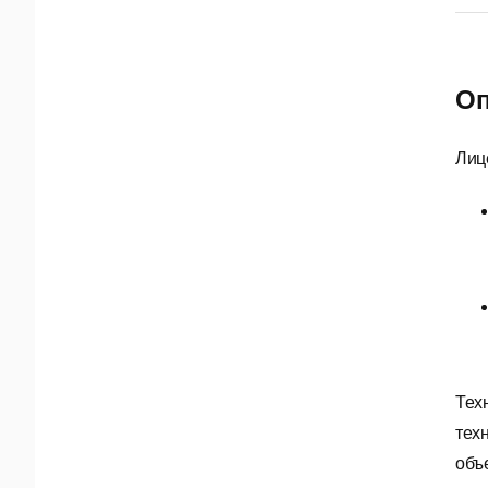
Оп
Лиц
Тех
тех
объ