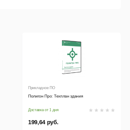
Word, Полигон, из txt-файлов, csv-файлов (формат с
етров или программ ObjectLand и ПК ЕГРЗ, MIF-
формируемые документы (чертеж).
ощадь, итоговая и итоговая жилая площадь, расчет
Прикладное ПО
Полигон Про: Техплан здания
Доставка от 1 дня
катора (ФИАС). База данных ФИАС обновляется
сной системы.
199,64 руб.