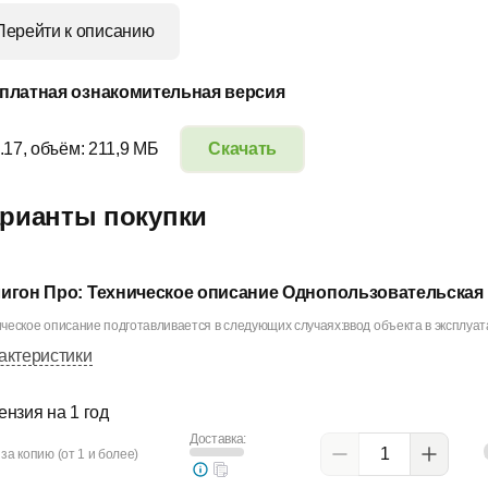
Перейти к описанию
платная ознакомительная версия
.17, объём: 211,9 МБ
Скачать
рианты покупки
игон Про: Техническое описание Однопользовательская
ческое описание подготавливается в следующих случаях:ввод объекта в эксплуат
актеристики
ензия на 1 год
Доставка:
за копию (от 1 и более)