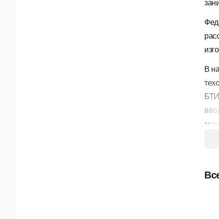
зан
Фед
рас
изг
В н
тех
БТИ
вво
меж
ком
при
объе
Вс
Воз