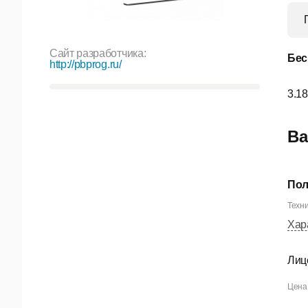
Сайт разработчика:
Бес
http://pbprog.ru/
3.18
Ва
Пол
Техни
Хар
Лиц
Цена 