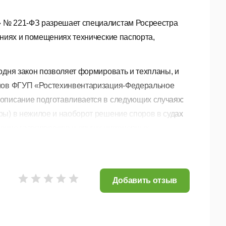
» № 221-ФЗ разрешает специалистам Росреестра
ениях и помещениях технические паспорта,
одня закон позволяет формировать и техпланы, и
анов ФГУП «Ростехинвентаризация-Федеральное
описание подготавливается в следующих случаях:
ры) в нежилое и наоборот решение споров в судах
дение газопроводов и других инженерных
имости формирование экспертных заключений
осуществления реконструкций, перепланировок
Добавить отзыв
ической части технического описания жилого