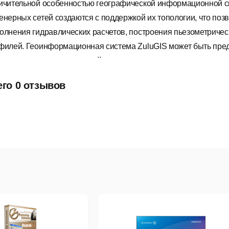
ичительной особенностью географической информационной си
енерных сетей создаются с поддержкой их топологии, что поз
олнения гидравлических расчетов, построения пьезометричес
филей. Геоинформационная система ZuluGIS может быть пред
та — однопользовательский режим или в качестве клиента для
ложения — многопользовательский режим.
его 0 отзывов