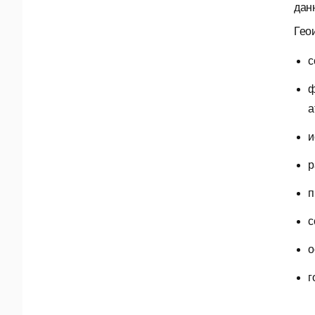
дан
Гео
с
ф
а
и
р
п
с
о
г