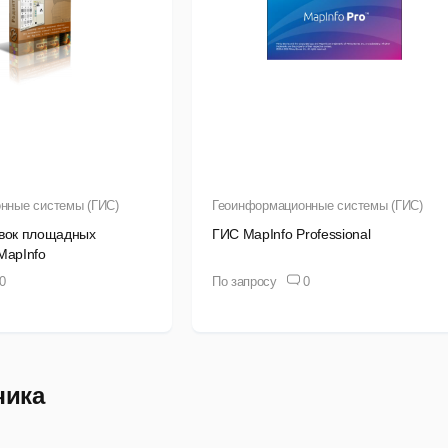
нные системы (ГИС)
Геоинформационные системы (ГИС)
ивок площадных
ГИС MapInfo Professional
MapInfo
0
По запросу
0
чика