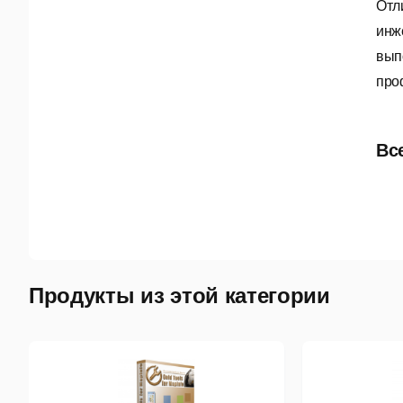
Отл
инж
вып
про
мес
при
Вс
Продукты из этой категории