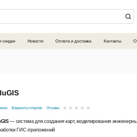
и скидки
Новости
Оплата и доставка
Контакты
О
luGIS
ание
Варианты покупки
Отзывы
uGIS
— система для создания карт, моделирования инженерны
работки ГИС-приложений