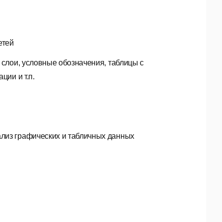
етей
 слои, условные обозначения, таблицы с
ции и т.п.
лиз графических и табличных данных