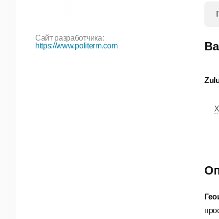
Сайт разработчика:
Ва
https://www.politerm.com
Zul
Х
Оп
Гео
про