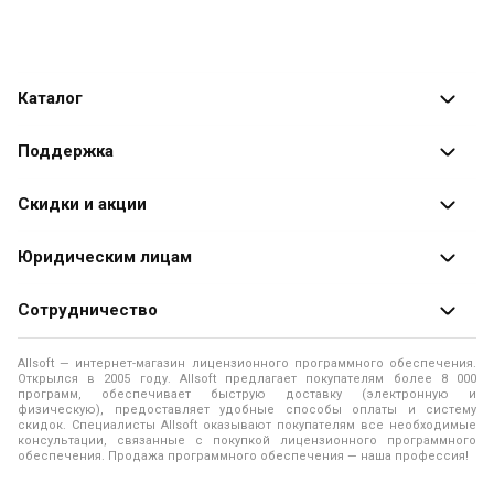
Каталог
Каталог программ
Поддержка
Разработчики
Оплата заказов
Скидки и акции
Оформление заказа
Специальные
предложения
Юридическим лицам
Доставка заказа
Распродажа
Продажа программ юридическим лицам
Сотрудничество
Помощь
О лицензировании программного обеспечения
Уведомление о конфиденциальности
О магазине
Allsoft — интернет-магазин лицензионного программного обеспечения.
Программы для компьютера
Открылся в 2005 году. Allsoft предлагает покупателям более 8 000
Правила продажи
Адреса и телефоны
программ, обеспечивает быструю доставку (электронную и
физическую), предоставляет удобные способы оплаты и систему
Контакты
Политика использования файлов Cookie
скидок. Специалисты Allsoft оказывают покупателям все необходимые
Новости
консультации, связанные с покупкой лицензионного программного
обеспечения. Продажа программного обеспечения — наша профессия!
Отзывы о нас