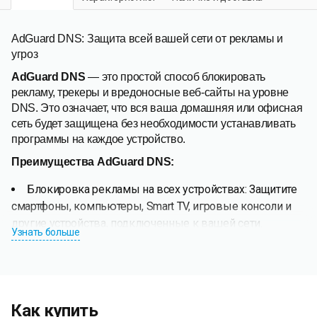
AdGuard DNS: Защита всей вашей сети от рекламы и
угроз
AdGuard DNS
— это простой способ блокировать
рекламу, трекеры и вредоносные веб-сайты на уровне
DNS. Это означает, что вся ваша домашняя или офисная
сеть будет защищена без необходимости устанавливать
программы на каждое устройство.
Преимущества AdGuard DNS:
Блокировка рекламы на всех устройствах: Защитите
смартфоны, компьютеры, Smart TV, игровые консоли и
другие устройства, подключенные к вашей сети.
Узнать больше
Повышенная конфиденциальность: AdGuard DNS не
хранит логи и не передает ваши данные третьим лицам.
Защита от вредоносных сайтов: Блокирует доступ к
фишинговым и другим опасным ресурсам.
Как купить
Родительский контроль: Защитите детей от