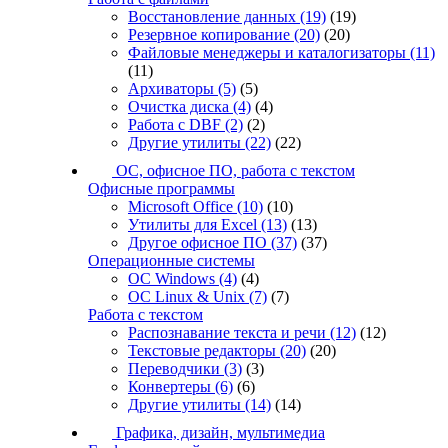
Восстановление данных
(19)
(19)
Резервное копирование
(20)
(20)
Файловые менеджеры и каталогизаторы
(11)
(11)
Архиваторы
(5)
(5)
Очистка диска
(4)
(4)
Работа с DBF
(2)
(2)
Другие утилиты
(22)
(22)
ОС, офисное ПО, работа с текстом
Офисные программы
Microsoft Office
(10)
(10)
Утилиты для Excel
(13)
(13)
Другое офисное ПО
(37)
(37)
Операционные системы
ОС Windows
(4)
(4)
ОС Linux & Unix
(7)
(7)
Работа с текстом
Распознавание текста и речи
(12)
(12)
Текстовые редакторы
(20)
(20)
Переводчики
(3)
(3)
Конвертеры
(6)
(6)
Другие утилиты
(14)
(14)
Графика, дизайн, мультимедиа