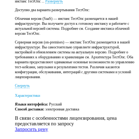
инстанс ТестОпс ...
Развернуть
Доступно два варианта развертывания ТестОпс:
Облачная версия (SaaS) — инстанс ТестОпс размещается в нашей
инфраструктуре. Вы получаете доступ к готовому инстансу и работаете с
актуальной версией системы. Подробнее см. Создание инстанса облачной
версии ТестОпс.
Серверная версия (on-premises) — инстанс ТестОпс размещается в вашей
инфраструктуре. Вы самостоятельно управляете инфраструктурой,
настройкой и обновлением системы на актуальную версию. Подробнее о
требованиях к оборудованию и хранилищам см. Архитектура ТестОпс. Оба
варианта предоставляют одинаковые основные возможности по управлению
тест-кейсами, запусками и результатами тестов. Различия касаются
конфигурации, обслуживания, интеграций с другими системами и условий
лицензирования.
Свернуть
Характеристики
Языки интерфейса:
Русский
Способ доставки:
электронная доставка
В связи с особенностями лицензирования, цена
предоставляется по запросу
Запросить цену