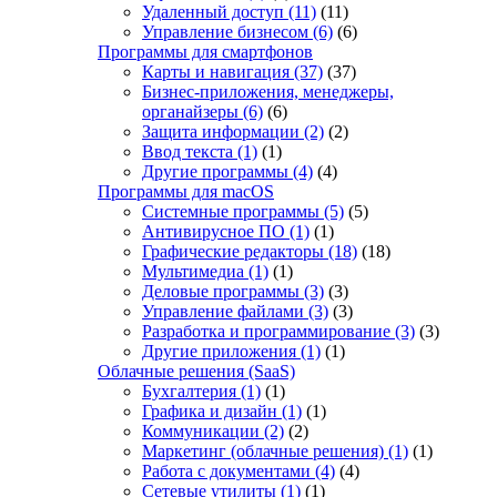
Удаленный доступ
(11)
(11)
Управление бизнесом
(6)
(6)
Программы для смартфонов
Карты и навигация
(37)
(37)
Бизнес-приложения, менеджеры,
органайзеры
(6)
(6)
Защита информации
(2)
(2)
Ввод текста
(1)
(1)
Другие программы
(4)
(4)
Программы для macOS
Системные программы
(5)
(5)
Антивирусное ПО
(1)
(1)
Графические редакторы
(18)
(18)
Мультимедиа
(1)
(1)
Деловые программы
(3)
(3)
Управление файлами
(3)
(3)
Разработка и программирование
(3)
(3)
Другие приложения
(1)
(1)
Облачные решения (SaaS)
Бухгалтерия
(1)
(1)
Графика и дизайн
(1)
(1)
Коммуникации
(2)
(2)
Маркетинг (облачные решения)
(1)
(1)
Работа с документами
(4)
(4)
Сетевые утилиты
(1)
(1)