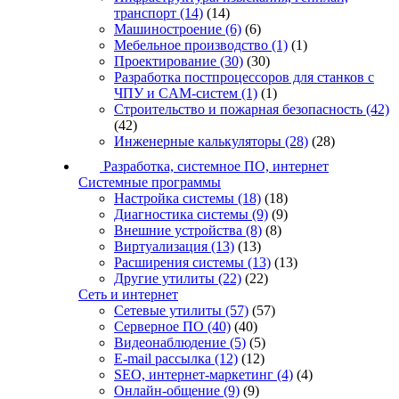
транспорт
(14)
(14)
Машиностроение
(6)
(6)
Мебельное производство
(1)
(1)
Проектирование
(30)
(30)
Разработка постпроцессоров для станков с
ЧПУ и CAM-систем
(1)
(1)
Строительство и пожарная безопасность
(42)
(42)
Инженерные калькуляторы
(28)
(28)
Разработка, системное ПО, интернет
Системные программы
Настройка системы
(18)
(18)
Диагностика системы
(9)
(9)
Внешние устройства
(8)
(8)
Виртуализация
(13)
(13)
Расширения системы
(13)
(13)
Другие утилиты
(22)
(22)
Сеть и интернет
Сетевые утилиты
(57)
(57)
Серверное ПО
(40)
(40)
Видеонаблюдение
(5)
(5)
E-mail рассылка
(12)
(12)
SEO, интернет-маркетинг
(4)
(4)
Онлайн-общение
(9)
(9)