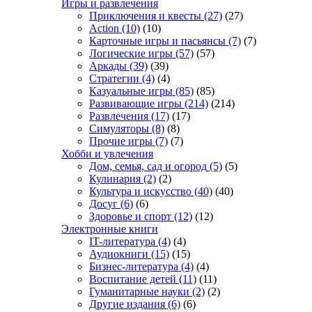
Игры и развлечения
Приключения и квесты
(27)
(27)
Action
(10)
(10)
Карточные игры и пасьянсы
(7)
(7)
Логические игры
(57)
(57)
Аркады
(39)
(39)
Стратегии
(4)
(4)
Казуальные игры
(85)
(85)
Развивающие игры
(214)
(214)
Развлечения
(17)
(17)
Симуляторы
(8)
(8)
Прочие игры
(7)
(7)
Хобби и увлечения
Дом, семья, сад и огород
(5)
(5)
Кулинария
(2)
(2)
Культура и искусство
(40)
(40)
Досуг
(6)
(6)
Здоровье и спорт
(12)
(12)
Электронные книги
IT-литература
(4)
(4)
Аудиокниги
(15)
(15)
Бизнес-литература
(4)
(4)
Воспитание детей
(11)
(11)
Гуманитарные науки
(2)
(2)
Другие издания
(6)
(6)