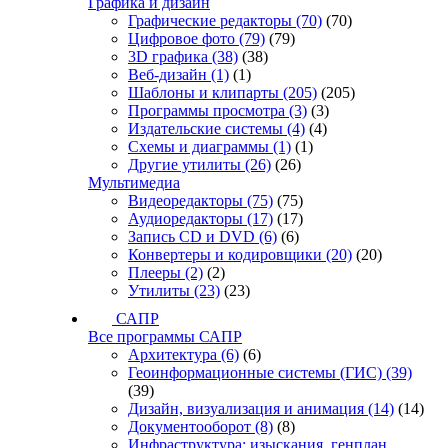
Графика и дизайн
Графические редакторы
(70)
(70)
Цифровое фото
(79)
(79)
3D графика
(38)
(38)
Веб-дизайн
(1)
(1)
Шаблоны и клипарты
(205)
(205)
Программы просмотра
(3)
(3)
Издательские системы
(4)
(4)
Схемы и диаграммы
(1)
(1)
Другие утилиты
(26)
(26)
Мультимедиа
Видеоредакторы
(75)
(75)
Аудиоредакторы
(17)
(17)
Запись CD и DVD
(6)
(6)
Конвертеры и кодировщики
(20)
(20)
Плееры
(2)
(2)
Утилиты
(23)
(23)
САПР
Все программы САПР
Архитектура
(6)
(6)
Геоинформационные системы (ГИС)
(39)
(39)
Дизайн, визуализация и анимация
(14)
(14)
Документооборот
(8)
(8)
Инфраструктура: изыскания, генплан,