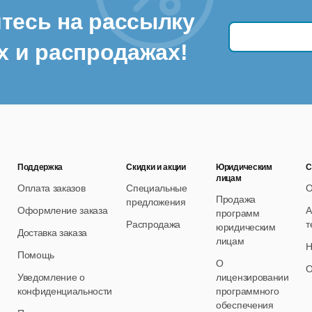
тесь на рассылку
х и распродажах!
Поддержка
Скидки и акции
Юридическим
С
лицам
Оплата заказов
Специальные
О
Продажа
предложения
Оформление заказа
А
программ
Распродажа
т
юридическим
Доставка заказа
лицам
Н
Помощь
О
О
Уведомление о
лицензировании
конфиденциальности
программного
обеспечения