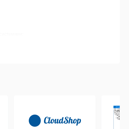
системами:
ей.