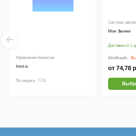
Инт
Системы автом
рас
Мои Звонки
кли
Доставка от 1 
Управление бизнесом
93,48 руб.
Вы
Imot.io
от 74,78 
По запросу
0
Выбр