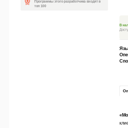
Программы этого разработчика входят в
топ 100
В на
Досту
Язы
Опе
Спо
Оп
«Мо
кли