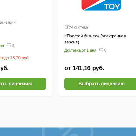
еграция с CRM
«Мои Звонки»
можно связать с CRM системой
атизации
ширить ее функционал. Вы сможете совершать звонки прямо из
CRM системы
ента при входящем вызове, а звонки будут сами прикрепляться
«Простой бизнес» (электронная
версия)
дня
0
Доставка от 1 дня
0
года 18,70 руб.
руб.
от 141,16 руб.
ать лицензию
Выбрать лицензию