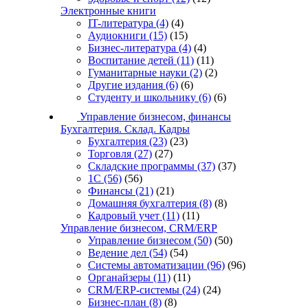
Электронные книги
IT-литература
(4)
(4)
Аудиокниги
(15)
(15)
Бизнес-литература
(4)
(4)
Воспитание детей
(11)
(11)
Гуманитарные науки
(2)
(2)
Другие издания
(6)
(6)
Студенту и школьнику
(6)
(6)
Управление бизнесом, финансы
Бухгалтерия. Склад. Кадры
Бухгалтерия
(23)
(23)
Торговля
(27)
(27)
Складские программы
(37)
(37)
1С
(56)
(56)
Финансы
(21)
(21)
Домашняя бухгалтерия
(8)
(8)
Кадровый учет
(11)
(11)
Управление бизнесом, CRM/ERP
Управление бизнесом
(50)
(50)
Ведение дел
(54)
(54)
Системы автоматизации
(96)
(96)
Органайзеры
(11)
(11)
CRM/ERP-системы
(24)
(24)
Бизнес-план
(8)
(8)