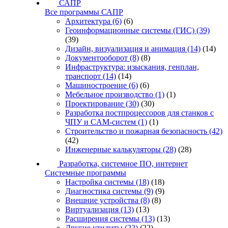
САПР
Все программы САПР
Архитектура
(6)
(6)
Геоинформационные системы (ГИС)
(39)
(39)
Дизайн, визуализация и анимация
(14)
(14)
Документооборот
(8)
(8)
Инфраструктура: изыскания, генплан,
транспорт
(14)
(14)
Машиностроение
(6)
(6)
Мебельное производство
(1)
(1)
Проектирование
(30)
(30)
Разработка постпроцессоров для станков с
ЧПУ и CAM-систем
(1)
(1)
Строительство и пожарная безопасность
(42)
(42)
Инженерные калькуляторы
(28)
(28)
Разработка, системное ПО, интернет
Системные программы
Настройка системы
(18)
(18)
Диагностика системы
(9)
(9)
Внешние устройства
(8)
(8)
Виртуализация
(13)
(13)
Расширения системы
(13)
(13)
Другие утилиты
(22)
(22)