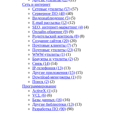
Сеть и интернет
Сетевые утилиты
(57)
(57)
Серверное ПО
(40)
(40)
Видеонаблюдение
(5)
(5)
E-mail рассылка
(12)
(12)
SEO, интернет-маркетинг
(4)
(4)
Онлайн-общение
(9)
(9)
Родительский контроль
(8)
(8)
Создание сайтов
(20)
(20)
Почтовые клиенты
(7)
(7)
Почтовые утилиты
(23)
(23)
WWW-утилиты
(1)
(1)
Браузеры и утилиты
(2)
(2)
Связь
(14)
(14)
IP-телефония
(13)
(13)
Другие приложения
(15)
(15)
Download-менеджеры
(1)
(1)
Поиск
(2)
(2)
Программирование
ActiveX
(1)
(1)
VCL
(6)
(6)
Базы данных
(16)
(16)
Другие библиотеки
(13)
(13)
Разработка ПО
(90)
(90)