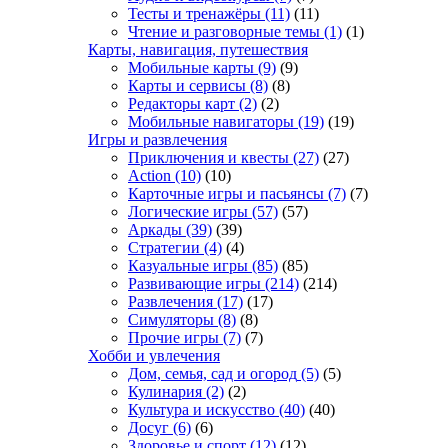
Тесты и тренажёры
(11)
(11)
Чтение и разговорные темы
(1)
(1)
Карты, навигация, путешествия
Мобильные карты
(9)
(9)
Карты и сервисы
(8)
(8)
Редакторы карт
(2)
(2)
Мобильные навигаторы
(19)
(19)
Игры и развлечения
Приключения и квесты
(27)
(27)
Action
(10)
(10)
Карточные игры и пасьянсы
(7)
(7)
Логические игры
(57)
(57)
Аркады
(39)
(39)
Стратегии
(4)
(4)
Казуальные игры
(85)
(85)
Развивающие игры
(214)
(214)
Развлечения
(17)
(17)
Симуляторы
(8)
(8)
Прочие игры
(7)
(7)
Хобби и увлечения
Дом, семья, сад и огород
(5)
(5)
Кулинария
(2)
(2)
Культура и искусство
(40)
(40)
Досуг
(6)
(6)
Здоровье и спорт
(12)
(12)