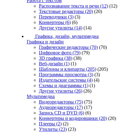
Работа с текстом
Распознавание текста и речи
(12)
(12)
Текстовые редакторы
(20)
(20)
Переводчики
(3)
(3)
Конвертеры
(6)
(6)
Другие утилиты
(14)
(14)
Графика, дизайн, мультимедиа
Графика и дизайн
Графические редакторы
(70)
(70)
Цифровое фото
(79)
(79)
3D графика
(38)
(38)
Веб-дизайн
(1)
(1)
Шаблоны и клипарты
(205)
(205)
Программы просмотра
(3)
(3)
Издательские системы
(4)
(4)
Схемы и диаграммы
(1)
(1)
Другие утилиты
(26)
(26)
Мультимедиа
Видеоредакторы
(75)
(75)
Аудиоредакторы
(17)
(17)
Запись CD и DVD
(6)
(6)
Конвертеры и кодировщики
(20)
(20)
Плееры
(2)
(2)
Утилиты
(23)
(23)