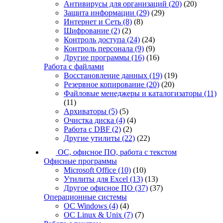
Антивирусы для организаций
(20)
(20)
Защита информации
(29)
(29)
Интернет и Сеть
(8)
(8)
Шифрование
(2)
(2)
Контроль доступа
(24)
(24)
Контроль персонала
(9)
(9)
Другие программы
(16)
(16)
Работа с файлами
Восстановление данных
(19)
(19)
Резервное копирование
(20)
(20)
Файловые менеджеры и каталогизаторы
(11)
(11)
Архиваторы
(5)
(5)
Очистка диска
(4)
(4)
Работа с DBF
(2)
(2)
Другие утилиты
(22)
(22)
ОС, офисное ПО, работа с текстом
Офисные программы
Microsoft Office
(10)
(10)
Утилиты для Excel
(13)
(13)
Другое офисное ПО
(37)
(37)
Операционные системы
ОС Windows
(4)
(4)
ОС Linux & Unix
(7)
(7)