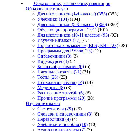
Образование, развлечение, навигация
Образование и наука
Для школьников (1-4 классы)
(353)
(353)
Учебники
(104)
(104)
Для школьников (5-9 классы)
(360)
(360)
Обучающие программы
(191)
(191)
Для школьников (10-11 классы)
(93)
(93)
Изучение языков
(47)
(47)
Подготовка к экзаменам, ЕГЭ, ЕНТ
(28)
(28)
Программы для ВУЗов
(13)
(13)
Справочники
(3)
(3)
Видеокурсы
(3)
(3)
Бизнес-образование
(6)
(6)
Научные расчеты
(21)
(21)
Тесты
(23)
(23)
Психология, тесты
(14)
(14)
Медицина
(8)
(8)
Расписание занятий
(6)
(6)
Прочие программы
(20)
(20)
Изучение языков
Самоучители
(29)
(29)
Словари и справочники
(8)
(8)
Переводчики
(4)
(4)
Учебники и пособия
(10)
(10)
Аудио и видеокурсы
(7)
(7)