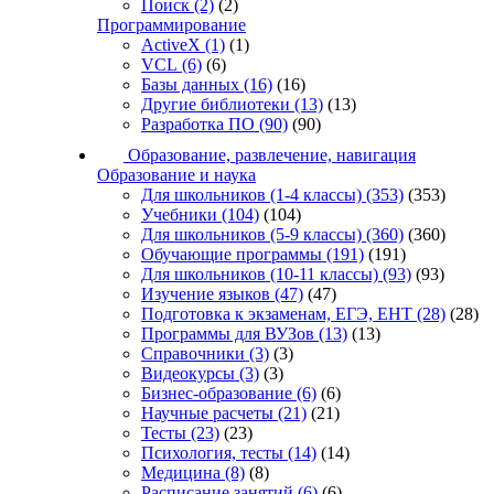
Поиск
(2)
(2)
Программирование
ActiveX
(1)
(1)
VCL
(6)
(6)
Базы данных
(16)
(16)
Другие библиотеки
(13)
(13)
Разработка ПО
(90)
(90)
Образование, развлечение, навигация
Образование и наука
Для школьников (1-4 классы)
(353)
(353)
Учебники
(104)
(104)
Для школьников (5-9 классы)
(360)
(360)
Обучающие программы
(191)
(191)
Для школьников (10-11 классы)
(93)
(93)
Изучение языков
(47)
(47)
Подготовка к экзаменам, ЕГЭ, ЕНТ
(28)
(28)
Программы для ВУЗов
(13)
(13)
Справочники
(3)
(3)
Видеокурсы
(3)
(3)
Бизнес-образование
(6)
(6)
Научные расчеты
(21)
(21)
Тесты
(23)
(23)
Психология, тесты
(14)
(14)
Медицина
(8)
(8)
Расписание занятий
(6)
(6)