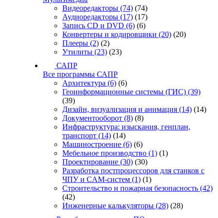
Видеоредакторы
(74)
(74)
Аудиоредакторы
(17)
(17)
Запись CD и DVD
(6)
(6)
Конвертеры и кодировщики
(20)
(20)
Плееры
(2)
(2)
Утилиты
(23)
(23)
САПР
Все программы САПР
Архитектура
(6)
(6)
Геоинформационные системы (ГИС)
(39)
(39)
Дизайн, визуализация и анимация
(14)
(14)
Документооборот
(8)
(8)
Инфраструктура: изыскания, генплан,
транспорт
(14)
(14)
Машиностроение
(6)
(6)
Мебельное производство
(1)
(1)
Проектирование
(30)
(30)
Разработка постпроцессоров для станков с
ЧПУ и CAM-систем
(1)
(1)
Строительство и пожарная безопасность
(42)
(42)
Инженерные калькуляторы
(28)
(28)