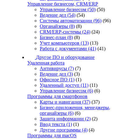
Управление бизнесом, CRM/ERP
Управление бизнесом
(50)
(50)
Ведение дел
(54)
(54)
Системы автоматизации
(96)
(96)
Органайзеры
(8)
(8)
CRM/ERP-системы
(24)
(24)
Бизнес-план
(8)
(8)
Учет компьютеров
(13)
(13)
Работа с документами
(41)
(41)
Другое ПО и оборудование
Удаленная работа
Антивирусы
(7)
(7)
Ведение дел
(3)
(3)
Офисное ПО
(1)
(1)
Удаленный доступ
(11)
(11)
Управление бизнесом
(6)
(6)
Программы для смартфонов
Карты и навигация
(37)
(37)
Бизнес-приложения, менеджеры,
органайзеры
(6)
(6)
Защита информации
(2)
(2)
Ввод текста
(1)
(1)
Другие программы
(4)
(4)
Программы для macOS