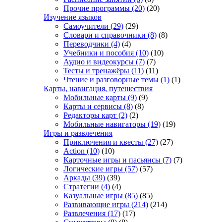
Прочие программы
(20)
(20)
Изучение языков
Самоучители
(29)
(29)
Словари и справочники
(8)
(8)
Переводчики
(4)
(4)
Учебники и пособия
(10)
(10)
Аудио и видеокурсы
(7)
(7)
Тесты и тренажёры
(11)
(11)
Чтение и разговорные темы
(1)
(1)
Карты, навигация, путешествия
Мобильные карты
(9)
(9)
Карты и сервисы
(8)
(8)
Редакторы карт
(2)
(2)
Мобильные навигаторы
(19)
(19)
Игры и развлечения
Приключения и квесты
(27)
(27)
Action
(10)
(10)
Карточные игры и пасьянсы
(7)
(7)
Логические игры
(57)
(57)
Аркады
(39)
(39)
Стратегии
(4)
(4)
Казуальные игры
(85)
(85)
Развивающие игры
(214)
(214)
Развлечения
(17)
(17)