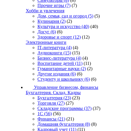
Симуляторы
(8)
(8)
Прочие игры
(7)
(7)
Хобби и увлечения
Дом, семья, сад и огород
(5)
(5)
Кулинария
(2)
(2)
Культура и искусство
(40)
(40)
Досуг
(6)
(6)
Здоровье и спорт
(12)
(12)
Электронные книги
IT-литература
(4)
(4)
Аудиокниги
(15)
(15)
Бизнес-литература
(4)
(4)
Воспитание детей
(11)
(11)
Гуманитарные науки
(2)
(2)
Другие издания
(6)
(6)
Студенту и школьнику
(6)
(6)
Управление бизнесом, финансы
Бухгалтерия. Склад. Кадры
Бухгалтерия
(23)
(23)
Торговля
(27)
(27)
Складские программы
(37)
(37)
1С
(56)
(56)
Финансы
(21)
(21)
Домашняя бухгалтерия
(8)
(8)
Кадровый учет
(11)
(11)