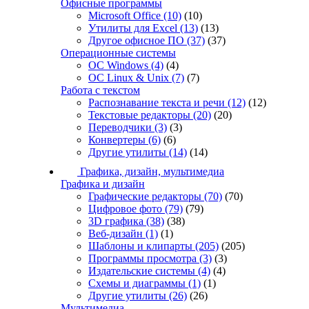
Офисные программы
Microsoft Office
(10)
(10)
Утилиты для Excel
(13)
(13)
Другое офисное ПО
(37)
(37)
Операционные системы
ОС Windows
(4)
(4)
ОС Linux & Unix
(7)
(7)
Работа с текстом
Распознавание текста и речи
(12)
(12)
Текстовые редакторы
(20)
(20)
Переводчики
(3)
(3)
Конвертеры
(6)
(6)
Другие утилиты
(14)
(14)
Графика, дизайн, мультимедиа
Графика и дизайн
Графические редакторы
(70)
(70)
Цифровое фото
(79)
(79)
3D графика
(38)
(38)
Веб-дизайн
(1)
(1)
Шаблоны и клипарты
(205)
(205)
Программы просмотра
(3)
(3)
Издательские системы
(4)
(4)
Схемы и диаграммы
(1)
(1)
Другие утилиты
(26)
(26)
Мультимедиа