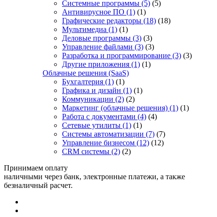
Системные программы
(5)
(5)
Антивирусное ПО
(1)
(1)
Графические редакторы
(18)
(18)
Мультимедиа
(1)
(1)
Деловые программы
(3)
(3)
Управление файлами
(3)
(3)
Разработка и программирование
(3)
(3)
Другие приложения
(1)
(1)
Облачные решения (SaaS)
Бухгалтерия
(1)
(1)
Графика и дизайн
(1)
(1)
Коммуникации
(2)
(2)
Маркетинг (облачные решения)
(1)
(1)
Работа с документами
(4)
(4)
Сетевые утилиты
(1)
(1)
Системы автоматизации
(7)
(7)
Управление бизнесом
(12)
(12)
CRM системы
(2)
(2)
Принимаем оплату
наличными через банк, электронные платежи, а также
безналичный расчет.