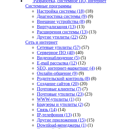
Разработка, системное ПО, интернет
Системные программы
Настройка системы
(18)
(18)
Диагностика системы
(9)
(9)
Внешние устройства
(8)
(8)
Виртуализация
(13)
(13)
Расширения системы
(13)
(13)
Другие утилиты
(22)
(22)
Сеть и интернет
Сетевые утилиты
(57)
(57)
Серверное ПО
(40)
(40)
Видеонаблюдение
(5)
(5)
E-mail рассылка
(12)
(12)
SEO, интернет-маркетинг
(4)
(4)
Онлайн-общение
(9)
(9)
Родительский контроль
(8)
(8)
Создание сайтов
(20)
(20)
Почтовые клиенты
(7)
(7)
Почтовые утилиты
(23)
(23)
WWW-утилиты
(1)
(1)
Браузеры и утилиты
(2)
(2)
Связь
(14)
(14)
IP-телефония
(13)
(13)
Другие приложения
(15)
(15)
Download-менеджеры
(1)
(1)