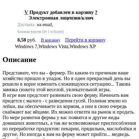
V
Продукт добавлен в корзину
?
Электронная лицензия/ключ
Доставка:
на email,
Базовая версия (от 1 и более):
8,58
руб.
Перейти в корзину
В корзину
Windows 7,Windows Vista,Windows XP
Описание
Представьте, что вы - фермер. По каким-то причинам ваше
хозяйство пришло в упадок. Но в один прекрасный день вы
решили в корне изменить сложившуюся ситуацию... Такова
завязка сюжета этой веселой, увлекательной игры.
В игре вам предстоит развивать свою ферму. Начинать вам
придется с малого - с разведения гусей. Поливая землю из
лейки, вы обеспечиваете их кормом, а они в свою очередь
снабжают вас яйцами. Их можно отвезти на рынок и продать.
По мере развития фермы у вас появятся и другие виды
домашних животных, а так же всевозможные приспособления
по переработке продуктов: пекарни, прядильни, маслобойки и
другие. Но иногда к вам на ферму может прийти... медведь.