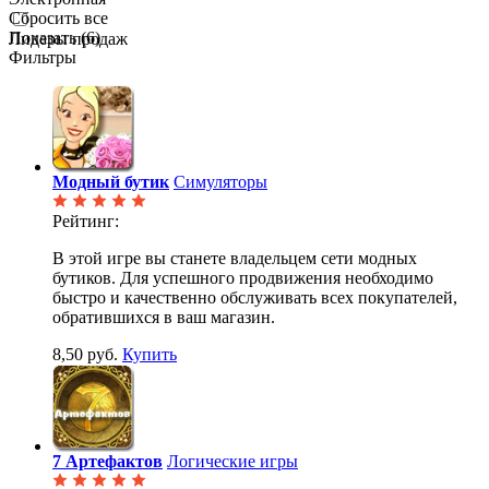
Сбросить все
Показать (
6
)
Лидеры продаж
Фильтры
Модный бутик
Симуляторы
Рейтинг:
В этой игре вы станете владельцем сети модных
бутиков. Для успешного продвижения необходимо
быстро и качественно обслуживать всех покупателей,
обратившихся в ваш магазин.
8,50 руб.
Купить
7 Артефактов
Логические игры