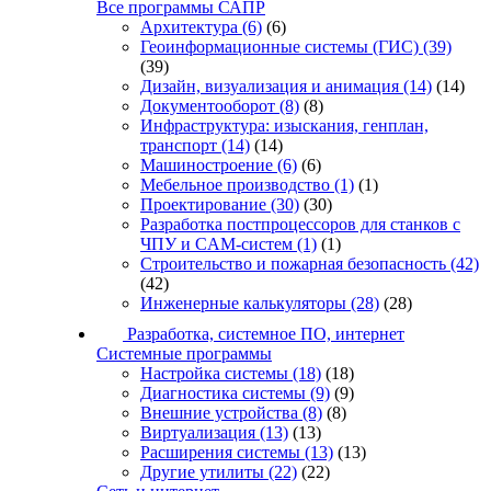
Все программы САПР
Архитектура
(6)
(6)
Геоинформационные системы (ГИС)
(39)
(39)
Дизайн, визуализация и анимация
(14)
(14)
Документооборот
(8)
(8)
Инфраструктура: изыскания, генплан,
транспорт
(14)
(14)
Машиностроение
(6)
(6)
Мебельное производство
(1)
(1)
Проектирование
(30)
(30)
Разработка постпроцессоров для станков с
ЧПУ и CAM-систем
(1)
(1)
Строительство и пожарная безопасность
(42)
(42)
Инженерные калькуляторы
(28)
(28)
Разработка, системное ПО, интернет
Системные программы
Настройка системы
(18)
(18)
Диагностика системы
(9)
(9)
Внешние устройства
(8)
(8)
Виртуализация
(13)
(13)
Расширения системы
(13)
(13)
Другие утилиты
(22)
(22)