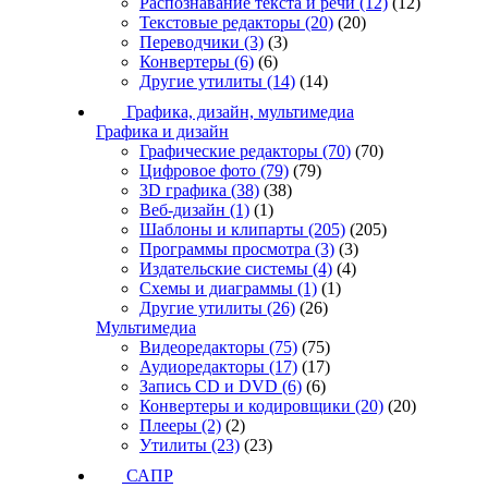
Распознавание текста и речи
(12)
(12)
Текстовые редакторы
(20)
(20)
Переводчики
(3)
(3)
Конвертеры
(6)
(6)
Другие утилиты
(14)
(14)
Графика, дизайн, мультимедиа
Графика и дизайн
Графические редакторы
(70)
(70)
Цифровое фото
(79)
(79)
3D графика
(38)
(38)
Веб-дизайн
(1)
(1)
Шаблоны и клипарты
(205)
(205)
Программы просмотра
(3)
(3)
Издательские системы
(4)
(4)
Схемы и диаграммы
(1)
(1)
Другие утилиты
(26)
(26)
Мультимедиа
Видеоредакторы
(75)
(75)
Аудиоредакторы
(17)
(17)
Запись CD и DVD
(6)
(6)
Конвертеры и кодировщики
(20)
(20)
Плееры
(2)
(2)
Утилиты
(23)
(23)
САПР