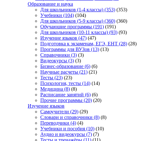
Образование и наука
Для школьников (1-4 классы)
(353)
(353)
Учебники
(104)
(104)
Для школьников (5-9 классы)
(360)
(360)
Обучающие программы
(191)
(191)
Для школьников (10-11 классы)
(93)
(93)
Изучение языков
(47)
(47)
Подготовка к экзаменам, ЕГЭ, ЕНТ
(28)
(28)
Программы для ВУЗов
(13)
(13)
Справочники
(3)
(3)
Видеокурсы
(3)
(3)
Бизнес-образование
(6)
(6)
Научные расчеты
(21)
(21)
Тесты
(23)
(23)
Психология, тесты
(14)
(14)
Медицина
(8)
(8)
Расписание занятий
(6)
(6)
Прочие программы
(20)
(20)
Изучение языков
Самоучители
(29)
(29)
Словари и справочники
(8)
(8)
Переводчики
(4)
(4)
Учебники и пособия
(10)
(10)
Аудио и видеокурсы
(7)
(7)
Тесты и тренажёры
(11)
(11)