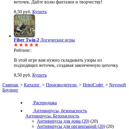
веточек. Дайте волю фантазии и творчеству!
8,50 руб.
Купить
Fiber Twig-2
Логические игры
Рейтинг:
В этой игре вам нужно складывать узоры из
подходящих веточек, создавая законченную цепочку.
8,50 руб.
Купить
Главная
>
Каталог
>
Производители
>
НевоСофт
>
Nevosoft
Боулинг
Распродажа
Антивирусы, безопасность
Антивирусы. Безопасность
Антивирусы для дома
(20)
(20)
Антивирусы для организаций
(20)
(20)