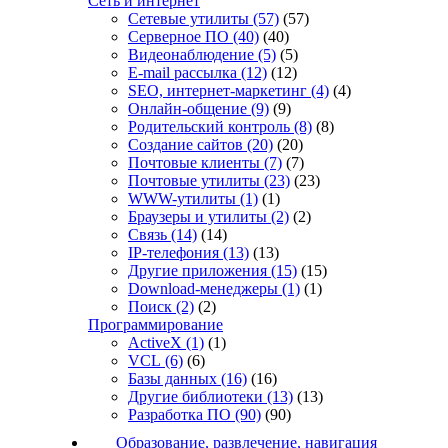
Сеть и интернет
Сетевые утилиты
(57)
(57)
Серверное ПО
(40)
(40)
Видеонаблюдение
(5)
(5)
E-mail рассылка
(12)
(12)
SEO, интернет-маркетинг
(4)
(4)
Онлайн-общение
(9)
(9)
Родительский контроль
(8)
(8)
Создание сайтов
(20)
(20)
Почтовые клиенты
(7)
(7)
Почтовые утилиты
(23)
(23)
WWW-утилиты
(1)
(1)
Браузеры и утилиты
(2)
(2)
Связь
(14)
(14)
IP-телефония
(13)
(13)
Другие приложения
(15)
(15)
Download-менеджеры
(1)
(1)
Поиск
(2)
(2)
Программирование
ActiveX
(1)
(1)
VCL
(6)
(6)
Базы данных
(16)
(16)
Другие библиотеки
(13)
(13)
Разработка ПО
(90)
(90)
Образование, развлечение, навигация