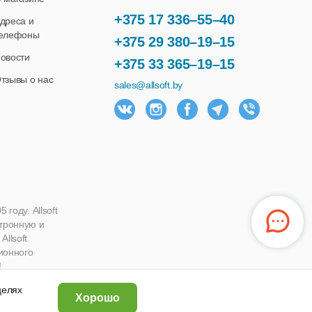
+375 17 336–55–40
дреса и
елефоны
+375 29 380–19–15
овости
+375 33 365–19–15
тзывы о нас
sales@allsoft.by
году. Allsoft
ктронную и
llsoft
ионного
!
 целях
Хорошо