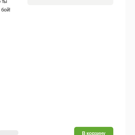
о ты
 бой!
8,57 руб.
В корзину