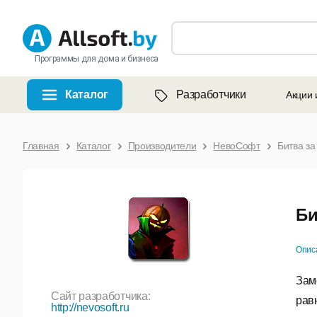
Программы для дома и бизнеса
Каталог
Разработчики
Акции 
Главная
Каталог
Производители
НевоСофт
Битва з
Би
Опис
Зам
Сайт разработчика:
рав
http://nevosoft.ru