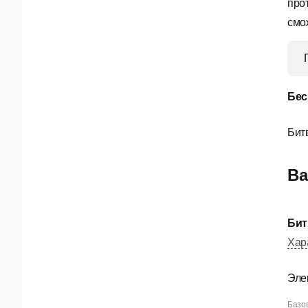
про
смо
Бес
Бит
Ва
Бит
Хар
Эле
Базов