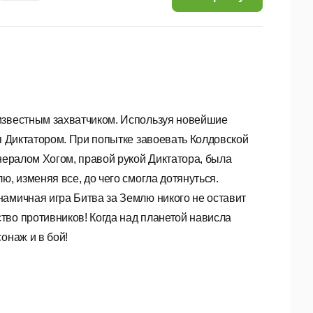
известным захватчиком. Используя новейшие
бя Диктатором. При попытке завоевать Колдовской
нералом Хогом, правой рукой Диктатора, была
ю, изменяя все, до чего смогла дотянуться.
амичная игра Битва за Землю никого не оставит
тво противников! Когда над планетой нависла
онаж и в бой!