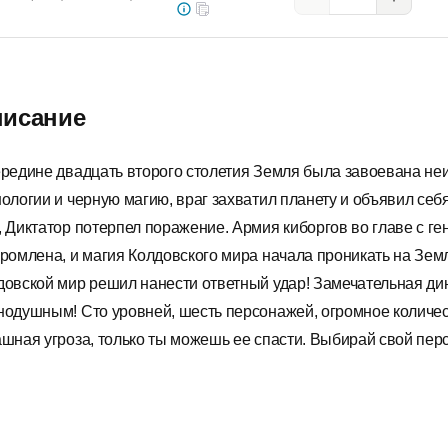
исание
ередине двадцать второго столетия Земля была завоевана не
нологии и черную магию, враг захватил планету и объявил се
, Диктатор потерпел поражение. Армия киборгов во главе с ге
громлена, и магия Колдовского мира начала проникать на Земл
довской мир решил нанести ответный удар! Замечательная дин
нодушным! Сто уровней, шесть персонажей, огромное количес
ашная угроза, только ты можешь ее спасти. Выбирай свой перс