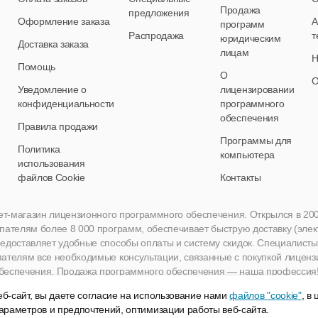
Продажа
предложения
Оформление заказа
А
программ
Распродажа
т
юридическим
Доставка заказа
лицам
Н
Помощь
О
О
Уведомление о
лицензировании
конфиденциальности
программного
обеспечения
Правила продажи
Программы для
Политика
компьютера
использования
файлов Cookie
Контакты
нет-магазин лицензионного программного обеспечения. Открылся в 2005 
пателям более 8 000 программ, обеспечивает быструю доставку (эле
едоставляет удобные способы оплаты и систему скидок. Специалисты A
пателям все необходимые консультации, связанные с покупкой лиценз
беспечения. Продажа программного обеспечения — наша профессия
б-сайт, вы даете согласие на использование нами
файлов "cookie"
, в
араметров и предпочтений, оптимизации работы веб-сайта.