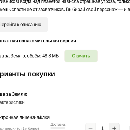
тивников! Когда над планетой нависла страшная угроза, тольк
жешь спасти её от захватчиков. Выбирай свой персонаж — и в
Перейти к описанию
платная ознакомительная версия
ва за Землю, объём: 48,8 МБ
Скачать
рианты покупки
ва за Землю
актеристики
ктронная лицензия/ключ
Доставка:
ая версия (от 1 и более)