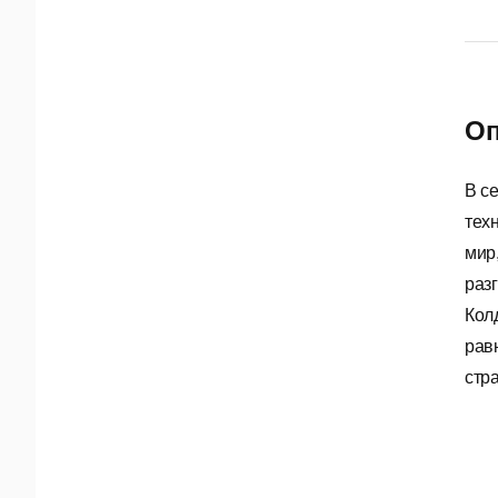
Оп
В с
тех
мир
раз
Кол
рав
стр